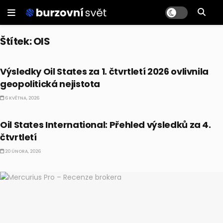
Štítek:
OIS
PRÁVĚ TEĎ
Výsledky Oil States za 1. čtvrtletí 2026 ovlivnila
geopolitická nejistota
6 KVĚTNA, 2026
PRÁVĚ TEĎ
Oil States International: Přehled výsledků za 4.
čtvrtletí
20 ÚNORA, 2026