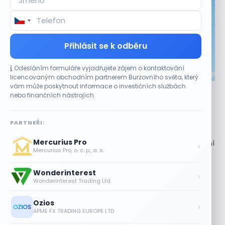
Přihlásit se k odběru
Odesláním formuláře vyjadřujete zájem o kontaktování
CO HÝBE TRHEM
licencovaným obchodním partnerem Burzovního světa, který
vám může poskytnout informace o investičních službách
Akcie Micron klesají, ale nejhoršímu výprodeji
nebo finančních nástrojích.
paměťových čipů unikly
7 SRPNA, 2026
PARTNEŘI:
Paměťový sektor zasáhl plošný pokles Akcie společnosti
Mercurius Pro
Micron Technology (MU) ve čtvrtek uzavřely obchodování
›
Mercurius Pro, o. c. p., a. s.
se ztrátou 1,3 %. Výrobce paměťových...
Wonderinterest
Jalapeňová kauza tlačí akcie Chipotle
›
Wonderinterest Trading Ltd
níž. Analytici ale zůstávají klidní
7 SRPNA, 2026
Ozios
›
APME FX TRADING EUROPE LTD
Tesla míří na obrovský trh