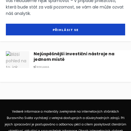
vás nebudeme nijak spamovat – v případě příležitosti,
která bude stát za vaši pozornost, se vám ale může ozvat
náš analytik.
Nejúspěšnější investiční nástroje na
jednom místě
REKLAMA
Veškeré informace a materiály zveřejněné na internetových stránkách
Burzovního Světa vycházejí z veřejně dostupných a důvěryhodných zdrojů. Při
jejich zpracování je postupováno s odbornou péčí a cílem poskytovat čtenářům
objektivní, aktuální a srozumitelné informace. Obsah internetových stránek