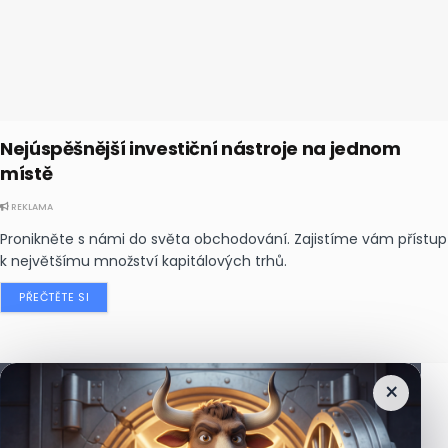
Nejúspěšnější investiční nástroje na jednom
místě
REKLAMA
Pronikněte s námi do světa obchodování. Zajistíme vám přístup
k největšímu množství kapitálových trhů.
PŘEČTĚTE SI
×
Nejčtenější
zprávy