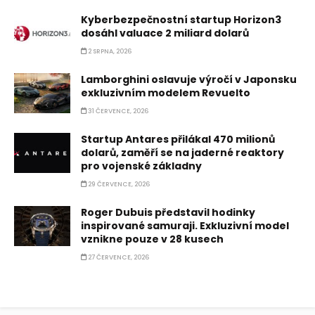
Kyberbezpečnostní startup Horizon3
dosáhl valuace 2 miliard dolarů
2 SRPNA, 2026
Lamborghini oslavuje výročí v Japonsku
exkluzivním modelem Revuelto
31 ČERVENCE, 2026
Startup Antares přilákal 470 milionů
dolarů, zaměří se na jaderné reaktory
pro vojenské základny
29 ČERVENCE, 2026
Roger Dubuis představil hodinky
inspirované samuraji. Exkluzivní model
vznikne pouze v 28 kusech
27 ČERVENCE, 2026