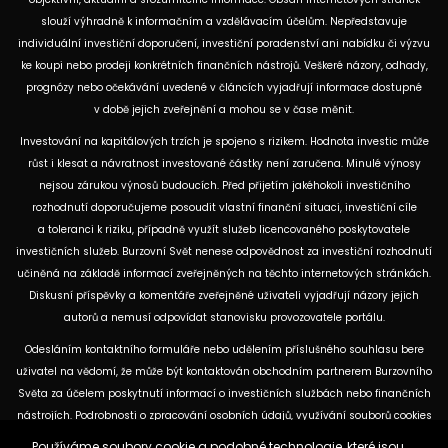
slouží výhradně k informačním a vzdělávacím účelům. Nepředstavuje
individuální investiční doporučení, investiční poradenství ani nabídku či výzvu
ke koupi nebo prodeji konkrétních finančních nástrojů. Veškeré názory, odhady,
prognózy nebo očekávání uvedené v článcích vyjadřují informace dostupné
v době jejich zveřejnění a mohou se v čase měnit.
Investování na kapitálových trzích je spojeno s rizikem. Hodnota investic může
růst i klesat a návratnost investované částky není zaručena. Minulé výnosy
nejsou zárukou výnosů budoucích. Před přijetím jakéhokoli investičního
rozhodnutí doporučujeme posoudit vlastní finanční situaci, investiční cíle
a toleranci k riziku, případně využít služeb licencovaného poskytovatele
investičních služeb. Burzovní Svět nenese odpovědnost za investiční rozhodnutí
učiněná na základě informací zveřejněných na těchto internetových stránkách.
Diskusní příspěvky a komentáře zveřejněné uživateli vyjadřují názory jejich
autorů a nemusí odpovídat stanovisku provozovatele portálu.
Odesláním kontaktního formuláře nebo udělením příslušného souhlasu bere
uživatel na vědomí, že může být kontaktován obchodním partnerem Burzovního
Světa za účelem poskytnutí informací o investičních službách nebo finančních
nástrojích. Podrobnosti o zpracování osobních údajů, využívání souborů cookies
a obchodních partnerech jsou uvedeny v příslušných dokumentech
Používáme soubory cookie a podobné technologie, které jsou