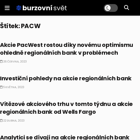
Štítek:
PACW
AKCIE
Akcie PacWest rostou díky novému optimismu
ohledně regionálních bank v problémech
26 ČERVNA, 2023
AKCIE
Investiční pohledy na akcie regionálních bank
5 KVĚTNA, 2023
AKCIE
Vítězové akciového trhu v tomto týdnu a akcie
regionálních bank od Wells Fargo
22 DUBNA, 2023
AKCIE
Analytici se dívají na akcie regionálních bank