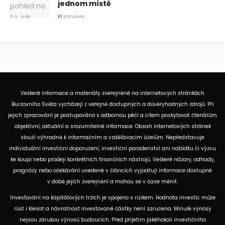
jednom místě
REKLAMA
Veškeré informace a materiály zveřejněné na internetových stránkách
Burzovního Světa vycházejí z veřejně dostupných a důvěryhodných zdrojů. Při
jejich zpracování je postupováno s odbornou péčí a cílem poskytovat čtenářům
objektivní, aktuální a srozumitelné informace. Obsah internetových stránek
slouží výhradně k informačním a vzdělávacím účelům. Nepředstavuje
individuální investiční doporučení, investiční poradenství ani nabídku či výzvu
ke koupi nebo prodeji konkrétních finančních nástrojů. Veškeré názory, odhady,
prognózy nebo očekávání uvedené v článcích vyjadřují informace dostupné
v době jejich zveřejnění a mohou se v čase měnit.
Investování na kapitálových trzích je spojeno s rizikem. Hodnota investic může
růst i klesat a návratnost investované částky není zaručena. Minulé výnosy
nejsou zárukou výnosů budoucích. Před přijetím jakéhokoli investičního