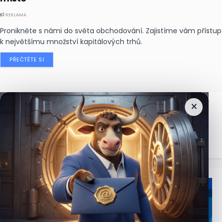
REKLAMA
Pronikněte s námi do světa obchodování. Zajistíme vám přístup
k největšímu množství kapitálových trhů.
PŘEČTĚTE SI
×
Nejčtenější
zprávy