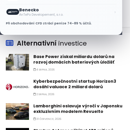
8 SRPNA, 2026
Benecko
›
AnTePo Developement, s.r.o.
Při obchodování CFD ztrácí peníze 74–89 % účtů.
Alternativní
investice
Base Power získal miliardu dolarů na
rozvoj domácích bateriových úložišť
4 SRPNA, 2026
Kyberbezpečnostní startup Horizon3
dosáhl valuace 2 miliard dolarů
2 SRPNA, 2026
Lamborghini oslavuje výročí v Japonsku
exkluzivním modelem Revuelto
31 ČERVENCE, 2026