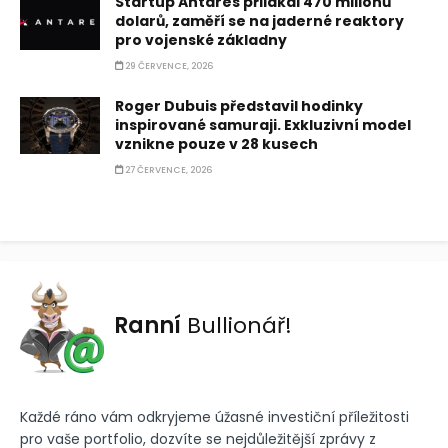
Startup Antares přilákal 470 milionů
dolarů, zaměří se na jaderné reaktory
pro vojenské základny
29 ČERVENCE, 2026
Roger Dubuis představil hodinky
inspirované samuraji. Exkluzivní model
vznikne pouze v 28 kusech
27 ČERVENCE, 2026
Ranní
Bullionář!
Každé ráno vám odkryjeme úžasné investiční příležitosti
pro vaše portfolio, dozvíte se nejdůležitější zprávy z