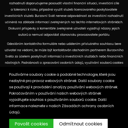
rozhodnutí doporučujeme posoudit vlastní finanční situaci, investiční cíle
a toleranci k riziku, případně využít služeb licencovaného poskytovatele
investičních služeb. Burzovní Svět nenese odpovědnost za investiční rozhodnutí
učiněná na základě informací zveřejněných na těchto internetových stránkách.
Diskusní příspěvky a komentáře zveřejněné uživateli vyjadřují názory jejich
autorů a nemusí odpovídat stanovisku provozovatele portálu.
Odesláním kontaktního formuláře nebo udělením příslušného souhlasu bere
uživatel na vědomí, že může být kontaktován obchodním partnerem Burzovního
Světa za účelem poskytnutí informací o investičních službách nebo finančních
nástrojích. Podrobnosti o zpracování osobních údajů, využívání souborů cookies
a obchodních partnerech jsou uvedeny v příslušných dokumentech
Používáme soubory cookie a podobné technologie, které jsou
dostupných na těchto internetových stránkách. U jednotlivých článků mohou
nezbytné pro provoz webových stránek. Další soubory cookie
být uvedeny informace o použitých zdrojích, datu původní analýzy nebo datu,
se používají k provádění analýzy používání webových stránek.
ke kterému se vztahují uvedené tržní údaje.
Pokračováním v používání našich webových stránek
vyjadřujete souhlas s používáním souborů cookie. Další
Zásady ochrany osobních údajů a cookies
informace naleznete v našich
Zásadách ochrany osobních
Reklama
Kontakt
údajů.
Burzovnisvet.cz © 2026
Povolit cookies
Odmítnout cookies