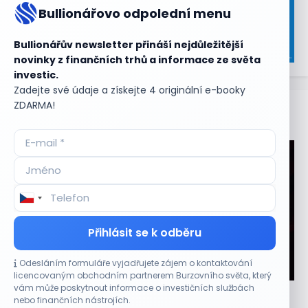
Bullionářovo odpolední menu
Bullionářův newsletter přináší nejdůležitější
novinky z finančních trhů a informace ze světa
investic.
Zadejte své údaje a získejte 4 originální e-booky
ZDARMA!
Aktuální
příležitosti
Přihlásit se k odběru
Odesláním formuláře vyjadřujete zájem o kontaktování
CO HÝBE TRHEM
licencovaným obchodním partnerem Burzovního světa, který
vám může poskytnout informace o investičních službách
Plány Starlinku srazily akcie T-Mobile, AT&T a
nebo finančních nástrojích.