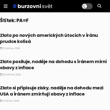
Štítek:
PA=F
PRÁVĚ TEĎ
Zlato po nových amerických útocích v Íránu
prudce kolísá
11 ČERVNA, 2026
PRÁVĚ TEĎ
Zlato posiluje, naděje na dohodu s Íránem mírní
obavy z inflace
26 KVĚTNA, 2026
PRÁVĚ TEĎ
Zlato si připisuje zisky, naděje na dohodu mezi
USA a Íránem zmírňují obavy z inflace
7 KVĚTNA, 2026
PRÁVĚ TEĎ