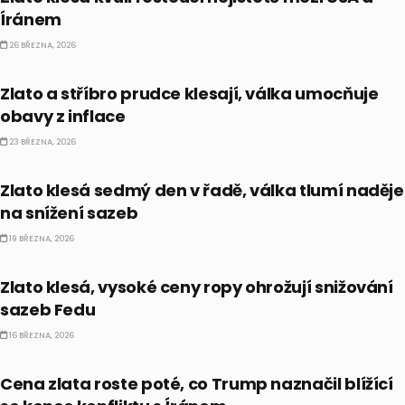
Íránem
26 BŘEZNA, 2026
PRÁVĚ TEĎ
Zlato a stříbro prudce klesají, válka umocňuje
obavy z inflace
23 BŘEZNA, 2026
PRÁVĚ TEĎ
Zlato klesá sedmý den v řadě, válka tlumí naděje
na snížení sazeb
19 BŘEZNA, 2026
PRÁVĚ TEĎ
Zlato klesá, vysoké ceny ropy ohrožují snižování
sazeb Fedu
16 BŘEZNA, 2026
PRÁVĚ TEĎ
Cena zlata roste poté, co Trump naznačil blížící