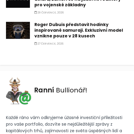
pro vojenské základny
29 ČERVENCE, 2026
Roger Dubuis představil hodinky
inspirované samuraji. Exkluzivní model
vznikne pouze v 28 kusech
27 ČERVENCE, 2026
Ranní
Bullionář!
Každé ráno vám odkryjeme úžasné investiční příležitosti
pro vaše portfolio, dozvíte se nejdůležitější zprávy z
kapitálových trhů, zajímavosti ze světa úspěšných lidí a