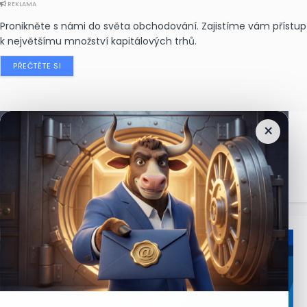
REKLAMA
Pronikněte s námi do světa obchodování. Zajistíme vám přístup
k největšímu množství kapitálových trhů.
PŘEČTĚTE SI
×
Nejčtenější
zprávy