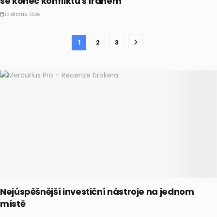
se konec konfliktu s Íránem
10 BŘEZNA, 2026
1
2
3
Nejúspěšnější investiční nástroje na jednom
místě