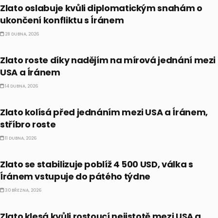
Zlato oslabuje kvůli diplomatickým snahám o
ukončení konfliktu s Íránem
28 DUBNA, 2026
PRÁVĚ TEĎ
Zlato roste díky nadějím na mírová jednání mezi
USA a Íránem
14 DUBNA, 2026
PRÁVĚ TEĎ
Zlato kolísá před jednáním mezi USA a Íránem,
stříbro roste
11 DUBNA, 2026
PRÁVĚ TEĎ
Zlato se stabilizuje poblíž 4 500 USD, válka s
Íránem vstupuje do pátého týdne
30 BŘEZNA, 2026
PRÁVĚ TEĎ
Zlato klesá kvůli rostoucí nejistotě mezi USA a