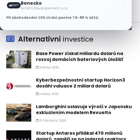
Benecko
›
AnTePo Developement, s.r.o.
Při obchodování CFD ztrácí peníze 74–89 % účtů.
Alternativní
investice
Base Power získal miliardu dolarů na
rozvoj domácích bateriových úložišť
4 SRPNA, 2026
Kyberbezpečnostní startup Horizon3
dosáhl valuace 2 miliard dolarů
2 SRPNA, 2026
Lamborghini oslavuje výročí v Japonsku
exkluzivním modelem Revuelto
31 ČERVENCE, 2026
Startup Antares přilákal 470 milionů
dolarů, zaměří se na jaderné reaktory