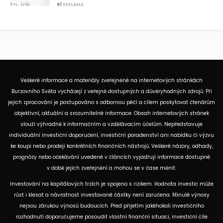
REKLAMA
Veškeré informace a materiály zveřejněné na internetových stránkách
Burzovního Světa vycházejí z veřejně dostupných a důvěryhodných zdrojů. Při
jejich zpracování je postupováno s odbornou péčí a cílem poskytovat čtenářům
objektivní, aktuální a srozumitelné informace. Obsah internetových stránek
slouží výhradně k informačním a vzdělávacím účelům. Nepředstavuje
individuální investiční doporučení, investiční poradenství ani nabídku či výzvu
ke koupi nebo prodeji konkrétních finančních nástrojů. Veškeré názory, odhady,
prognózy nebo očekávání uvedené v článcích vyjadřují informace dostupné
v době jejich zveřejnění a mohou se v čase měnit.
Investování na kapitálových trzích je spojeno s rizikem. Hodnota investic může
růst i klesat a návratnost investované částky není zaručena. Minulé výnosy
nejsou zárukou výnosů budoucích. Před přijetím jakéhokoli investičního
rozhodnutí doporučujeme posoudit vlastní finanční situaci, investiční cíle