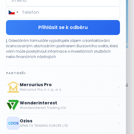
Přihlásit se k odběru
Odesláním formuláře vyjadřujete zájem o kontaktování
CO HÝBE TRHEM
licencovaným obchodním partnerem Burzovního světa, který
vám může poskytnout informace o investičních službách
Akcie Micron klesají, ale nejhoršímu výprodeji
nebo finančních nástrojích.
paměťových čipů unikly
7 SRPNA, 2026
PARTNEŘI:
Paměťový sektor zasáhl plošný pokles Akcie společnosti
Mercurius Pro
Micron Technology (MU) ve čtvrtek uzavřely obchodování
›
Mercurius Pro, o. c. p., a. s.
se ztrátou 1,3 %. Výrobce paměťových...
Wonderinterest
Jalapeňová kauza tlačí akcie Chipotle
›
Wonderinterest Trading Ltd
níž. Analytici ale zůstávají klidní
7 SRPNA, 2026
Ozios
›
APME FX TRADING EUROPE LTD
Tesla míří na obrovský trh