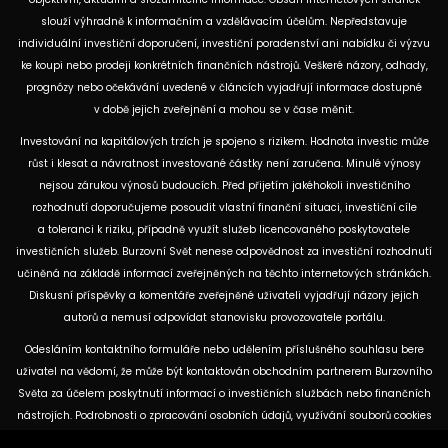
slouží výhradně k informačním a vzdělávacím účelům. Nepředstavuje
individuální investiční doporučení, investiční poradenství ani nabídku či výzvu
ke koupi nebo prodeji konkrétních finančních nástrojů. Veškeré názory, odhady,
prognózy nebo očekávání uvedené v článcích vyjadřují informace dostupné
v době jejich zveřejnění a mohou se v čase měnit.
Investování na kapitálových trzích je spojeno s rizikem. Hodnota investic může
růst i klesat a návratnost investované částky není zaručena. Minulé výnosy
nejsou zárukou výnosů budoucích. Před přijetím jakéhokoli investičního
rozhodnutí doporučujeme posoudit vlastní finanční situaci, investiční cíle
a toleranci k riziku, případně využít služeb licencovaného poskytovatele
investičních služeb. Burzovní Svět nenese odpovědnost za investiční rozhodnutí
učiněná na základě informací zveřejněných na těchto internetových stránkách.
Diskusní příspěvky a komentáře zveřejněné uživateli vyjadřují názory jejich
autorů a nemusí odpovídat stanovisku provozovatele portálu.
Odesláním kontaktního formuláře nebo udělením příslušného souhlasu bere
uživatel na vědomí, že může být kontaktován obchodním partnerem Burzovního
Světa za účelem poskytnutí informací o investičních službách nebo finančních
nástrojích. Podrobnosti o zpracování osobních údajů, využívání souborů cookies
a obchodních partnerech jsou uvedeny v příslušných dokumentech