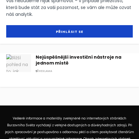
vás nebudeme nijak spamovat – v případě příležitosti,
která bude stát za vaši pozornost, se vám ale může ozvat
náš analytik.
Nejúspěšnější investiční nástroje na
jednom místě
REKLAMA
Veškeré informace a materiály zveřejněné na internetových stránkách
Burzovního Světa vycházejí z veřejně dostupných a důvěryhodných zdrojů. Při
jejich zpracování je postupováno s odbornou péčí a cílem poskytovat čtenářům
objektivní, aktuální a srozumitelné informace. Obsah internetových stránek