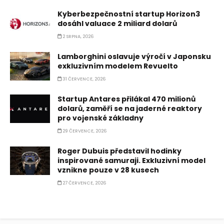
Kyberbezpečnostní startup Horizon3
dosáhl valuace 2 miliard dolarů
2 SRPNA, 2026
Lamborghini oslavuje výročí v Japonsku
exkluzivním modelem Revuelto
31 ČERVENCE, 2026
Startup Antares přilákal 470 milionů
dolarů, zaměří se na jaderné reaktory
pro vojenské základny
29 ČERVENCE, 2026
Roger Dubuis představil hodinky
inspirované samuraji. Exkluzivní model
vznikne pouze v 28 kusech
27 ČERVENCE, 2026