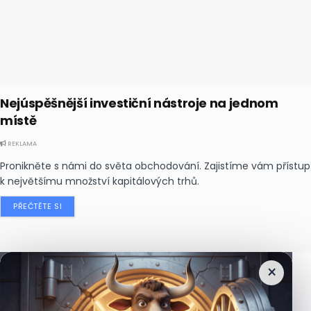
Nejúspěšnější investiční nástroje na jednom
místě
REKLAMA
Pronikněte s námi do světa obchodování. Zajistíme vám přístup
k největšímu množství kapitálových trhů.
PŘEČTĚTE SI
×
Nejčtenější
zprávy