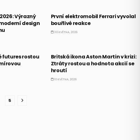
TRENDY
 2026: Výrazný
První elektromobil Ferrari vyvolal
 moderní design
bouřlivé reakce
nu
30 KVĚTNA, 2026
PRÁVĚ TEĎ
 futures rostou
Britská ikona Aston Martin v krizi:
 mírovou
Ztráty rostou a hodnota akcií se
hroutí
10 KVĚTNA, 2026
5