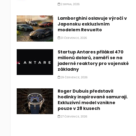
2 SRPNA, 2026
Lamborghini oslavuje výročí v
Japonsku exkluzivním
modelem Revuelto
31 ČERVENCE, 2026
Startup Antares přilákal 470
milionů dolarů, zaměří se na
jaderné reaktory pro vojenské
základny
29 ČERVENCE, 2026
Roger Dubuis představil
hodinky inspirované samuraji.
Exkluzivní model vznikne
pouze v 28 kusech
27 ČERVENCE, 2026