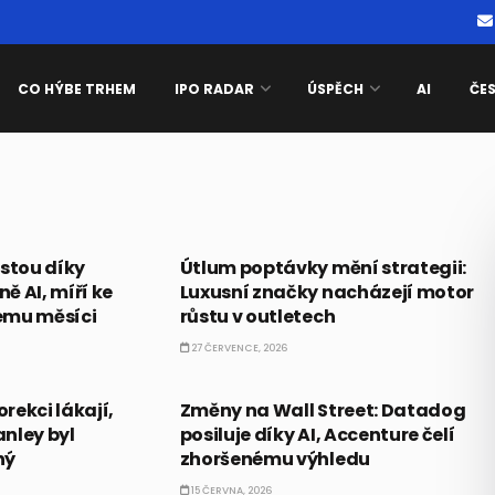
CO HÝBE TRHEM
IPO RADAR
ÚSPĚCH
AI
ČE
AKCIE
ostou díky
Útlum poptávky mění strategii:
ě AI, míří ke
Luxusní značky nacházejí motor
ému měsíci
růstu v outletech
27 ČERVENCE, 2026
PRÁVĚ TEĎ
orekci lákají,
Změny na Wall Street: Datadog
nley byl
posiluje díky AI, Accenture čelí
ný
zhoršenému výhledu
15 ČERVNA, 2026