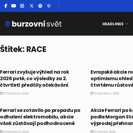
HEADLINES
Štítek:
RACE
AKCIE
AKCIE
Ferrari zvyšuje výhled na rok
Evropské akcie r
2026 poté, co výsledky za 2.
optimismu ohledn
čtvrtletí předčily očekávání
čtvrtému růstov
31 ČERVENCE, 2026
31 ČERVENCE, 2026
CO HÝBE TRHEM
PRÁVĚ TEĎ
Ferrari se zotavilo po propadu po
Akcie Ferrari po k
odhalení elektromobilu, akcie
podle Morgan Sta
však zůstávají podhodnocené
výprodej přehna
14 ČERVENCE, 2026
16 ČERVNA, 2026