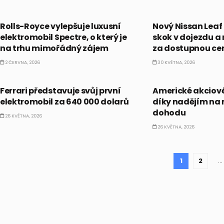
PRÁVĚ TEĎ
PRÁVĚ TEĎ
Rolls-Royce vylepšuje luxusní
Nový Nissan Leaf
elektromobil Spectre, o který je
skok v dojezdu a
na trhu mimořádný zájem
za dostupnou ce
2 ČERVNA, 2026
30 KVĚTNA, 2026
PRÁVĚ TEĎ
PRÁVĚ TEĎ
Ferrari představuje svůj první
Americké akciové
elektromobil za 640 000 dolarů
díky nadějím na
dohodu
26 KVĚTNA, 2026
26 KVĚTNA, 2026
1
2
…