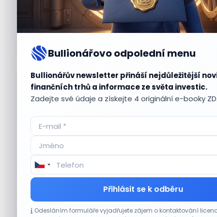
Bullionářovo odpolední menu
Bullionářův newsletter přináší nejdůležitější nov
Aktuální
příležitosti
finančních trhů a informace ze světa investic.
Zadejte své údaje a získejte 4 originální e-booky Z
CO HÝBE TRHEM
Přihlásit se k odběru
Plány Starlinku srazily akcie T-Mobile, AT&T
Odesláním formuláře vyjadřujete zájem o kontaktování lic