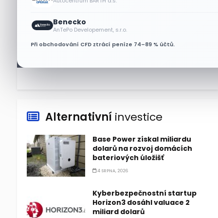
Autocentrum BARTH a.s.
6 SRPNA, 2026
Benecko
Micron posílil o 7,6 % a zvýšil
AnTePo Developement, s.r.o.
podíl na trhu DRAM
Při obchodování CFD ztrácí peníze 74–89 % účtů.
5 SRPNA, 2026
Alternativní
investice
Base Power získal miliardu
dolarů na rozvoj domácích
bateriových úložišť
4 SRPNA, 2026
Kyberbezpečnostní startup
Horizon3 dosáhl valuace 2
miliard dolarů