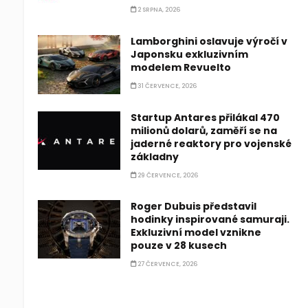
2 SRPNA, 2026
Lamborghini oslavuje výročí v
Japonsku exkluzivním
modelem Revuelto
31 ČERVENCE, 2026
Startup Antares přilákal 470
milionů dolarů, zaměří se na
jaderné reaktory pro vojenské
základny
29 ČERVENCE, 2026
Roger Dubuis představil
hodinky inspirované samuraji.
Exkluzivní model vznikne
pouze v 28 kusech
27 ČERVENCE, 2026