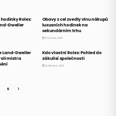
TICE
ALTERNATIVNÍ INVESTICE
 hodinky Rolex:
Obavy z cel zvedly vlnu nákupů
and-Dweller
luxusních hodinek na
sekundárním trhu
5 ČERVNA, 2025
TICE
ALTERNATIVNÍ INVESTICE
e Land-Dweller
Kdo vlastní Rolex: Pohled do
roli mistra
zákulisí společnosti
mění
23 BŘEZNA, 2025
5