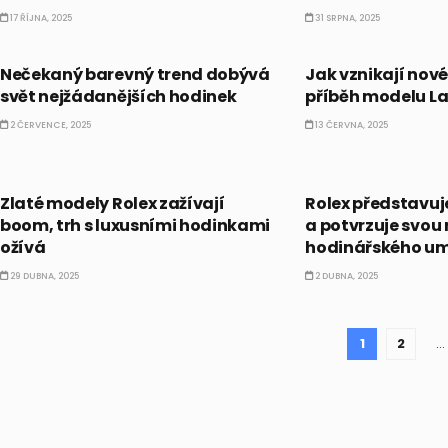
17 ŘÍJNA, 2025
31 SRPNA, 2025
ALTERNATIVNÍ INVESTICE
ALTERNATIVNÍ INVES
Nečekaný barevný trend dobývá
Jak vznikají nové
svět nejžádanějších hodinek
příběh modelu L
2 ČERVENCE, 2025
13 ČERVNA, 2025
ALTERNATIVNÍ INVESTICE
ALTERNATIVNÍ INVES
Zlaté modely Rolex zažívají
Rolex představuj
boom, trh s luxusními hodinkami
a potvrzuje svou 
ožívá
hodinářského u
29 DUBNA, 2025
2 DUBNA, 2025
1
2
…