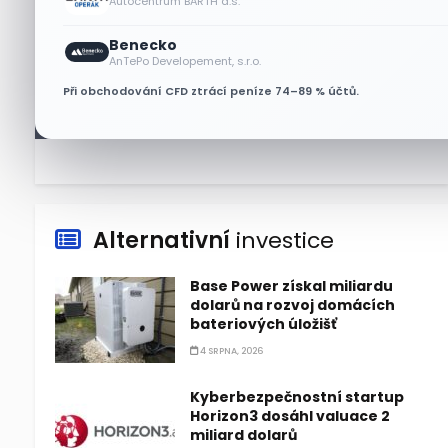
Autocentrum BARTH a.s.
Benecko
Lisa Su zlehčuje Muskův
AnTePo Developement, s.r.o.
závazek vůči Nvidii. Akcie AMD
Při obchodování CFD ztrácí peníze 74–89 % účtů.
po výsledcích klesají
6 SRPNA, 2026
Alternativní
investice
Base Power získal miliardu
dolarů na rozvoj domácích
bateriových úložišť
4 SRPNA, 2026
Kyberbezpečnostní startup
Horizon3 dosáhl valuace 2
miliard dolarů