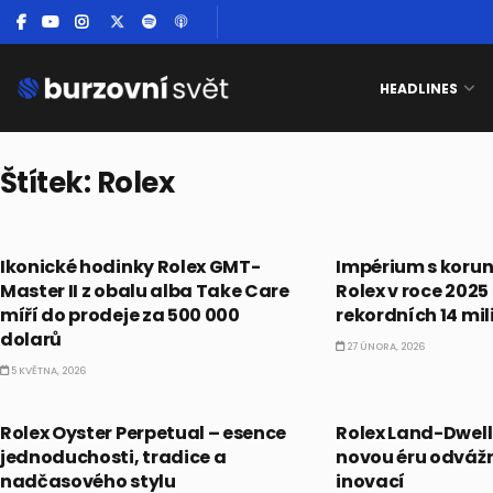
HEADLINES
Štítek:
Rolex
ALTERNATIVNÍ INVESTICE
ALTERNATIVNÍ INVES
Ikonické hodinky Rolex GMT-
Impérium s korun
Master II z obalu alba Take Care
Rolex v roce 2025 
míří do prodeje za 500 000
rekordních 14 mil
dolarů
27 ÚNORA, 2026
5 KVĚTNA, 2026
ALTERNATIVNÍ INVESTICE
ALTERNATIVNÍ INVES
Rolex Oyster Perpetual – esence
Rolex Land-Dwell
jednoduchosti, tradice a
novou éru odváž
nadčasového stylu
inovací