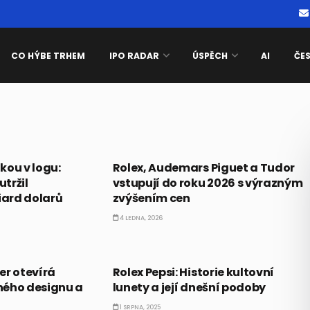
CO HÝBE TRHEM
IPO RADAR
ÚSPĚCH
AI
ČE
TICE
ALTERNATIVNÍ INVESTICE
kou v logu:
Rolex, Audemars Piguet a Tudor
utržil
vstupují do roku 2026 s výrazným
iard dolarů
zvýšením cen
4 LEDNA, 2026
TICE
ALTERNATIVNÍ INVESTICE
er otevírá
Rolex Pepsi: Historie kultovní
ného designu a
lunety a její dnešní podoby
1 SRPNA, 2025