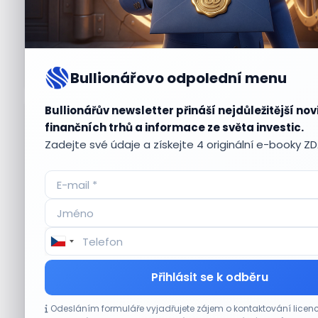
Bullionářovo odpolední menu
Bullionářův newsletter přináší nejdůležitější nov
Aktuální
příležitosti
finančních trhů a informace ze světa investic.
Zadejte své údaje a získejte 4 originální e-booky Z
CO HÝBE TRHEM
Přihlásit se k odběru
Akcie Micron klesají, ale nejhoršímu
Odesláním formuláře vyjadřujete zájem o kontaktování lic