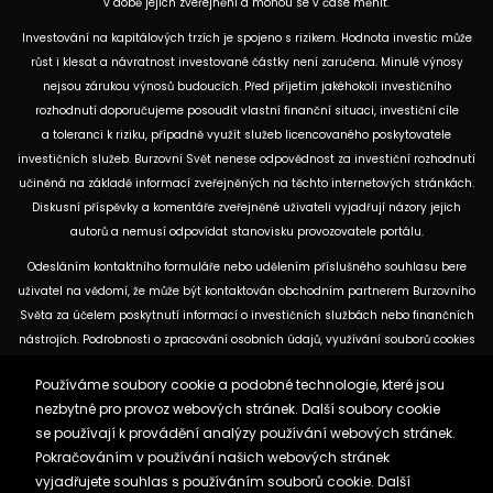
v době jejich zveřejnění a mohou se v čase měnit.
Investování na kapitálových trzích je spojeno s rizikem. Hodnota investic může
růst i klesat a návratnost investované částky není zaručena. Minulé výnosy
nejsou zárukou výnosů budoucích. Před přijetím jakéhokoli investičního
rozhodnutí doporučujeme posoudit vlastní finanční situaci, investiční cíle
a toleranci k riziku, případně využít služeb licencovaného poskytovatele
investičních služeb. Burzovní Svět nenese odpovědnost za investiční rozhodnutí
učiněná na základě informací zveřejněných na těchto internetových stránkách.
Diskusní příspěvky a komentáře zveřejněné uživateli vyjadřují názory jejich
autorů a nemusí odpovídat stanovisku provozovatele portálu.
Odesláním kontaktního formuláře nebo udělením příslušného souhlasu bere
uživatel na vědomí, že může být kontaktován obchodním partnerem Burzovního
Světa za účelem poskytnutí informací o investičních službách nebo finančních
nástrojích. Podrobnosti o zpracování osobních údajů, využívání souborů cookies
a obchodních partnerech jsou uvedeny v příslušných dokumentech
Používáme soubory cookie a podobné technologie, které jsou
dostupných na těchto internetových stránkách. U jednotlivých článků mohou
nezbytné pro provoz webových stránek. Další soubory cookie
být uvedeny informace o použitých zdrojích, datu původní analýzy nebo datu,
se používají k provádění analýzy používání webových stránek.
ke kterému se vztahují uvedené tržní údaje.
Pokračováním v používání našich webových stránek
vyjadřujete souhlas s používáním souborů cookie. Další