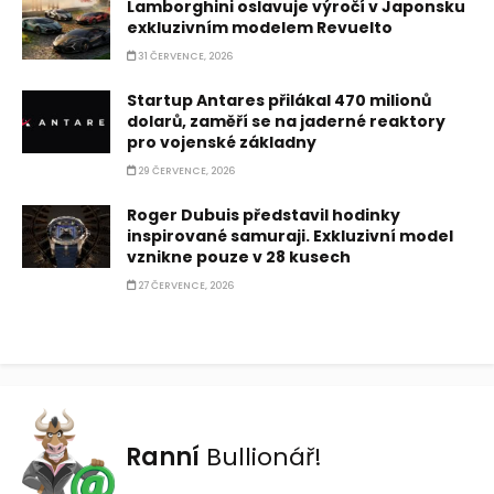
Lamborghini oslavuje výročí v Japonsku
exkluzivním modelem Revuelto
31 ČERVENCE, 2026
Startup Antares přilákal 470 milionů
dolarů, zaměří se na jaderné reaktory
pro vojenské základny
29 ČERVENCE, 2026
Roger Dubuis představil hodinky
inspirované samuraji. Exkluzivní model
vznikne pouze v 28 kusech
27 ČERVENCE, 2026
Ranní
Bullionář!