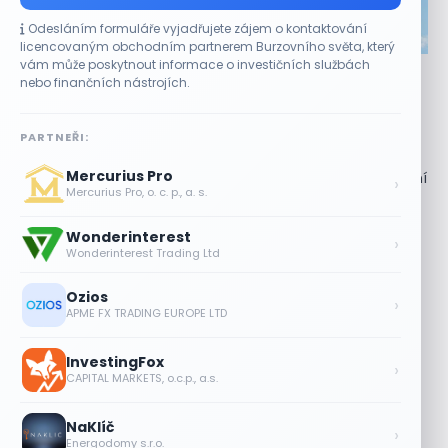
Odesláním formuláře vyjadřujete zájem o kontaktování
CO HÝBE TRHEM
licencovaným obchodním partnerem Burzovního světa, který
vám může poskytnout informace o investičních službách
Akcie Micron klesají, ale nejhoršímu výprodeji
nebo finančních nástrojích.
paměťových čipů unikly
7 SRPNA, 2026
PARTNEŘI:
Paměťový sektor zasáhl plošný pokles Akcie společnosti
Mercurius Pro
Micron Technology (MU) ve čtvrtek uzavřely obchodování
›
Mercurius Pro, o. c. p., a. s.
se ztrátou 1,3 %. Výrobce paměťových...
Wonderinterest
Jalapeňová kauza tlačí akcie Chipotle
›
Wonderinterest Trading Ltd
níž. Analytici ale zůstávají klidní
7 SRPNA, 2026
Ozios
›
APME FX TRADING EUROPE LTD
Tesla míří na obrovský trh
samořiditelných aut. Akcie reagují
InvestingFox
růstem
›
CAPITAL MARKETS, o.c.p., a.s.
7 SRPNA, 2026
NaKlíč
Plány Starlinku srazily akcie T-Mobile,
›
Energodomy s.r.o.