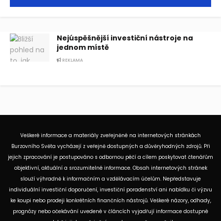
Nejúspěšnější investiční nástroje na
jednom místě
REKLAMA
Veškeré informace a materiály zveřejněné na internetových stránkách
Burzovního Světa vycházejí z veřejně dostupných a důvěryhodných zdrojů. Při
jejich zpracování je postupováno s odbornou péčí a cílem poskytovat čtenářům
objektivní, aktuální a srozumitelné informace. Obsah internetových stránek
slouží výhradně k informačním a vzdělávacím účelům. Nepředstavuje
individuální investiční doporučení, investiční poradenství ani nabídku či výzvu
ke koupi nebo prodeji konkrétních finančních nástrojů. Veškeré názory, odhady,
prognózy nebo očekávání uvedené v článcích vyjadřují informace dostupné