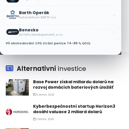
AT&T a Verizonu
6 SRPNA, 2026
Barth Operák
›
Autocentrum BARTH a.s.
Lisa Su zlehčuje Muskův závazek vůči
Nvidii. Akcie AMD po výsledcích klesají
Benecko
›
6 SRPNA, 2026
AnTePo Developement, s.r.o.
Při obchodování CFD ztrácí peníze 74–89 % účtů.
Alternativní
investice
Base Power získal miliardu dolarů na
rozvoj domácích bateriových úložišť
4 SRPNA, 2026
Kyberbezpečnostní startup Horizon3
dosáhl valuace 2 miliard dolarů
2 SRPNA, 2026