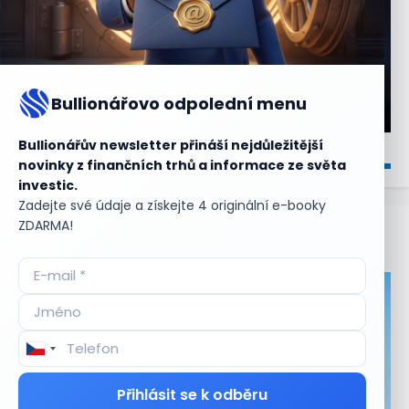
Bullionářovo odpolední menu
Bullionářův newsletter přináší nejdůležitější
novinky z finančních trhů a informace ze světa
investic.
Zadejte své údaje a získejte 4 originální e-booky
ZDARMA!
Aktuální
příležitosti
Přihlásit se k odběru