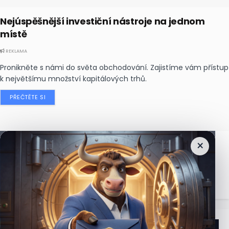
Nejúspěšnější investiční nástroje na jednom
místě
REKLAMA
Pronikněte s námi do světa obchodování. Zajistíme vám přístup
k největšímu množství kapitálových trhů.
PŘEČTĚTE SI
×
Nejčtenější
zprávy