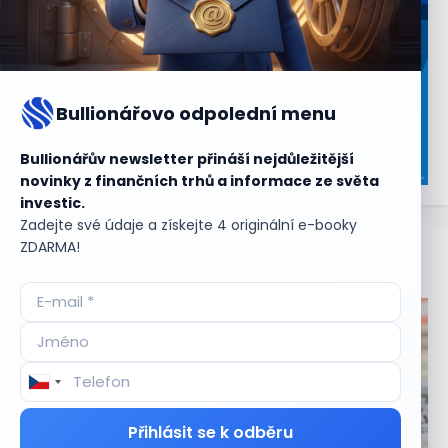
Bullionářovo odpolední menu
Bullionářův newsletter přináší nejdůležitější
novinky z finančních trhů a informace ze světa
investic.
Zadejte své údaje a získejte 4 originální e-booky
ZDARMA!
Aktuální
příležitosti
Přihlásit se k odběru