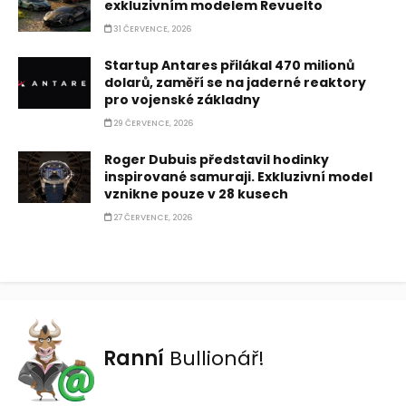
exkluzivním modelem Revuelto
31 ČERVENCE, 2026
Startup Antares přilákal 470 milionů
dolarů, zaměří se na jaderné reaktory
pro vojenské základny
29 ČERVENCE, 2026
Roger Dubuis představil hodinky
inspirované samuraji. Exkluzivní model
vznikne pouze v 28 kusech
27 ČERVENCE, 2026
Ranní
Bullionář!