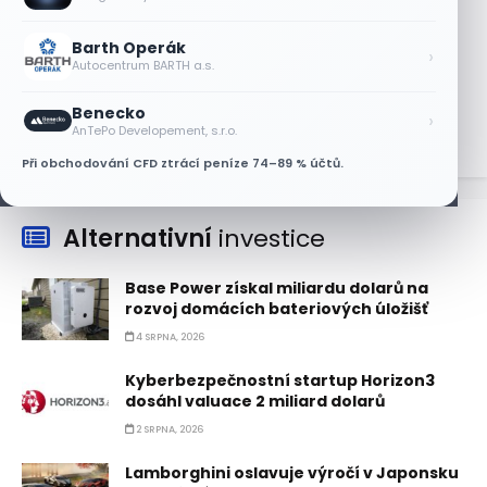
8 SRPNA, 2026
Barth Operák
Objednávky DoorDash vzrostly téměř o
›
Autocentrum BARTH a.s.
28 %, akcie rostou
8 SRPNA, 2026
Benecko
›
AnTePo Developement, s.r.o.
Při obchodování CFD ztrácí peníze 74–89 % účtů.
Alternativní
investice
Base Power získal miliardu dolarů na
rozvoj domácích bateriových úložišť
4 SRPNA, 2026
Kyberbezpečnostní startup Horizon3
dosáhl valuace 2 miliard dolarů
2 SRPNA, 2026
Lamborghini oslavuje výročí v Japonsku