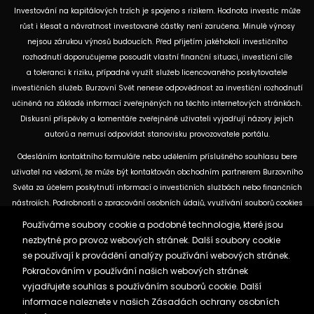
Investování na kapitálových trzích je spojeno s rizikem. Hodnota investic může
růst i klesat a návratnost investované částky není zaručena. Minulé výnosy
nejsou zárukou výnosů budoucích. Před přijetím jakéhokoli investičního
rozhodnutí doporučujeme posoudit vlastní finanční situaci, investiční cíle
a toleranci k riziku, případně využít služeb licencovaného poskytovatele
investičních služeb. Burzovní Svět nenese odpovědnost za investiční rozhodnutí
učiněná na základě informací zveřejněných na těchto internetových stránkách.
Diskusní příspěvky a komentáře zveřejněné uživateli vyjadřují názory jejich
autorů a nemusí odpovídat stanovisku provozovatele portálu.
Odesláním kontaktního formuláře nebo udělením příslušného souhlasu bere
uživatel na vědomí, že může být kontaktován obchodním partnerem Burzovního
Světa za účelem poskytnutí informací o investičních službách nebo finančních
nástrojích. Podrobnosti o zpracování osobních údajů, využívání souborů cookies
a obchodních partnerech jsou uvedeny v příslušných dokumentech
Používáme soubory cookie a podobné technologie, které jsou
dostupných na těchto internetových stránkách. U jednotlivých článků mohou
nezbytné pro provoz webových stránek. Další soubory cookie
být uvedeny informace o použitých zdrojích, datu původní analýzy nebo datu,
se používají k provádění analýzy používání webových stránek.
ke kterému se vztahují uvedené tržní údaje.
Pokračováním v používání našich webových stránek
vyjadřujete souhlas s používáním souborů cookie. Další
informace naleznete v našich
Zásadách ochrany osobních
Zásady ochrany osobních údajů a cookies