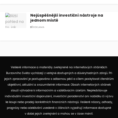
Nejúspěšnější investiční nástroje na
jednom místě
REKLAMA
Veškeré informace a materiály zveřejněné na internetových stránkách
Burzovního Světa vycházejí z veřejně dostupných a důvěryhodných zdrojů. Při
jejich zpracování je postupováno s odbornou péčí a cílem poskytovat čtenářům
objektivní, aktuální a srozumitelné informace. Obsah internetových stránek
slouží výhradně k informačním a vzdělávacím účelům. Nepředstavuje
individuální investiční doporučení, investiční poradenství ani nabídku či výzvu
ke koupi nebo prodeji konkrétních finančních nástrojů. Veškeré názory, odhady,
prognózy nebo očekávání uvedené v článcích vyjadřují informace dostupné
v době jejich zveřejnění a mohou se v čase měnit.