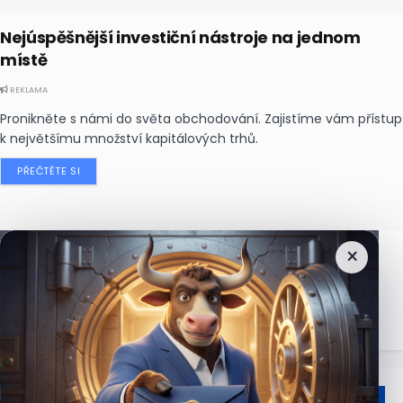
Nejúspěšnější investiční nástroje na jednom
místě
REKLAMA
Pronikněte s námi do světa obchodování. Zajistíme vám přístup
k největšímu množství kapitálových trhů.
PŘEČTĚTE SI
×
Nejčtenější
zprávy