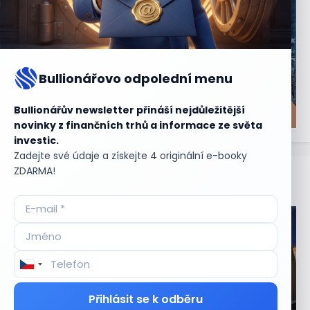
Bullionářovo odpolední menu
Bullionářův newsletter přináší nejdůležitější
novinky z finančních trhů a informace ze světa
investic.
Zadejte své údaje a získejte 4 originální e-booky
ZDARMA!
Aktuální
příležitosti
Přihlásit se k odběru