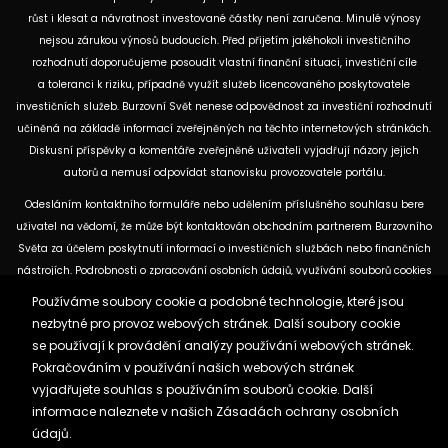
růst i klesat a návratnost investované částky není zaručena. Minulé výnosy
nejsou zárukou výnosů budoucích. Před přijetím jakéhokoli investičního
rozhodnutí doporučujeme posoudit vlastní finanční situaci, investiční cíle
a toleranci k riziku, případně využít služeb licencovaného poskytovatele
investičních služeb. Burzovní Svět nenese odpovědnost za investiční rozhodnutí
učiněná na základě informací zveřejněných na těchto internetových stránkách.
Diskusní příspěvky a komentáře zveřejněné uživateli vyjadřují názory jejich
autorů a nemusí odpovídat stanovisku provozovatele portálu.
Odesláním kontaktního formuláře nebo udělením příslušného souhlasu bere
uživatel na vědomí, že může být kontaktován obchodním partnerem Burzovního
Světa za účelem poskytnutí informací o investičních službách nebo finančních
nástrojích. Podrobnosti o zpracování osobních údajů, využívání souborů cookies
a obchodních partnerech jsou uvedeny v příslušných dokumentech
Používáme soubory cookie a podobné technologie, které jsou
dostupných na těchto internetových stránkách. U jednotlivých článků mohou
nezbytné pro provoz webových stránek. Další soubory cookie
být uvedeny informace o použitých zdrojích, datu původní analýzy nebo datu,
se používají k provádění analýzy používání webových stránek.
ke kterému se vztahují uvedené tržní údaje.
Pokračováním v používání našich webových stránek
vyjadřujete souhlas s používáním souborů cookie. Další
informace naleznete v našich
Zásadách ochrany osobních
Zásady ochrany osobních údajů a cookies
údajů.
Reklama
Kontakt