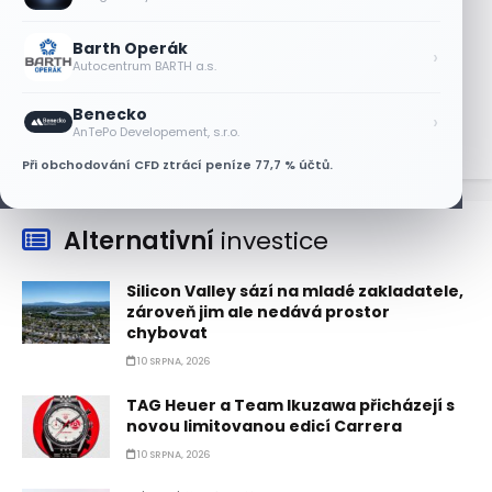
9 SRPNA, 2026
Barth Operák
Etsy překonala odhady tržeb, objem
›
Autocentrum BARTH a.s.
prodejů vzrostl meziročně o 7,5 %
9 SRPNA, 2026
Benecko
›
AnTePo Developement, s.r.o.
Při obchodování CFD ztrácí peníze 77,7 % účtů.
Alternativní
investice
Silicon Valley sází na mladé zakladatele,
zároveň jim ale nedává prostor
chybovat
10 SRPNA, 2026
TAG Heuer a Team Ikuzawa přicházejí s
novou limitovanou edicí Carrera
10 SRPNA, 2026