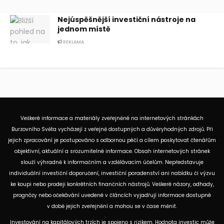
Nejúspěšnější investiční nástroje na
jednom místě
REKLAMA
Veškeré informace a materiály zveřejněné na internetových stránkách
Burzovního Světa vycházejí z veřejně dostupných a důvěryhodných zdrojů. Při
jejich zpracování je postupováno s odbornou péčí a cílem poskytovat čtenářům
objektivní, aktuální a srozumitelné informace. Obsah internetových stránek
slouží výhradně k informačním a vzdělávacím účelům. Nepředstavuje
individuální investiční doporučení, investiční poradenství ani nabídku či výzvu
ke koupi nebo prodeji konkrétních finančních nástrojů. Veškeré názory, odhady,
prognózy nebo očekávání uvedené v článcích vyjadřují informace dostupné
v době jejich zveřejnění a mohou se v čase měnit.
Investování na kapitálových trzích je spojeno s rizikem. Hodnota investic může