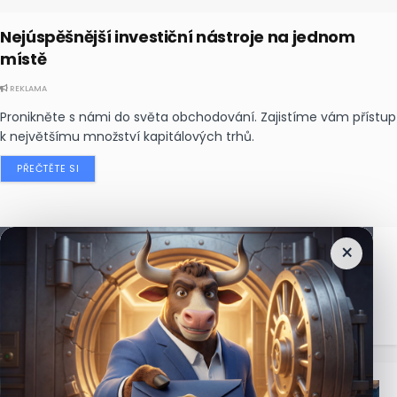
Nejúspěšnější investiční nástroje na jednom
místě
REKLAMA
Pronikněte s námi do světa obchodování. Zajistíme vám přístup
k největšímu množství kapitálových trhů.
PŘEČTĚTE SI
×
Nejčtenější
zprávy