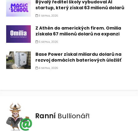
Bývalý ředitel školy vybudoval AI
startup, který získal 63 milionů dolarů
8 SRPNA, 2026
Z Athén do amerických firem. Omilia
získala 67 milionů dolarů na expanzi
6 SRPNA, 2026
Base Power získal miliardu dolarů na
rozvoj domácích bateriových úložišť
4 SRPNA, 2026
Ranní
Bullionář!