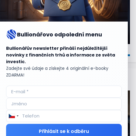
Bullionářovo odpolední menu
Bullionářův newsletter přináší nejdůležitější
novinky z finančních trhů a informace ze světa
investic.
Zadejte své údaje a získejte 4 originální e-booky
ZDARMA!
Aktuální
příležitosti
Přihlásit se k odběru