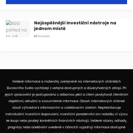
Nejúspěšnější investiční nástroje na
jednom místě
REKLAMA
Veškeré informace a materiály zveřejněné na internetových stránkách
Burzovního Světa vycházejí z veřejně dostupných a důvěryhodných zdrojů. Při
jejich zpracování je postupováno s odbornou péčí a cílem poskytovat čtenářům
objektivní, aktuální a srozumitelné informace. Obsah internetových stránek
slouží výhradně k informačním a vzdělávacím účelům. Nepředstavuje
individuální investiční doporučení, investiční poradenství ani nabídku či výzvu
ke koupi nebo prodeji konkrétních finančních nástrojů. Veškeré názory, odhady,
prognózy nebo očekávání uvedené v článcích vyjadřují informace dostupné