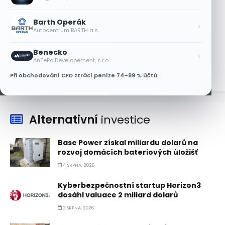
7 SRPNA, 2026
Barth Operák
Tesla míří na obrovský trh
›
Autocentrum BARTH a.s.
samořiditelných aut. Akcie reagují
růstem
Benecko
›
7 SRPNA, 2026
AnTePo Developement, s.r.o.
Při obchodování CFD ztrácí peníze 74–89 % účtů.
Alternativní
investice
Base Power získal miliardu dolarů na
rozvoj domácích bateriových úložišť
4 SRPNA, 2026
Kyberbezpečnostní startup Horizon3
dosáhl valuace 2 miliard dolarů
2 SRPNA, 2026