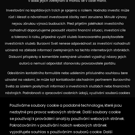
v době jejich zveřejnění a mohou se v čase měnit.
Investování na kapitálových trzích je spojeno s rizikem. Hodnota investic může
růst i klesat a návratnost investované částky není zaručena. Minulé výnosy
nejsou zárukou výnosů budoucích. Před přijetím jakéhokoli investičního
rozhodnutí doporučujeme posoudit vlastní finanční situaci, investiční cíle
a toleranci k riziku, případně využít služeb licencovaného poskytovatele
investičních služeb. Burzovní Svět nenese odpovědnost za investiční rozhodnutí
učiněná na základě informací zveřejněných na těchto internetových stránkách.
Diskusní příspěvky a komentáře zveřejněné uživateli vyjadřují názory jejich
autorů a nemusí odpovídat stanovisku provozovatele portálu.
Odesláním kontaktního formuláře nebo udělením příslušného souhlasu bere
uživatel na vědomí, že může být kontaktován obchodním partnerem Burzovního
Světa za účelem poskytnutí informací o investičních službách nebo finančních
nástrojích. Podrobnosti o zpracování osobních údajů, využívání souborů cookies
a obchodních partnerech jsou uvedeny v příslušných dokumentech
Používáme soubory cookie a podobné technologie, které jsou
dostupných na těchto internetových stránkách. U jednotlivých článků mohou
nezbytné pro provoz webových stránek. Další soubory cookie
být uvedeny informace o použitých zdrojích, datu původní analýzy nebo datu,
se používají k provádění analýzy používání webových stránek.
ke kterému se vztahují uvedené tržní údaje.
Pokračováním v používání našich webových stránek
vyjadřujete souhlas s používáním souborů cookie. Další