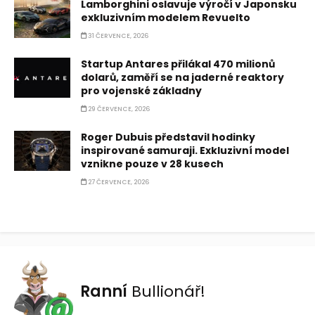
Lamborghini oslavuje výročí v Japonsku
exkluzivním modelem Revuelto
31 ČERVENCE, 2026
Startup Antares přilákal 470 milionů
dolarů, zaměří se na jaderné reaktory
pro vojenské základny
29 ČERVENCE, 2026
Roger Dubuis představil hodinky
inspirované samuraji. Exkluzivní model
vznikne pouze v 28 kusech
27 ČERVENCE, 2026
Ranní
Bullionář!