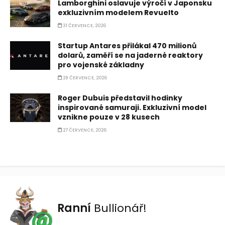
Lamborghini oslavuje výročí v Japonsku
exkluzivním modelem Revuelto
31 ČERVENCE, 2026
Startup Antares přilákal 470 milionů
dolarů, zaměří se na jaderné reaktory
pro vojenské základny
29 ČERVENCE, 2026
Roger Dubuis představil hodinky
inspirované samuraji. Exkluzivní model
vznikne pouze v 28 kusech
27 ČERVENCE, 2026
Ranní
Bullionář!