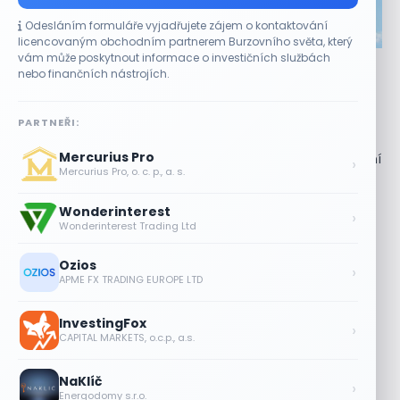
Odesláním formuláře vyjadřujete zájem o kontaktování
CO HÝBE TRHEM
licencovaným obchodním partnerem Burzovního světa, který
vám může poskytnout informace o investičních službách
Akcie Micron klesají, ale nejhoršímu výprodeji
nebo finančních nástrojích.
paměťových čipů unikly
7 SRPNA, 2026
PARTNEŘI:
Paměťový sektor zasáhl plošný pokles Akcie společnosti
Mercurius Pro
Micron Technology (MU) ve čtvrtek uzavřely obchodování
›
Mercurius Pro, o. c. p., a. s.
se ztrátou 1,3 %. Výrobce paměťových...
Wonderinterest
Jalapeňová kauza tlačí akcie Chipotle
›
Wonderinterest Trading Ltd
níž. Analytici ale zůstávají klidní
7 SRPNA, 2026
Ozios
›
APME FX TRADING EUROPE LTD
Tesla míří na obrovský trh
samořiditelných aut. Akcie reagují
InvestingFox
růstem
›
CAPITAL MARKETS, o.c.p., a.s.
7 SRPNA, 2026
NaKlíč
Plány Starlinku srazily akcie T-Mobile,
›
Energodomy s.r.o.