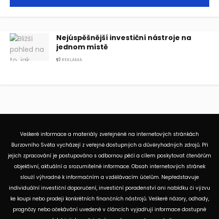
Nejúspěšnější investiční nástroje na
jednom místě
REKLAMA
Veškeré informace a materiály zveřejněné na internetových stránkách
Burzovního Světa vycházejí z veřejně dostupných a důvěryhodných zdrojů. Při
jejich zpracování je postupováno s odbornou péčí a cílem poskytovat čtenářům
objektivní, aktuální a srozumitelné informace. Obsah internetových stránek
slouží výhradně k informačním a vzdělávacím účelům. Nepředstavuje
individuální investiční doporučení, investiční poradenství ani nabídku či výzvu
ke koupi nebo prodeji konkrétních finančních nástrojů. Veškeré názory, odhady,
prognózy nebo očekávání uvedené v článcích vyjadřují informace dostupné