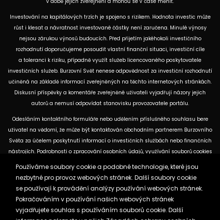
v době jejich zveřejnění a mohou se v čase měnit.
Investování na kapitálových trzích je spojeno s rizikem. Hodnota investic může
růst i klesat a návratnost investované částky není zaručena. Minulé výnosy
nejsou zárukou výnosů budoucích. Před přijetím jakéhokoli investičního
rozhodnutí doporučujeme posoudit vlastní finanční situaci, investiční cíle
a toleranci k riziku, případně využít služeb licencovaného poskytovatele
investičních služeb. Burzovní Svět nenese odpovědnost za investiční rozhodnutí
učiněná na základě informací zveřejněných na těchto internetových stránkách.
Diskusní příspěvky a komentáře zveřejněné uživateli vyjadřují názory jejich
autorů a nemusí odpovídat stanovisku provozovatele portálu.
Odesláním kontaktního formuláře nebo udělením příslušného souhlasu bere
uživatel na vědomí, že může být kontaktován obchodním partnerem Burzovního
Světa za účelem poskytnutí informací o investičních službách nebo finančních
nástrojích. Podrobnosti o zpracování osobních údajů, využívání souborů cookies
a obchodních partnerech jsou uvedeny v příslušných dokumentech
Používáme soubory cookie a podobné technologie, které jsou
dostupných na těchto internetových stránkách. U jednotlivých článků mohou
nezbytné pro provoz webových stránek. Další soubory cookie
být uvedeny informace o použitých zdrojích, datu původní analýzy nebo datu,
se používají k provádění analýzy používání webových stránek.
ke kterému se vztahují uvedené tržní údaje.
Pokračováním v používání našich webových stránek
vyjadřujete souhlas s používáním souborů cookie. Další