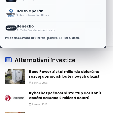
AT&T a Verizonu
6 SRPNA, 2026
Barth Operák
›
Autocentrum BARTH a.s.
Lisa Su zlehčuje Muskův závazek vůči
Nvidii. Akcie AMD po výsledcích klesají
Benecko
›
6 SRPNA, 2026
AnTePo Developement, s.r.o.
Při obchodování CFD ztrácí peníze 74–89 % účtů.
Alternativní
investice
Base Power získal miliardu dolarů na
rozvoj domácích bateriových úložišť
4 SRPNA, 2026
Kyberbezpečnostní startup Horizon3
dosáhl valuace 2 miliard dolarů
2 SRPNA, 2026