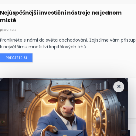
Nejúspěšnější investiční nástroje na jednom
místě
REKLAMA
Pronikněte s námi do světa obchodování. Zajistíme vám přístup
k největšímu množství kapitálových trhů.
PŘEČTĚTE SI
×
Nejčtenější
zprávy