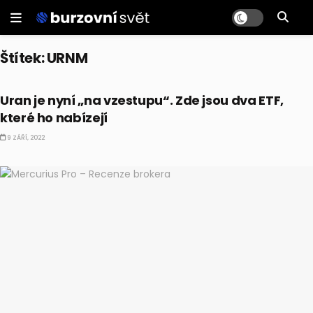
Štítek:
URNM
CO HÝBE TRHEM
Uran je nyní „na vzestupu“. Zde jsou dva ETF,
které ho nabízejí
9 ZÁŘÍ, 2022