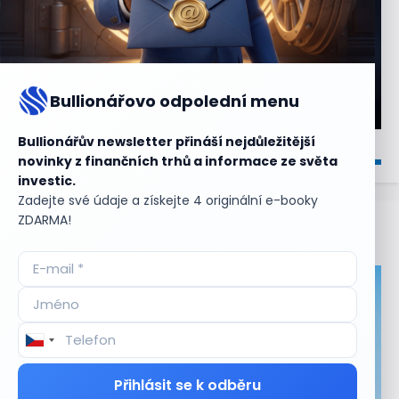
Bullionářovo odpolední menu
Bullionářův newsletter přináší nejdůležitější
novinky z finančních trhů a informace ze světa
investic.
Zadejte své údaje a získejte 4 originální e-booky
ZDARMA!
Aktuální
příležitosti
Přihlásit se k odběru