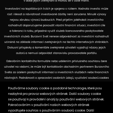
v době jejich zveřejnění a mohou se v čase měnit.
Investování na kapitálových trzích je spojeno s rizikem. Hodnota investic může
růst i klesat a návratnost investované částky není zaručena. Minulé výnosy
nejsou zárukou výnosů budoucích. Před přijetím jakéhokoli investičního
rozhodnutí doporučujeme posoudit vlastní finanční situaci, investiční cíle
a toleranci k riziku, případně využít služeb licencovaného poskytovatele
investičních služeb. Burzovní Svět nenese odpovědnost za investiční rozhodnutí
učiněná na základě informací zveřejněných na těchto internetových stránkách.
Diskusní příspěvky a komentáře zveřejněné uživateli vyjadřují názory jejich
autorů a nemusí odpovídat stanovisku provozovatele portálu.
Odesláním kontaktního formuláře nebo udělením příslušného souhlasu bere
uživatel na vědomí, že může být kontaktován obchodním partnerem Burzovního
Světa za účelem poskytnutí informací o investičních službách nebo finančních
nástrojích. Podrobnosti o zpracování osobních údajů, využívání souborů cookies
a obchodních partnerech jsou uvedeny v příslušných dokumentech
Používáme soubory cookie a podobné technologie, které jsou
dostupných na těchto internetových stránkách. U jednotlivých článků mohou
nezbytné pro provoz webových stránek. Další soubory cookie
být uvedeny informace o použitých zdrojích, datu původní analýzy nebo datu,
se používají k provádění analýzy používání webových stránek.
ke kterému se vztahují uvedené tržní údaje.
Pokračováním v používání našich webových stránek
vyjadřujete souhlas s používáním souborů cookie. Další