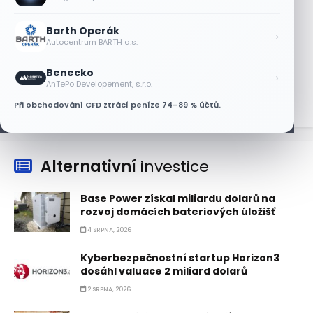
Nvidii. Akcie AMD po výsledcích klesají
6 SRPNA, 2026
Barth Operák
›
Autocentrum BARTH a.s.
Asijské technologie oslabily, SK Hynix se
propadl téměř o 10 %
Benecko
›
6 SRPNA, 2026
AnTePo Developement, s.r.o.
Při obchodování CFD ztrácí peníze 74–89 % účtů.
Alternativní
investice
Base Power získal miliardu dolarů na
rozvoj domácích bateriových úložišť
4 SRPNA, 2026
Kyberbezpečnostní startup Horizon3
dosáhl valuace 2 miliard dolarů
2 SRPNA, 2026