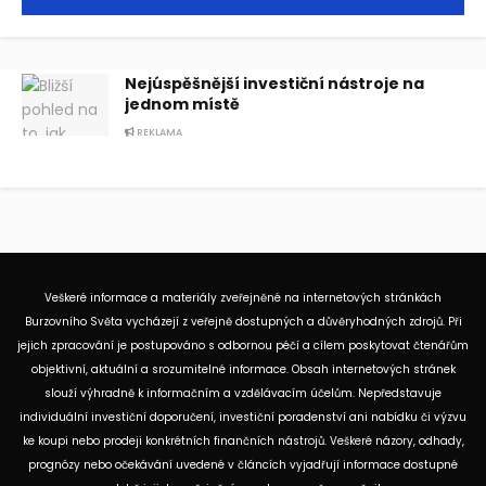
Nejúspěšnější investiční nástroje na
jednom místě
REKLAMA
Veškeré informace a materiály zveřejněné na internetových stránkách
Burzovního Světa vycházejí z veřejně dostupných a důvěryhodných zdrojů. Při
jejich zpracování je postupováno s odbornou péčí a cílem poskytovat čtenářům
objektivní, aktuální a srozumitelné informace. Obsah internetových stránek
slouží výhradně k informačním a vzdělávacím účelům. Nepředstavuje
individuální investiční doporučení, investiční poradenství ani nabídku či výzvu
ke koupi nebo prodeji konkrétních finančních nástrojů. Veškeré názory, odhady,
prognózy nebo očekávání uvedené v článcích vyjadřují informace dostupné