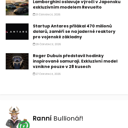
Lamborghini oslavuje výročí v Japonsku
exkluzivním modelem Revuelto
31 ČERVENCE, 2026
Startup Antares přilákal 470 milionů
dolarů, zaměří se na jaderné reaktory
pro vojenské základny
29 ČERVENCE, 2026
Roger Dubuis představil hodinky
inspirované samuraji. Exkluzivní model
vznikne pouze v 28 kusech
27 ČERVENCE, 2026
Ranní
Bullionář!