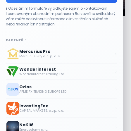
Odesláním formuláře vyjadřujete zájem o kontaktování
CO HÝBE TRHEM
licencovaným obchodním partnerem Burzovního světa, který
vám může poskytnout informace o investičních službách
Jalapeňová kauza tlačí akcie Chipotle níž.
nebo finančních nástrojích.
Analytici ale zůstávají klidní
7 SRPNA, 2026
PARTNEŘI:
Stažení papriček zasáhlo cenu akcií Akcie provozovatele
Mercurius Pro
restaurací Chipotle Mexican Grill (CMG) ve čtvrtek
›
Mercurius Pro, o. c. p., a. s.
oslabovaly o 2,9 % a prodloužily...
Wonderinterest
Tesla míří na obrovský trh
›
Wonderinterest Trading Ltd
samořiditelných aut. Akcie reagují
růstem
Ozios
›
7 SRPNA, 2026
APME FX TRADING EUROPE LTD
Plány Starlinku srazily akcie T-Mobile,
InvestingFox
AT&T a Verizonu
›
CAPITAL MARKETS, o.c.p., a.s.
6 SRPNA, 2026
NaKlíč
Lisa Su zlehčuje Muskův závazek vůči
›
Energodomy s.r.o.