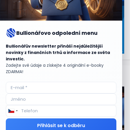
Bullionářovo odpolední menu
Bullionářův newsletter přináší nejdůležitější
novinky z finančních trhů a informace ze světa
investic.
Zadejte své údaje a získejte 4 originální e-booky
ZDARMA!
Aktuální
příležitosti
Přihlásit se k odběru