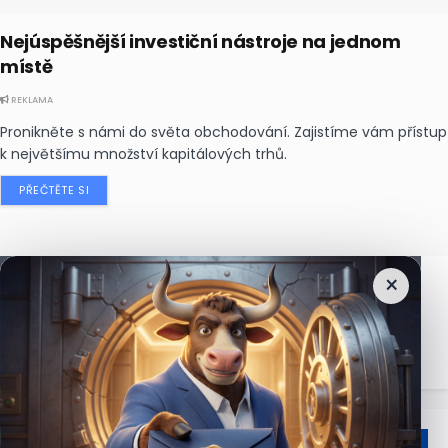
Nejúspěšnější investiční nástroje na jednom
místě
REKLAMA
Pronikněte s námi do světa obchodování. Zajistíme vám přístup
k největšímu množství kapitálových trhů.
PŘEČTĚTE SI
×
Nejčtenější
zprávy