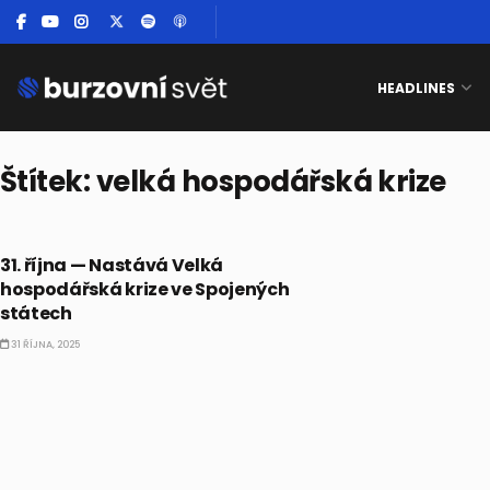
HEADLINES
Štítek:
velká hospodářská krize
BULLIONÁŘŮV ALMANACH
31. října — Nastává Velká
hospodářská krize ve Spojených
státech
31 ŘÍJNA, 2025