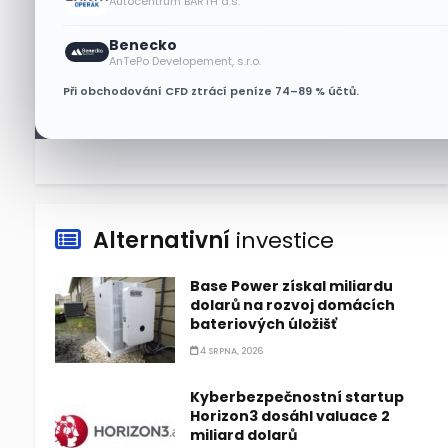
Autocentrum BARTH a.s.
6 SRPNA, 2026
Benecko
Micron posílil o 7,6 % a zvýšil
AnTePo Developement, s.r.o.
podíl na trhu DRAM
Při obchodování CFD ztrácí peníze 74–89 % účtů.
5 SRPNA, 2026
Alternativní
investice
Base Power získal miliardu
dolarů na rozvoj domácích
bateriových úložišť
4 SRPNA, 2026
Kyberbezpečnostní startup
Horizon3 dosáhl valuace 2
miliard dolarů