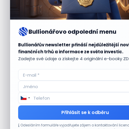
Bullionářovo odpolední menu
Bullionářův newsletter přináší nejdůležitější nov
Aktuální
příležitosti
finančních trhů a informace ze světa investic.
Zadejte své údaje a získejte 4 originální e-booky Z
CO HÝBE TRHEM
Přihlásit se k odběru
Plány Starlinku srazily akcie T-Mobile, AT&T
Odesláním formuláře vyjadřujete zájem o kontaktování lic