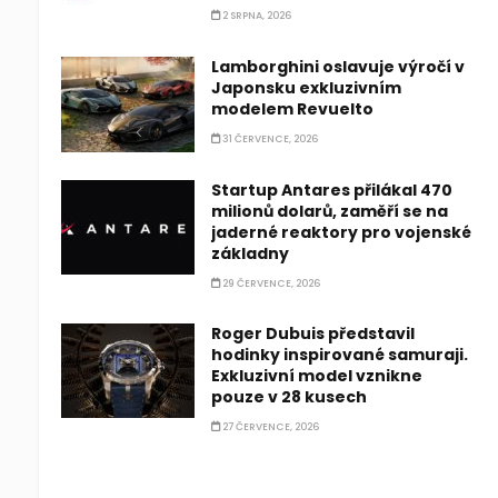
2 SRPNA, 2026
Lamborghini oslavuje výročí v
Japonsku exkluzivním
modelem Revuelto
31 ČERVENCE, 2026
Startup Antares přilákal 470
milionů dolarů, zaměří se na
jaderné reaktory pro vojenské
základny
29 ČERVENCE, 2026
Roger Dubuis představil
hodinky inspirované samuraji.
Exkluzivní model vznikne
pouze v 28 kusech
27 ČERVENCE, 2026