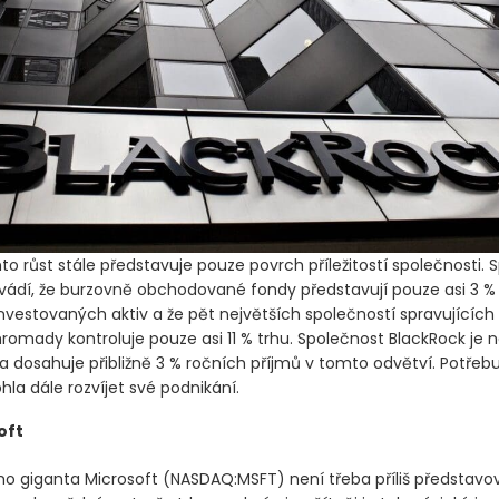
to růst stále představuje pouze povrch příležitostí společnosti. 
vádí, že burzovně obchodované fondy představují pouze asi 3 %
nvestovaných aktiv a že pět největších společností spravujících 
omady kontroluje pouze asi 11 % trhu. Společnost BlackRock je ne
a dosahuje přibližně 3 % ročních příjmů v tomto odvětví. Potřebu
la dále rozvíjet své podnikání.
oft
o giganta Microsoft
(NASDAQ:MSFT)
není třeba příliš představo