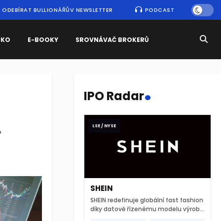
ODEBÍRAT BULLIONÁŘŮV NEWSLETTER
PODCAST
SKO
E-BOOKY
SROVNÁVAČ BROKERŮ
.
IPO Radar
LSE / NYSE
?
SHEIN
SHEIN redefinuje globální fast fashion
díky datově řízenému modelu výroby
a extrémně rychlému