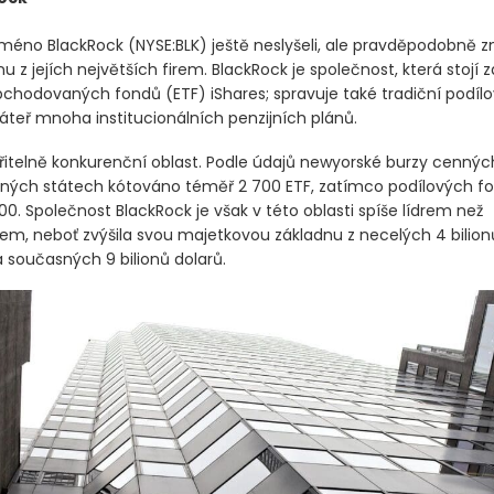
 jméno BlackRock
(NYSE:BLK)
ještě neslyšeli, ale pravděpodobně z
u z jejích největších firem. BlackRock je společnost, která stojí 
bchodovaných fondů
(ETF)
iShares; spravuje také tradiční podíl
páteř mnoha institucionálních penzijních plánů.
řitelně konkurenční oblast. Podle údajů newyorské burzy cenných
ených státech kótováno téměř 2 700 ETF, zatímco podílových fo
000. Společnost BlackRock je však v této oblasti spíše lídrem než
em, neboť zvýšila svou majetkovou základnu z necelých 4 bilion
a současných 9 bilionů dolarů.