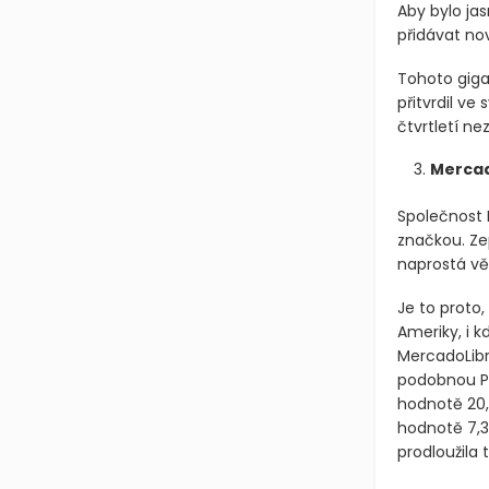
Aby bylo jas
přidávat nov
Tohoto giga
přitvrdil v
čtvrtletí nez
Mercad
Společnost
značkou. Zep
naprostá vět
Je to proto
Ameriky, i k
MercadoLibr
podobnou Pa
hodnotě 20,9
hodnotě 7,3 
prodloužila