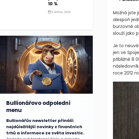
10 %
Možná jste
6 SRPNA, 2026
alespoň jedn
burzovně o
slouží jako 
Je to neuvě
jen ve Spoj
přibližně 8 
následovník
roce 2012 n
Bullionářovo odpolední
menu
Bullionářův newsletter přináší
nejdůležitější novinky z finančních
trhů a informace ze světa investic.