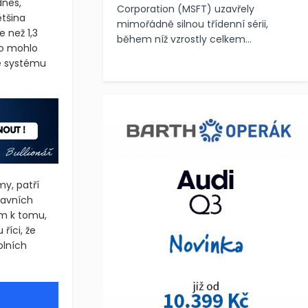
dnes,
Corporation (MSFT) uzavřely
ětšina
mimořádně silnou třídenní sérii,
 než 1,3
během níž vzrostly celkem...
lo mohlo
e systému
my, patří
lavních
em k tomu,
říci, že
olních