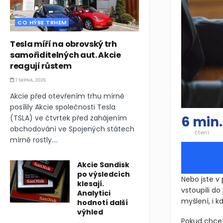
CO HÝBE TRHEM
Tesla míří na obrovský trh
samořiditelných aut. Akcie
reagují růstem
7 SRPNA, 2026
Akcie před otevřením trhu mírně
posílily Akcie společnosti Tesla
(TSLA) ve čtvrtek před zahájením
6 min.
obchodování ve Spojených státech
čtení
mírně rostly....
Akcie Sandisk
po výsledcích
Nebo jste v 
klesají.
vstoupili d
Analytici
myšlení, i k
hodnotí další
výhled
Pokud chcete