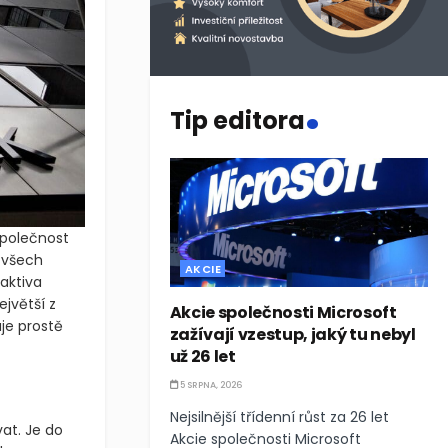
.
Tip editora
Společnost
 všech
AKCIE
aktiva
jvětší z
Akcie společnosti Microsoft
je prostě
zažívají vzestup, jaký tu nebyl
už 26 let
5 SRPNA, 2026
Nejsilnější třídenní růst za 26 let
vat. Je do
Akcie společnosti Microsoft