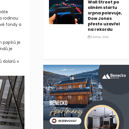
Wall Street po
silném startu
náte
srpna polevuje,
za rodinou
Dow Jones
přesto uzavřel
ové fondy a
na rekordu
5 SRPNA, 2026
 papírů je
ndů je
ů dolarů v