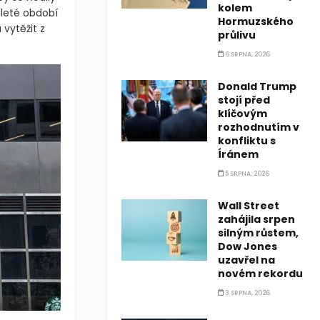
kolem
aleté období
Hormuzského
vytěžit z
průlivu
6 SRPNA, 2026
Donald Trump
stojí před
klíčovým
rozhodnutím v
konfliktu s
Íránem
5 SRPNA, 2026
Wall Street
zahájila srpen
silným růstem,
Dow Jones
uzavřel na
novém rekordu
3 SRPNA, 2026