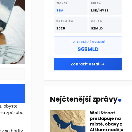
dodavatelskému řetězci.
TICKER
BURZA
TBA
LSE / NYSE
DATUM IPO
CÍL IPO
2026
$2MLD
POTENCIÁLNÍ OCENĚNÍ
$66MLD
Zobrazit detail
.
Nejčtenější zprávy
s, abyste
ému způsobu
Wall Street
přešlapuje na
místě, obavy z
AI tlumí naděje
by se hodily