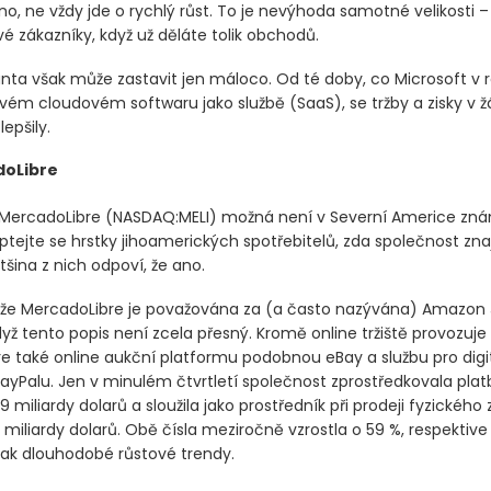
no, ne vždy jde o rychlý růst. To je nevýhoda samotné velikosti –
é zákazníky, když už děláte tolik obchodů.
nta však může zastavit jen máloco. Od té doby, co Microsoft v 
e svém cloudovém softwaru jako službě
(SaaS)
, se tržby a zisky v
lepšily.
oLibre
 MercadoLibre
(NASDAQ:MELI)
možná není v Severní Americe zn
tejte se hrstky jihoamerických spotřebitelů, zda společnost znaj
šina z nich odpoví, že ano.
, že MercadoLibre je považována za
(a často nazývána)
Amazon J
dyž tento popis není zcela přesný. Kromě online tržiště provozuje
e také online aukční platformu podobnou eBay a službu pro digit
yPalu. Jen v minulém čtvrtletí společnost zprostředkovala plat
 miliardy dolarů a sloužila jako prostředník při prodeji fyzického 
miliardy dolarů. Obě čísla meziročně vzrostla o 59 %, respektive
 tak dlouhodobé růstové trendy.