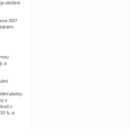
 je obtížné
roce 2017
 žádném
ámou
í, a
ižní
ální platby
by v
zboží v
 30 %, a