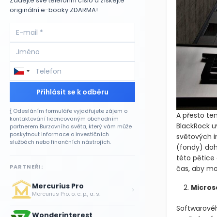
Zadejte své telefonní číslo a získejte
originální e-booky ZDARMA!
Přihlásit se k odběru
Odesláním formuláře vyjadřujete zájem o
A přesto ten
kontaktování licencovaným obchodním
BlackRock u
partnerem Burzovního světa, který vám může
poskytnout informace o investičních
světových i
službách nebo finančních nástrojích.
(fondy)
dohr
této pětice 
PARTNEŘI:
čas, aby moh
Mercurius Pro
Micros
›
Mercurius Pro, o. c. p., a. s.
Softwarovéh
Wonderinterest