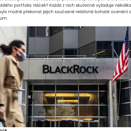
ždého portfolia. Háček? Každá z nich skutečně vyžaduje několik
 bylo možné překonat jejich současné relativně bohaté ocenění a 
mum.
ock