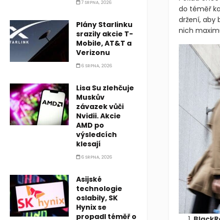
7 SRPNA, 2026
do téměř ka
držení, aby
Plány Starlinku
nich maxi
srazily akcie T-
Mobile, AT&T a
Verizonu
6 SRPNA, 2026
Lisa Su zlehčuje
Muskův
závazek vůči
Nvidii. Akcie
AMD po
výsledcích
klesají
6 SRPNA, 2026
Asijské
technologie
oslabily, SK
Hynix se
propadl téměř o
BlackR