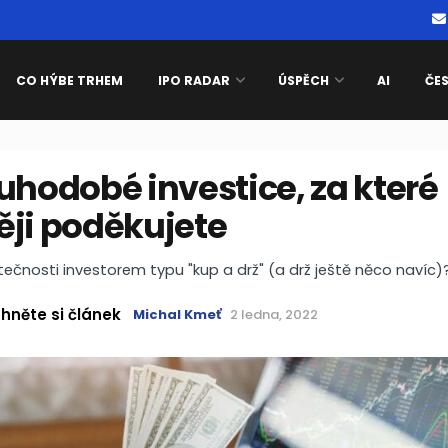
CO HÝBE TRHEM
IPO RADAR
ÚSPĚCH
AI
ČE
uhodobé investice, za které
ěji poděkujete
tečnosti investorem typu "kup a drž" (a drž ještě něco navíc)
hněte si článek
Michal Kmeť
2 ledna, 2022