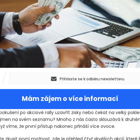
Přihlaste se k odběru newsletteru
Mám zájem o více informací
pokušení po akciové rally uzavřít zisky nebo čekat na velký pokle
o jmen na svém seznamu? Mnoho z nás často sklouzává k druh
dyž víme, že první přístup nakonec přináší více ovoce.
 zkusit první možnost, zde je přehled čtyř skvělých akcií, které 