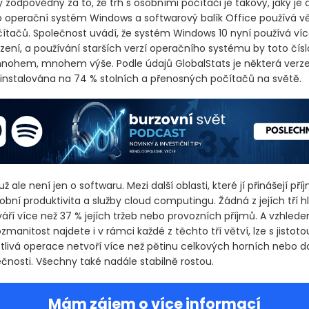
zodpovědný za to, že trh s osobními počítači je takový, jaký je 
o operační systém Windows a softwarový balík Office používá v
čítačů. Společnost uvádí, že systém Windows 10 nyní používá více
ízení, a používání starších verzí operačního systému by toto čís
ohem, mnohem výše. Podle údajů GlobalStats je některá verz
nstalována na 74 % stolních a přenosných počítačů na světě.
 ale není jen o softwaru. Mezi další oblasti, které jí přinášejí příj
obní produktivita a služby cloud computingu. Žádná z jejích tří h
váří více než 37 % jejích tržeb nebo provozních příjmů. A vzhled
zmanitost najdete i v rámci každé z těchto tří větví, lze s jistotou 
tlivá operace netvoří více než pětinu celkových horních nebo d
čnosti. Všechny také nadále stabilně rostou.
Mám zájem o více informací