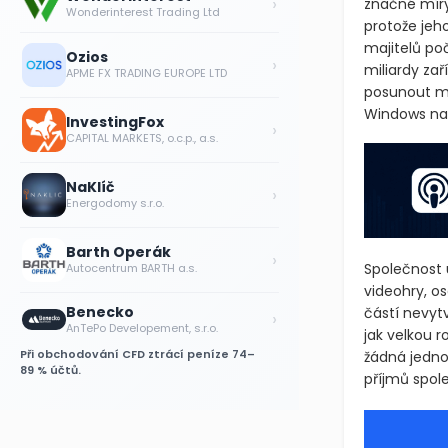
›
značné míry 
Wonderinterest Trading Ltd
protože jeh
majitelů po
Ozios
›
miliardy zař
APME FX TRADING EUROPE LTD
posunout mn
Windows nai
InvestingFox
›
CAPITAL MARKETS, o.c.p., a.s.
NaKlíč
›
Energodomy s.r.o.
Barth Operák
›
Společnost už
Autocentrum BARTH a.s.
videohry, os
Benecko
částí nevyt
›
AnTePo Developement, s.r.o.
jak velkou ro
Při obchodování CFD ztrácí peníze 74–
žádná jedno
89 % účtů.
příjmů spole