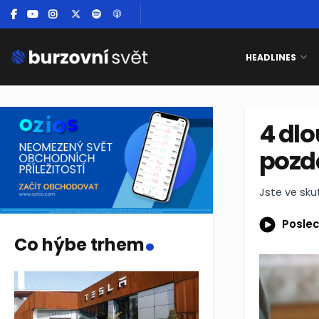
HEADLINES
4 dlo
pozd
Jste ve sku
.
Poslec
Co hýbe trhem