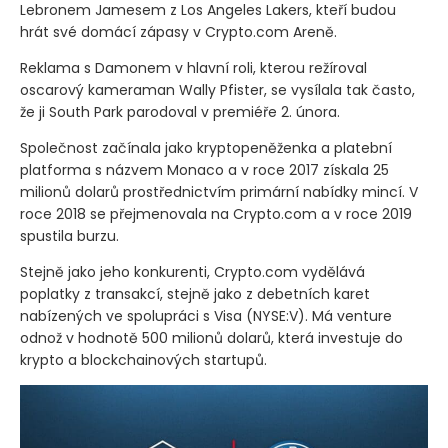
Lebronem Jamesem z Los Angeles Lakers, kteří budou
hrát své domácí zápasy v Crypto.com Areně.
Reklama s Damonem v hlavní roli, kterou režíroval
oscarový kameraman Wally Pfister, se vysílala tak často,
že ji South Park parodoval v premiéře 2. února.
Společnost začínala jako kryptopeněženka a platební
platforma s názvem Monaco a v roce 2017 získala 25
milionů dolarů prostřednictvím primární nabídky mincí. V
roce 2018 se přejmenovala na Crypto.com a v roce 2019
spustila burzu.
Stejně jako jeho konkurenti, Crypto.com vydělává
poplatky z transakcí, stejně jako z debetních karet
nabízených ve spolupráci s Visa
(NYSE:V)
. Má venture
odnož v hodnotě 500 milionů dolarů, která investuje do
krypto a blockchainových startupů.