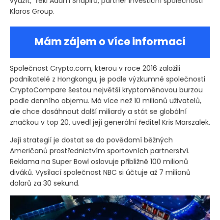
využít,“ řekl Adam Shapiro, partner investiční společnosti
Klaros Group.
Mám zájem o více informací
Společnost Crypto.com, kterou v roce 2016 založili
podnikatelé z Hongkongu, je podle výzkumné společnosti
CryptoCompare šestou největší kryptoměnovou burzou
podle denního objemu. Má více než 10 milionů uživatelů,
ale chce dosáhnout další miliardy a stát se globální
značkou v top 20, uvedl její generální ředitel Kris Marszalek.
Její strategií je dostat se do povědomí běžných
Američanů prostřednictvím sportovních partnerství.
Reklama na Super Bowl oslovuje přibližně 100 milionů
diváků. Vysílací společnost NBC si účtuje až 7 milionů
dolarů za 30 sekund.