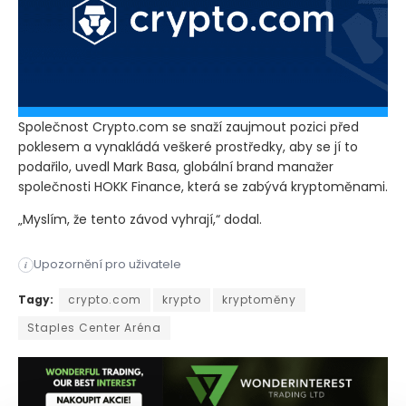
Společnost Crypto.com se snaží zaujmout pozici před
poklesem a vynakládá veškeré prostředky, aby se jí to
podařilo, uvedl Mark Basa, globální brand manažer
společnosti HOKK Finance, která se zabývá kryptoměnami.
„Myslím, že tento závod vyhrají,“ dodal.
Upozornění pro uživatele
i
Kryptospolečnosti sázejí na to, že jim sportovní reklama pom
Tagy:
crypto.com
krypto
kryptoměny
Staples Center Aréna