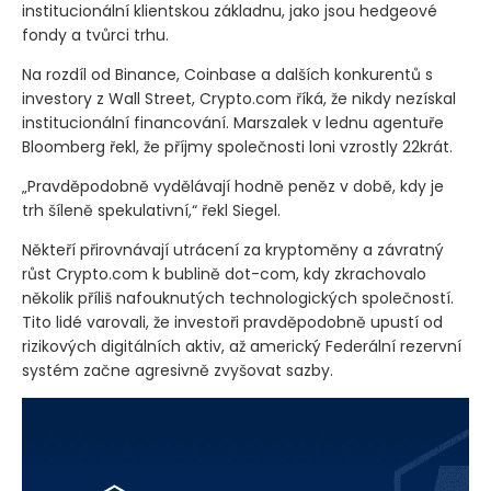
institucionální klientskou základnu, jako jsou hedgeové
fondy a tvůrci trhu.
Na rozdíl od Binance, Coinbase a dalších konkurentů s
investory z Wall Street, Crypto.com říká, že nikdy nezískal
institucionální financování. Marszalek v lednu agentuře
Bloomberg řekl, že příjmy společnosti loni vzrostly 22krát.
„Pravděpodobně vydělávají hodně peněz v době, kdy je
trh šíleně spekulativní,“ řekl Siegel.
Někteří přirovnávají utrácení za kryptoměny a závratný
růst Crypto.com k bublině dot-com, kdy zkrachovalo
několik příliš nafouknutých technologických společností.
Tito lidé varovali, že investoři pravděpodobně upustí od
rizikových digitálních aktiv, až americký Federální rezervní
systém začne agresivně zvyšovat sazby.