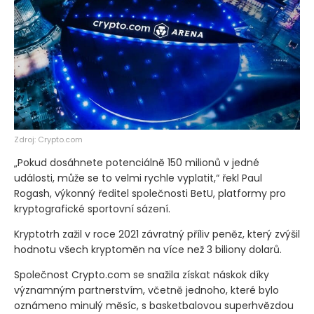
Zdroj: Crypto.com
„Pokud dosáhnete potenciálně 150 milionů v jedné
události, může se to velmi rychle vyplatit,“ řekl Paul
Rogash, výkonný ředitel společnosti BetU, platformy pro
kryptografické sportovní sázení.
Kryptotrh zažil v roce 2021 závratný příliv peněz, který zvýšil
hodnotu všech kryptoměn na více než 3 biliony dolarů.
Společnost Crypto.com se snažila získat náskok díky
významným partnerstvím, včetně jednoho, které bylo
oznámeno minulý měsíc, s basketbalovou superhvězdou