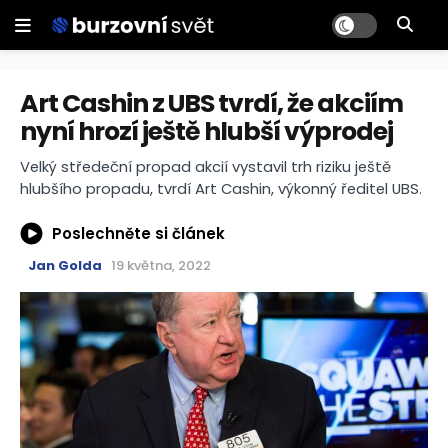
Art Cashin z UBS tvrdí, že akciím
nyní hrozí ještě hlubší výprodej
Velký středeční propad akcií vystavil trh riziku ještě
hlubšího propadu, tvrdí Art Cashin, výkonný ředitel UBS.
Poslechněte si článek
Jan Golda
19 května, 2022