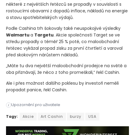
některé z největších řetězců se propadly v souvislosti s
rostoucími obavami z dopadů inflace, nákladů na energie
a stavu spotřebitelských výdajů.
Podle Cashina trh šokovaly také neuspokojivé výsledky
Walmartu
a
Targetu
. Akcie společnosti Target se ve
středu propadly o téměř 25 % poté, co maloobchodní
řetězec vykázal propad zisku za první čtvrtletí a varoval
před skokovým nárůstem nákladů.
„Máte tu dva největší maloobchodní prodejce na světě a
oba přiznávají, že něco z toho promeškali,“ řekl Cashin.
Ale i přes možnost dalšího poklesu by investoři neměli
propadat panice, řekl Cashin.
Upozornění pro uživatele
i
Velký středeční propad akcií vystavil trh riziku ještě hlubší
Tagy:
Akcie
Art Cashin
burzy
USA