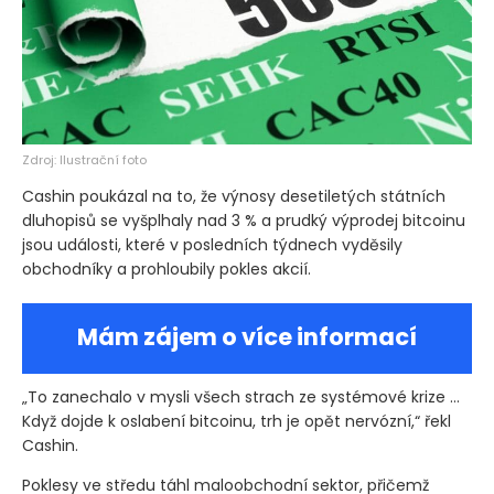
Zdroj: Ilustrační foto
Cashin poukázal na to, že výnosy desetiletých státních
dluhopisů se vyšplhaly nad 3 % a prudký výprodej bitcoinu
jsou události, které v posledních týdnech vyděsily
obchodníky a prohloubily pokles akcií.
Mám zájem o více informací
„To zanechalo v mysli všech strach ze systémové krize …
Když dojde k oslabení bitcoinu, trh je opět nervózní,“ řekl
Cashin.
Poklesy ve středu táhl maloobchodní sektor, přičemž