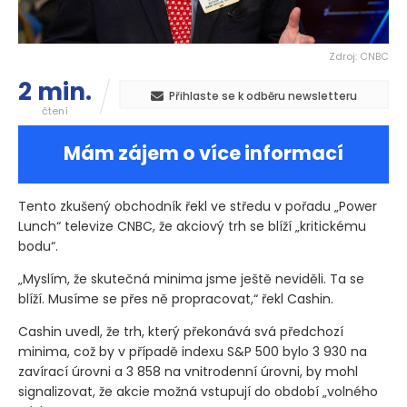
Zdroj: CNBC
2 min.
Přihlaste se k odběru newsletteru
čtení
Mám zájem o více informací
Tento zkušený obchodník řekl ve středu v pořadu „Power
Lunch“ televize CNBC, že akciový trh se blíží „kritickému
bodu“.
„Myslím, že skutečná minima jsme ještě neviděli. Ta se
blíží. Musíme se přes ně propracovat,“ řekl Cashin.
Cashin uvedl, že trh, který překonává svá předchozí
minima, což by v případě indexu S&P 500 bylo 3 930 na
zavírací úrovni a 3 858 na vnitrodenní úrovni, by mohl
signalizovat, že akcie možná vstupují do období „volného