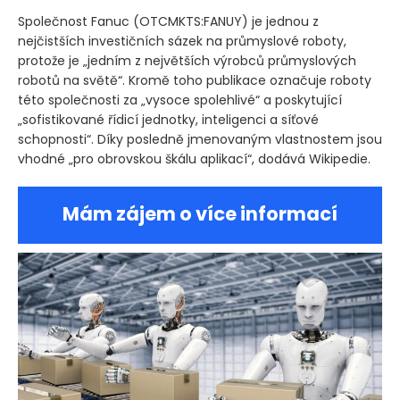
Společnost Fanuc
(OTCMKTS:FANUY)
je jednou z
nejčistších investičních sázek na průmyslové roboty,
protože je „jedním z největších výrobců průmyslových
robotů na světě“. Kromě toho publikace označuje roboty
této společnosti za „vysoce spolehlivé“ a poskytující
„sofistikované řídicí jednotky, inteligenci a síťové
schopnosti“. Díky posledně jmenovaným vlastnostem jsou
vhodné „pro obrovskou škálu aplikací“, dodává Wikipedie.
Mám zájem o více informací