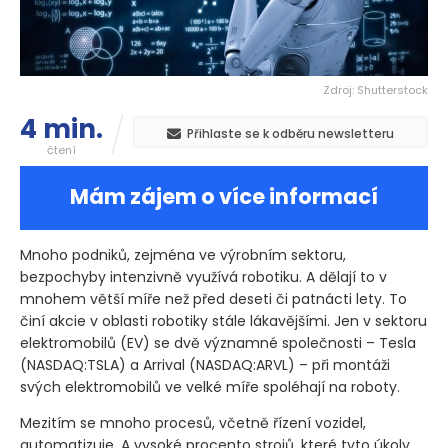
Zdroj: Shutterstock
4 min.
Přihlaste se k odběru newsletteru
čtení
Mám zájem o více informací
Mnoho podniků, zejména ve výrobním sektoru,
bezpochyby intenzivně využívá robotiku. A dělají to v
mnohem větší míře než před deseti či patnácti lety. To
činí akcie v oblasti robotiky stále lákavějšími. Jen v sektoru
elektromobilů
(EV)
se dvě významné společnosti – Tesla
(NASDAQ:TSLA)
a Arrival
(NASDAQ:ARVL)
– při montáži
svých elektromobilů ve velké míře spoléhají na roboty.
Mezitím se mnoho procesů, včetně řízení vozidel,
automatizuje. A vysoké procento strojů, které tyto úkoly