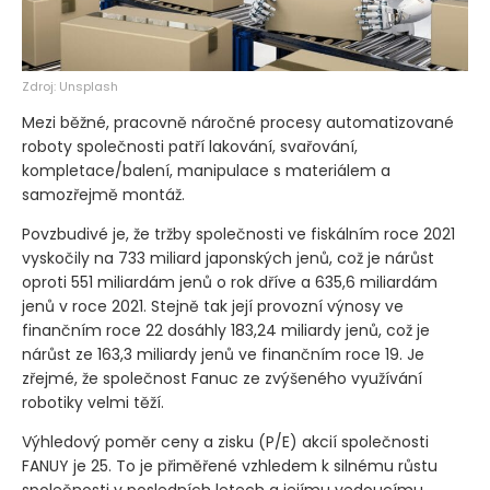
Zdroj: Unsplash
Mezi běžné, pracovně náročné procesy automatizované
roboty společnosti patří lakování, svařování,
kompletace/balení, manipulace s materiálem a
samozřejmě montáž.
Povzbudivé je, že tržby společnosti ve fiskálním roce 2021
vyskočily na 733 miliard japonských jenů, což je nárůst
oproti 551 miliardám jenů o rok dříve a 635,6 miliardám
jenů v roce 2021. Stejně tak její provozní výnosy ve
finančním roce 22 dosáhly 183,24 miliardy jenů, což je
nárůst ze 163,3 miliardy jenů ve finančním roce 19. Je
zřejmé, že společnost Fanuc ze zvýšeného využívání
robotiky velmi těží.
Výhledový poměr ceny a zisku
(P/E)
akcií společnosti
FANUY je 25. To je přiměřené vzhledem k silnému růstu
společnosti v posledních letech a jejímu vedoucímu