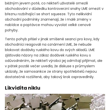
běžným jevem poté, co někteří uživatelé omezili
obchodování v důsledku kontroverzní snahy LME omezit v
březnu rozbíhající se short squeeze. Tyto nelikvidní
obchodní podmínky znamenají, že i malé změny v
nabídce a poptávce mohou vyvolat velké cenové
pohyby.
Tento pohyb přišel v jinak smíšené seanci pro kovy, kdy
obchodníci reagovali na oznámení LME, že nebude
blokovat dodávky ruského kovu do svých skladů. LME
zjišťovala názory na zákaz dodávek ruského kovu s
odůvodněním, že někteří výrobci jej odmítají přijímat, ale
v pátek pozdě večer uvedla, že diskuse s průmyslem
ukázaly, že samosankce ze strany spotřebitelů nejsou
dostatečně rozšířené, aby takový krok ospravedlnily.
Likvidita niklu