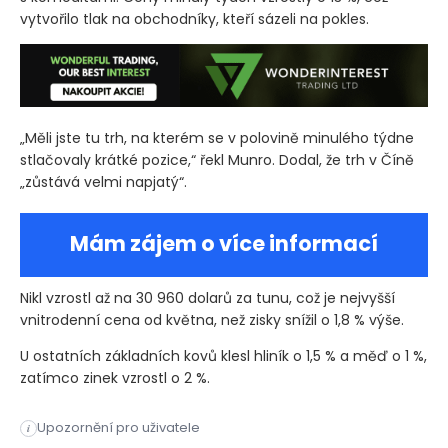
vytvořilo tlak na obchodníky, kteří sázeli na pokles.
„Měli jste tu trh, na kterém se v polovině minulého týdne
stlačovaly krátké pozice,“ řekl Munro. Dodal, že trh v Číně
„zůstává velmi napjatý“.
Mám zájem o více informací
Nikl vzrostl až na 30 960 dolarů za tunu, což je nejvyšší
vnitrodenní cena od května, než zisky snížil o 1,8 % výše.
U ostatních základních kovů klesl hliník o 1,5 % a měď o 1 %,
zatímco zinek vzrostl o 2 %.
Upozornění pro uživatele
i