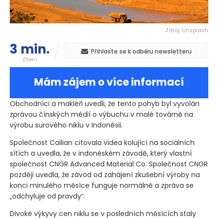
Zdroj: Unsplash
3 min.
Přihlaste se k odběru newsletteru
čtení
Mám zájem o více informací
Obchodníci a makléři uvedli, že tento pohyb byl vyvolán
zprávou čínských médií o výbuchu v malé továrně na
výrobu surového niklu v Indonésii.
Společnost Cailian citovala videa kolující na sociálních
sítích a uvedla, že v indonéském závodě, který vlastní
společnost CNGR Advanced Material Co. Společnost CNGR
později uvedla, že závod od zahájení zkušební výroby na
konci minulého měsíce funguje normálně a zpráva se
„odchyluje od pravdy“.
Divoké výkyvy cen niklu se v posledních měsících staly