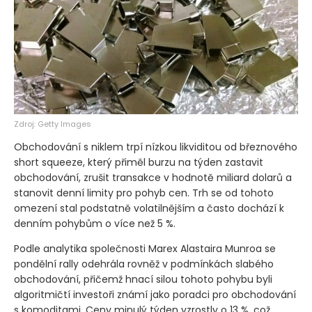
Zdroj: Getty Images
Obchodování s niklem trpí nízkou likviditou od březnového
short squeeze, který přiměl burzu na týden zastavit
obchodování, zrušit transakce v hodnotě miliard dolarů a
stanovit denní limity pro pohyb cen. Trh se od tohoto
omezení stal podstatně volatilnějším a často dochází k
denním pohybům o více než 5 %.
Podle analytika společnosti Marex Alastaira Munroa se
pondělní rally odehrála rovněž v podmínkách slabého
obchodování, přičemž hnací silou tohoto pohybu byli
algoritmičtí investoři známí jako poradci pro obchodování
s komoditami. Ceny minulý týden vzrostly o 13 %, což