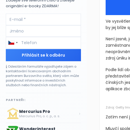
Zadejte své telefonní číslo a získejte
originální e-booky ZDARMA!
Ve vysvětle
by jej blíže 
Není jasné, 
zaměstnanců 
neoprávněně 
Přihlásit se k odběru
zdroj úniku 
Odesláním formuláře vyjadřujete zájem o
Podle lidí 
kontaktování licencovaným obchodním
představitel
partnerem Burzovního světa, který vám může
poskytnout informace o investičních
čínských jes
službách nebo finančních nástrojích.
aplikace zba
PARTNEŘI:
Zdroj: Getty I
Mercurius Pro
›
Mercurius Pro, o. c. p., a. s.
Zatím není 
Mluvčí spole
Wonderinterest