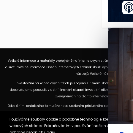
Veškeré informace a materiály zveřejněné na internetových stránkách Burzovního
a srozumitelné informace. Obsah internetových stránek slouží výhradně k informač
nástrojů. Veškeré názory, odhady, p
Investování na kapitálových trzích je spojeno s rizikem. Hodnota investic 
doporučujeme posoudit vlastní finanční situaci, investiční cíle a toleranci k r
zveřejněných na těchto internetových stránkách. D
Odesláním kontaktního formuláře nebo udělením příslušného souhlasu bere uživ
Podrobnosti o zpracování osobních údajů, využívání souborů cookies a obchodní
Používáme soubory cookie a podobné technologie, které jsou nezbyt
webových stránek. Pokračováním v používání našich webových strán
ochrany osobních údajů.