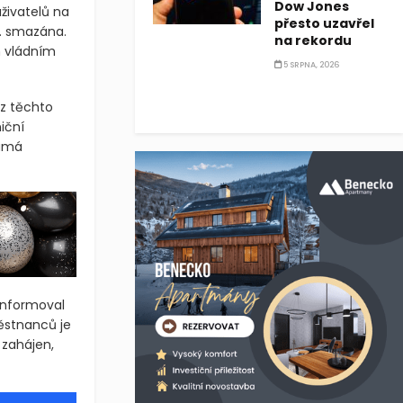
Dow Jones
živatelů na
přesto uzavřel
p. smazána.
na rekordu
m vládním
5 SRPNA, 2026
 z těchto
iční
oumá
informoval
ěstnanců je
 zahájen,