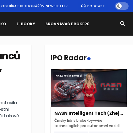
ODEBÍRAT BULLIONÁŘŮV NEWSLETTER
PODCAST
SKO
E-BOOKY
SROVNÁVAČ BROKERŮ
.
anců
IPO Radar
,
a
HKEX Main Board
astavila
ostní
NASN Intelligent Tech (Zhejiang)
či takové
Čínský lídr v brake-by-wire
technologiích pro autonomní vozidla
vstupuje na hongkongskou burzu 7.