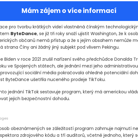
Mám zájem o více informací
ikace pro tvorbu krátkých videí vlastněná čínským technologick
átem
ByteDance
, se již tři roky snaží ujistit Washington, že k os
rických občanů nemá přístup a že s jejím obsahem nemůže m
á strana Číny ani žádný jiný subjekt pod vlivem Pekingu.
oe Biden v roce 2021 zrušil nařízení svého předchůdce Donalda 
oku ve Spojených státech, ale jednání mezi jeho administrativou
 provozující sociální média pokračovala ohledně potenciální doh
st ByteDance ušetřila nuceného prodeje TikToku.
hto jednání TikTok sestavuje program, který má americkou vládu u
vat jejich bezpečnostní dohodu.
mages
osob obeznámených se záležitostí program zahrnuje najmutí ne
spektora zdrojového kódu a tří auditorů, včetně jednoho, který 