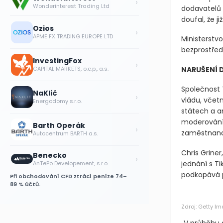
›
Wonderinterest Trading Ltd
dodavatelů 
doufal, že 
Ozios
›
APME FX TRADING EUROPE LTD
Ministerstvo
bezprostřed
InvestingFox
›
NARUŠENÍ 
CAPITAL MARKETS, o.c.p., a.s.
Společnost T
NaKlíč
›
vládu, včet
Energodomy s.r.o.
státech a a
moderování 
Barth Operák
›
zaměstnanců
Autocentrum BARTH a.s.
Chris Griner
Benecko
›
jednání s Ti
AnTePo Developement, s.r.o.
podkopává p
Při obchodování CFD ztrácí peníze 74–
89 % účtů.
Zdroj: Getty I