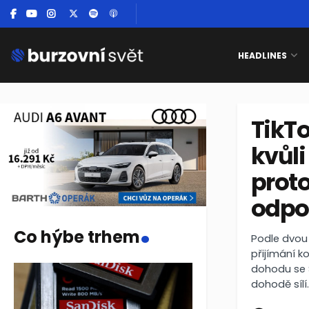
HEADLINES
TikT
kvůli
proto
odpo
.
Co hýbe trhem
Podle dvou
přijímání k
dohodu se 
dohodě sílí.