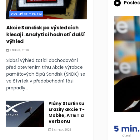
Poslec
CO HÝBE TRHEM
Akcie Sandisk po výsledcích
klesají. Analytici hodnotí další
výhled
7 SRPNA, 2026
Slabší výhled zatížil obchodování
před otevřením trhu Akcie výrobce
paměťových čipů Sandisk (SNDK) se
ve čtvrtek v předobchodní fázi
propadly...
Plány Starlinku
srazily akcie T-
Mobile, AT&T a
Verizonu
5 min.
6 SRPNA, 2026
čtení