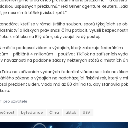
desetiletí jsme před CFIUS provedli mnoho přezkumů – a důvěra 
 složkou úspěšných přezkumů,“ řekl Griner agentuře Reuters. „Jak
, je nesmírně těžké ji získat zpět.“
onodárci, kteří se v rámci širšího souboru sporů týkajících se o
astnictví a lidských práv snaží Čínu potlačit, využili bezpečnost
oku k nátlaku na Bílý dům, aby zaujal tvrdý postoj.
ý měsíc podepsal zákon o výdajích, který zakazuje federálním
m – přibližně 4 milionům – používat TikTok na zařízeních vyd
o v návaznosti na podobné zákazy některých států a místních úř
ikToku na zařízeních vydaných federální vládou se stalo nezák
áhlého zákona o výdajích na nadcházející fiskální rok, který v 
sal prezident Biden. Vláda má až 60 dní na to, aby stanovila pok
kazu.
í pro uživatele
osob obeznámených s touto záležitostí společnost TikTok zastavil
pečnost
bytedance
Čína
tiktok
USA