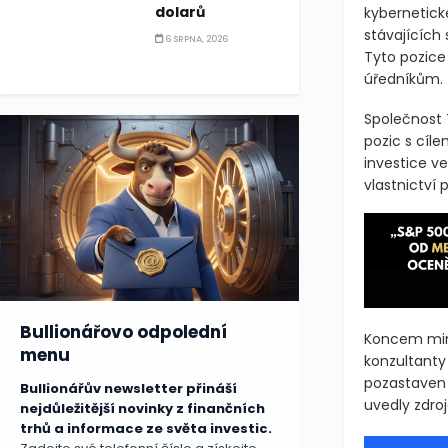
dolarů
kybernetické
stávajících
6 SRPNA, 2026
Tyto pozice
úředníkům.
Společnost 
pozic s cíle
investice v
vlastnictví 
Bullionářovo odpolední
Koncem minu
menu
konzultanty
pozastaven 
Bullionářův newsletter přináší
uvedly zdroj
nejdůležitější novinky z finančních
trhů a informace ze světa investic.