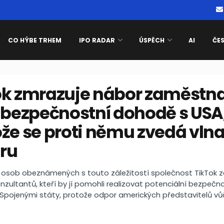
CO HÝBE TRHEM
IPO RADAR
ÚSPĚCH
AI
ČE
ok zmrazuje nábor zaměstn
 bezpečnostní dohodě s USA
že se proti němu zvedá vln
ru
 osob obeznámených s touto záležitostí společnost TikTok z
onzultantů, kteří by jí pomohli realizovat potenciální bezpečn
Spojenými státy, protože odpor amerických představitelů vů