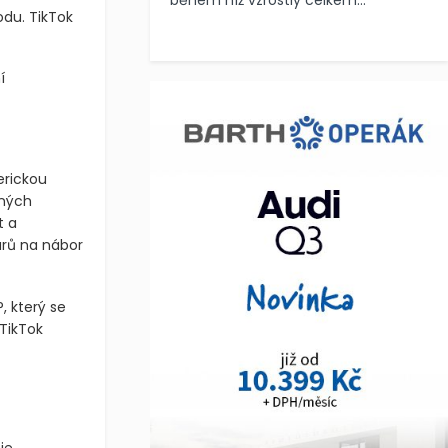
během níž vzrostly celkem...
du. TikTok
í
erickou
ených
t a
arů na nábor
, který se
 TikTok