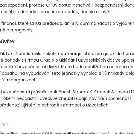
zabezpečení, protože CFIUS dosud neschválil bezpečnostní doho
již dosáhne dohody s americkou vládou, dodala mluvčí.
 financí, které CFIUS předsedá, ani Bílý dům na žádost o vyjádřen
ně nereagovaly.
DŮVĚRY
ikTok již představila několik opatření, jejichž cílem je uklidnit am
ně dohody s firmou Oracle o ukládání uživatelských dat ve Spoj
merické bezpečnostní divize, která bude dohlížet na ochranu da
obsahu. Na vybudování této jednotky vynaložila 1,5 miliardy dol
 a reorganizaci.
, bezpečnostní právník společnosti Stroock & Stroock & Lavan LLP
kTokem neúčastní, uvedl, že zneužití údajů novinářů společností
ředchozí ujištění o ochraně informací o uživatelích.
mages