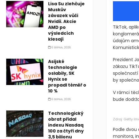
Lisa Su zlehčuje
Muskův
závazek vůči
Nvidii. Akcie
TikTok, apl
AMD po
výsledcích
konglomer
klesají
údajům ame
Komunistick
6 SRPNA, 2026
Prezident J
Asijské
zákazu TikT
technologie
oslabily, SK
společností
Hynix se
by společno
propadl téměř o
10 %
V rámci těc
bude dodržo
6 SRPNA, 2026
Technologický
obrat přidal
Zdroj: Getty I
indexu Nasdaq
Podle dvou 
100 za čtyři dny
monitora, in
3,5 bilionu