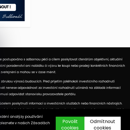
je postupováno s odbornou péčí a cílem poskytovat čtenářům objektivní, aktuální
ční poradenství ani nabídku či výzvu ke koupi nebo prodeji konkrétních finančních
 zveřejnění a mohou se v čase měnit.
 zárukou výnosů budoucích. Před přijetím jakéhokoli investičního rozhodnutí
ní Svět nenese odpovědnost za investiční rozhodnutí učiněná na základě informací
nemusí odpovídat stanovisku provozovatele portálu.
elem poskytnutí informací o investičních službách nebo finančních nástrojích.
ových stránkách. U jednotlivých článků mohou být uvedeny informace o použitých
vádění analýzy používání
Povolit
Odmítnout
aleznete v našich
Zásadách
cookies
cookies