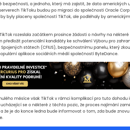
 bezpečnosti, a jednoho, který má zajistit, že data amerických u
 serverech TikToku budou po migraci do společnosti Oracle Cor
 by byly placeny společností TikTok, ale podléhaly by americký
TikTok rozeslala začátkem prosince žádosti o návrhy na některé
m předložit potenciální kandidáty ke schválení Výboru pro zahran
e Spojených státech
(CFIUS)
, bezpečnostnímu panelu, který zk
populární aplikace sociálních médií společností ByteDance.
lého měsíce však TikTok v rámci komplikací pro tuto dohodu 
 ucházející se o některé z těchto pozic, že proces najímání zam
a že je do konce ledna bude informovat o tom, zda bude znovu
e.