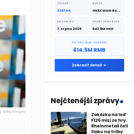
srpna 2026 s podporou CATL a
TICKER
BURZA
Hillhouse Investment.
2261.HK
HKEX Main Board
DATUM IPO
HRUBÝ VÝNOS IPO
7. srpna 2026
643.9M HKD
POTENCIÁLNÍ OCENĚNÍ
614.5M RMB
Zobrazit detail
.
Nejčtenější zprávy
j: Getty Images
Zakázka na loď
F126 mizí ze hry.
Rheinmetall čelí
tlaku na tržby