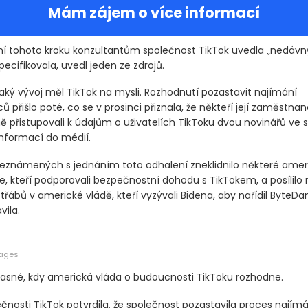
Mám zájem o více informací
ní tohoto kroku konzultantům společnost TikTok uvedla „nedávný 
specifikovala, uvedl jeden ze zdrojů.
jaký vývoj měl TikTok na mysli. Rozhodnutí pozastavit najímání
přišlo poté, co se v prosinci přiznala, že někteří její zaměstnan
přistupovali k údajům o uživatelích TikToku dvou novinářů ve sn
informací do médií.
obeznámených s jednáním toto odhalení zneklidnilo některé amer
e, kteří podporovali bezpečnostní dohodu s TikTokem, a posílilo 
třábů v americké vládě, kteří vyzývali Bidena, aby nařídil ByteDa
vila.
mages
jasné, kdy americká vláda o budoucnosti TikToku rozhodne.
čnosti TikTok potvrdila, že společnost pozastavila proces najím