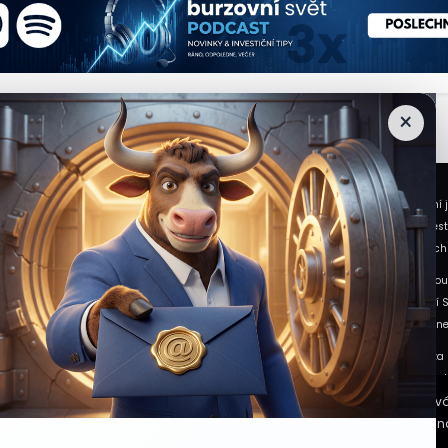
×
 Světa vycházejí z veřejně dostupných a důvěryhodných zdrojů. Při jejich zpracování 
ním a vzdělávacím účelům. Nepředstavuje individuální investiční doporučení, investi
rognózy nebo očekávání uvedené v článcích vyjadřují informace dostupné v době jejich
může růst i klesat a návratnost investované částky není zaručena. Minulé výnosy nejsou
iziku, případně využít služeb licencovaného poskytovatele investičních služeb. Burzov
iskusní příspěvky a komentáře zveřejněné uživateli vyjadřují názory jejich autorů a 
atel na vědomí, že může být kontaktován obchodním partnerem Burzovního Světa za úč
ch partnerech jsou uvedeny v příslušných dokumentech dostupných na těchto internet
né pro provoz webových stránek. Další soubory cookie se používají k pro
zdrojích, datu původní analýzy nebo datu, ke kterému se vztahují uvedené tržní údaje.
ek vyjadřujete souhlas s používáním souborů cookie. Další informace n