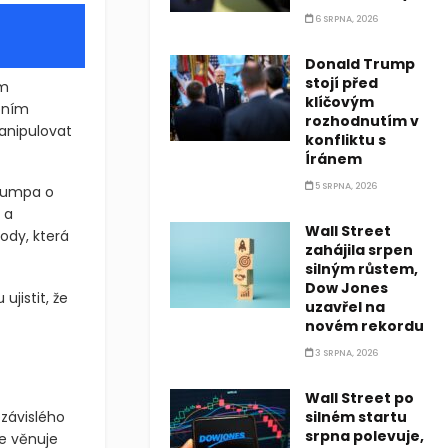
6 SRPNA, 2026
Donald Trump
stojí před
ým
klíčovým
obním
rozhodnutím v
anipulovat
konfliktu s
Íránem
5 SRPNA, 2026
Trumpa o
 a
Wall Street
ody, která
zahájila srpen
silným růstem,
Dow Jones
jistit, že
uzavřel na
novém rekordu
3 SRPNA, 2026
Wall Street po
závislého
silném startu
srpna polevuje,
se věnuje