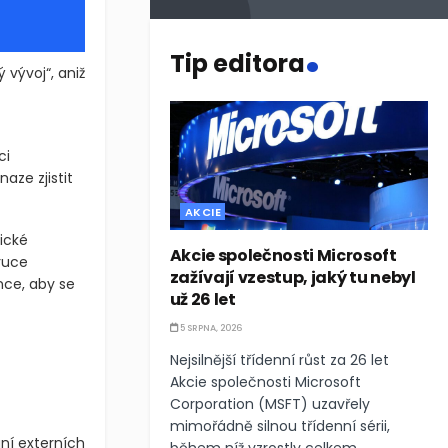
.
Tip editora
vývoj“, aniž
ci
aze zjistit
AKCIE
ické
Akcie společnosti Microsoft
ruce
zažívají vzestup, jaký tu nebyl
nce, aby se
už 26 let
5 SRPNA, 2026
Nejsilnější třídenní růst za 26 let
Akcie společnosti Microsoft
Corporation (MSFT) uzavřely
mimořádně silnou třídenní sérii,
ání externích