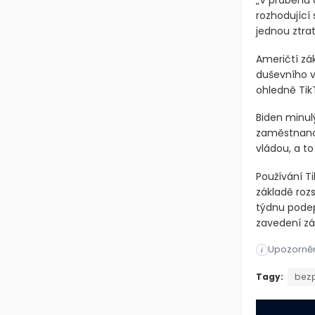
„V průběhu 
rozhodující
jednou ztratí
Američtí zák
duševního vl
ohledně TikT
Biden minul
zaměstnanců
vládou, a t
Používání T
základě rozs
týdnu podep
zavedení zá
Upozorněn
i
Podle dvou 
Tagy:
bez