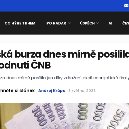
CO HÝBE TRHEM
IPO RADAR
ÚSPĚCH
AI
ČE
ká burza dnes mírně posílil
odnutí ČNB
za dnes mírně posílila jen díky zdražení akcií energetické firm
hněte si článek
Andrej Krúpa
3 května, 2023