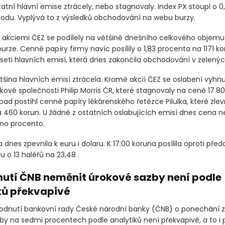
atní hlavní emise ztrácely, nebo stagnovaly. Index PX stoupl o 0
bodu. Vyplývá to z výsledků obchodování na webu burzy.
 akciemi ČEZ se podílely na většině dnešního celkového objem
urze. Cenné papíry firmy navíc posílily o 1,83 procenta na 1171 kor
seti hlavních emisí, která dnes zakončila obchodování v zelenýc
tšina hlavních emisí ztrácela. Kromě akcií ČEZ se oslabení vyhn
ové společnosti Philip Morris ČR, které stagnovaly na ceně 17.80
pad postihl cenné papíry lékárenského řetězce Pilulka, které zlevn
 460 korun. U žádné z ostatních oslabujících emisí dnes cena ne
dno procento.
nes zpevnila k euru i dolaru. K 17:00 koruna posílila oproti př
u o 13 haléřů na 23,48 .
utí ČNB neměnit úrokové sazby není podle
ků překvapivé
odnutí bankovní rady České národní banky
(ČNB)
o ponechání z
by na sedmi procentech podle analytiků není překvapivé, a to i 