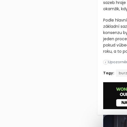
sazeb hraje 
okamžik, kdy
Podle hlavn
základní sa
konsenzu by
jeden proce
pokud vůbec
roku, a to p
Upozorněn
i
Pražská bur
Tagy:
bur