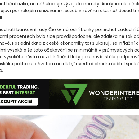
nflační rizika, na něž ukazuje vývoj ekonomiky. Analytici ale oček
projeví pomalejším snižováním sazeb v závěru roku, než dosud tr
l.
hodnutí bankovní rady České národní banky ponechat základní 
dmi procentech bylo sice pravděpodobné, ale zdaleka ne tak 
nové. Poslední data z české ekonomiky totiž ukazují, že inflační
elmi vysoká a že tato očekávání se minimálně v průmyslových o
do vysokého růstu mezd. Inflační tlaky jsou navíc stále podporov
skální politikou a životem na dluh,“ uvedl obchodní ředitel spole
a.