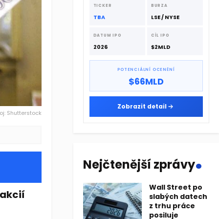
dodavatelskému řetězci.
TICKER
BURZA
TBA
LSE / NYSE
DATUM IPO
CÍL IPO
2026
$2MLD
POTENCIÁLNÍ OCENĚNÍ
$66MLD
Zobrazit detail
oj: Shutterstock
.
Nejčtenější zprávy
Wall Street po
akcií
slabých datech
z trhu práce
posiluje