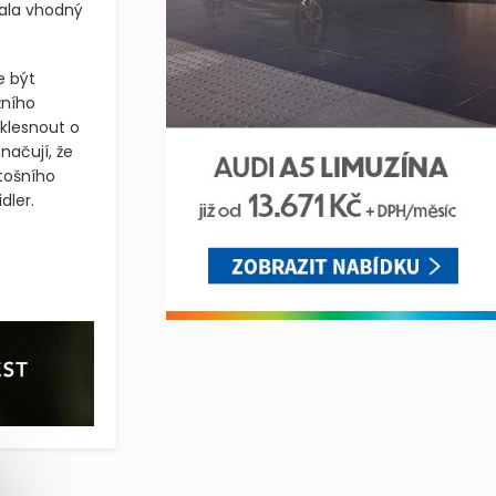
kala vhodný
e být
žního
klesnout o
načují, že
tošního
dler.
 dnes mírně posílila jen díky zdražení akcií energetické firmy 