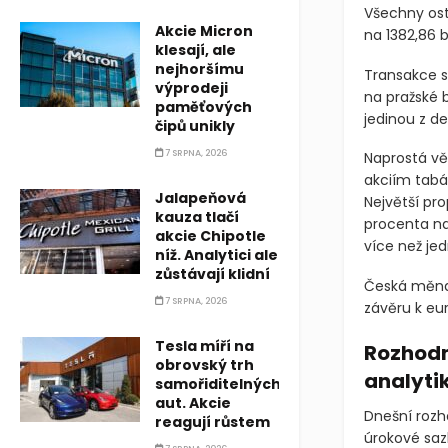
Všechny ost
Akcie Micron
na 1382,86 
klesají, ale
nejhoršímu
Transakce s
výprodeji
na pražské b
paměťových
jedinou z de
čipů unikly
7 SRPNA, 2026
Naprostá vě
akciím tabák
Jalapeňová
Největší pro
kauza tlačí
procenta na
akcie Chipotle
více než je
níž. Analytici ale
zůstávají klidní
Česká měna d
7 SRPNA, 2026
závěru k eur
Tesla míří na
Rozhodn
obrovský trh
analyti
samořiditelných
aut. Akcie
Dnešní rozh
reagují růstem
úrokové saz