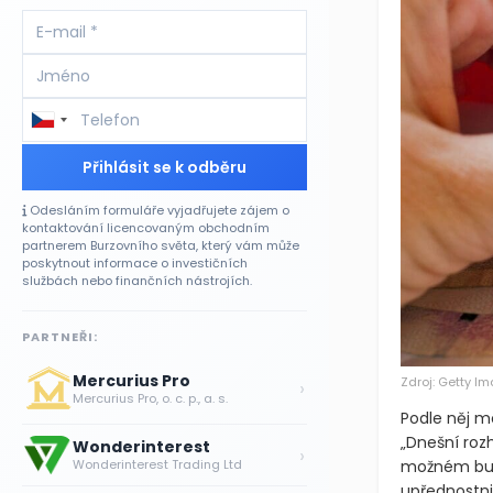
Přihlásit se k odběru
Odesláním formuláře vyjadřujete zájem o
kontaktování licencovaným obchodním
partnerem Burzovního světa, který vám může
poskytnout informace o investičních
službách nebo finančních nástrojích.
PARTNEŘI:
Mercurius Pro
Zdroj: Getty I
›
Mercurius Pro, o. c. p., a. s.
Podle něj m
„Dnešní roz
Wonderinterest
›
možném budo
Wonderinterest Trading Ltd
upřednostni