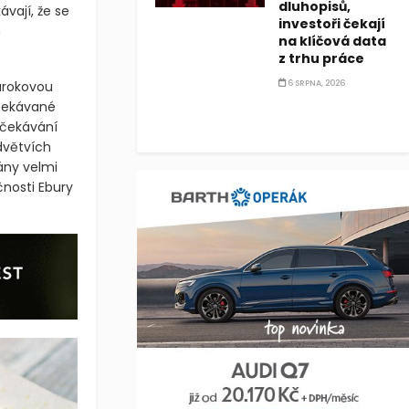
dluhopisů,
ávají, že se
investoři čekají
h
na klíčová data
z trhu práce
úrokovou
6 SRPNA, 2026
očekávané
 očekávání
dvětvích
ány velmi
čnosti Ebury