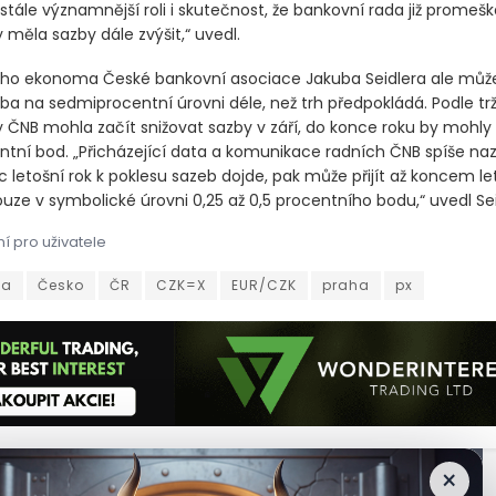
stále významnější roli i skutečnost, že bankovní rada již promeš
 měla sazby dále zvýšit,“ uvedl.
ího ekonoma České bankovní asociace Jakuba Seidlera ale můž
zba na sedmiprocentní úrovni déle, než trh předpokládá. Podle tr
 ČNB mohla začít snižovat sazby v září, do konce roku by mohly 
ntní bod. „Přicházející data a komunikace radních ČNB spíše naz
 letošní rok k poklesu sazeb dojde, pak může přijít až koncem le
ouze v symbolické úrovni 0,25 až 0,5 procentního bodu,“ uvedl Sei
í pro uživatele
za dnes mírně posílila jen díky zdražení akcií ČEZ Pražská burza
za
Česko
ČR
CZK=X
EUR/CZK
praha
px
×