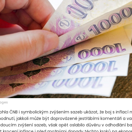
mages
ohla ČNB i symbolickým zvýšením sazeb ukázat, že boj s inflací m
hodnutí, jakkoli může být doprovázené jestřábími komentáři a v
ucím zvýšení sazeb, však opět oslabilo důvěru v odhodlání ba
t krocení inflace i před možnými dopady těchto kroků na ekono