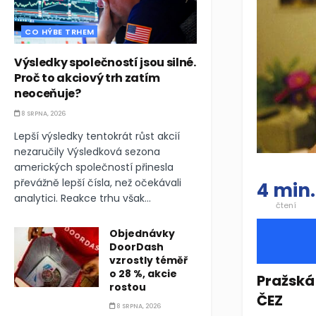
CO HÝBE TRHEM
Výsledky společností jsou silné.
Proč to akciový trh zatím
neoceňuje?
8 SRPNA, 2026
Lepší výsledky tentokrát růst akcií
nezaručily Výsledková sezona
amerických společností přinesla
převážně lepší čísla, než očekávali
4 min.
analytici. Reakce trhu však...
čtení
Objednávky
DoorDash
vzrostly téměř
o 28 %, akcie
Pražská 
rostou
ČEZ
8 SRPNA, 2026