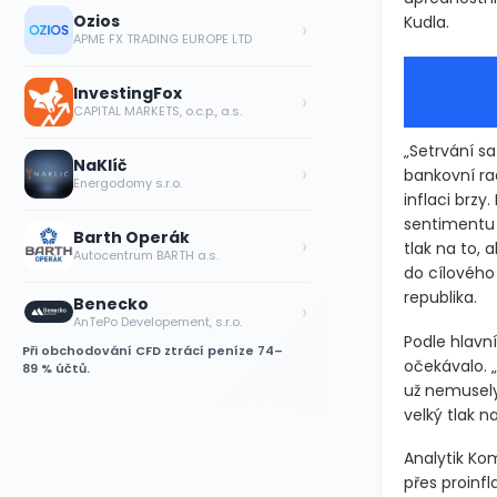
Ozios
Kudla.
›
APME FX TRADING EUROPE LTD
InvestingFox
›
CAPITAL MARKETS, o.c.p., a.s.
„Setrvání s
NaKlíč
›
bankovní rad
Energodomy s.r.o.
inflaci brzy
sentimentu 
Barth Operák
›
tlak na to, 
Autocentrum BARTH a.s.
do cílového
republika.
Benecko
›
AnTePo Developement, s.r.o.
Podle hlavn
Při obchodování CFD ztrácí peníze 74–
očekávalo. „
89 % účtů.
už nemusely
velký tlak 
Analytik Kom
přes proinf