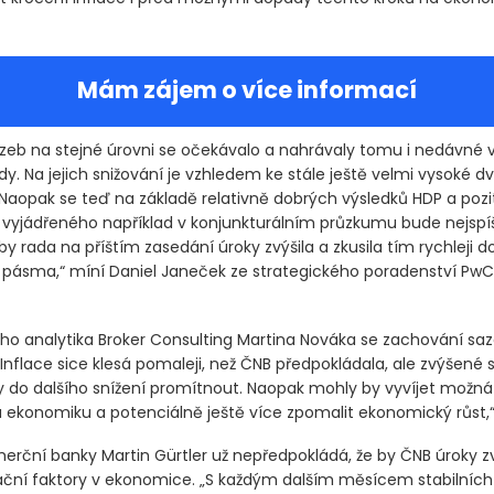
Mám zájem o více informací
azeb na stejné úrovni se očekávalo a nahrávaly tomu i nedávné 
y. Na jejich snižování je vzhledem ke stále ještě velmi vysoké d
. Naopak se teď na základě relativně dobrých výsledků HDP a pozi
vyjádřeného například v konjunkturálním průzkumu bude nejspí
aby rada na příštím zasedání úroky zvýšila a zkusila tím rychleji do
 pásma,“ míní Daniel Janeček ze strategického poradenství Pw
ího analytika Broker Consulting Martina Nováka se zachování sa
Inflace sice klesá pomaleji, než ČNB předpokládala, ale zvýšené 
 do dalšího snížení promítnout. Naopak mohly by vyvíjet možn
na ekonomiku a potenciálně ještě více zpomalit ekonomický růst,“
erční banky Martin Gürtler už nepředpokládá, že by ČNB úroky zvýš
lační faktory v ekonomice. „S každým dalším měsícem stabilníc