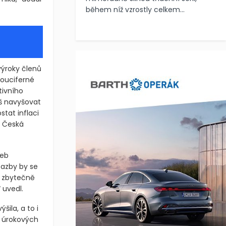
během níž vzrostly celkem...
výroky členů
vouciferné
tivního
š navyšovat
stat inflaci
C Česká
zeb
sazby by se
á zbytečně
 uvedl.
ila, a to i
h úrokových