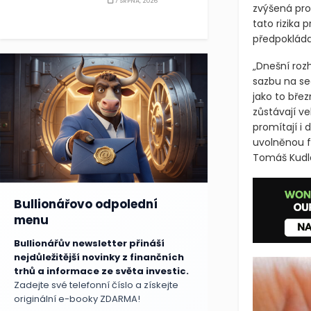
7 SRPNA, 2026
zvýšená proi
tato rizika 
předpokláda
„Dnešní roz
sazbu na se
jako to břez
zůstávají v
promítají i 
uvolněnou fi
Tomáš Kudl
Bullionářovo odpolední
menu
Bullionářův newsletter přináší
nejdůležitější novinky z finančních
trhů a informace ze světa investic.
Zadejte své telefonní číslo a získejte
originální e-booky ZDARMA!