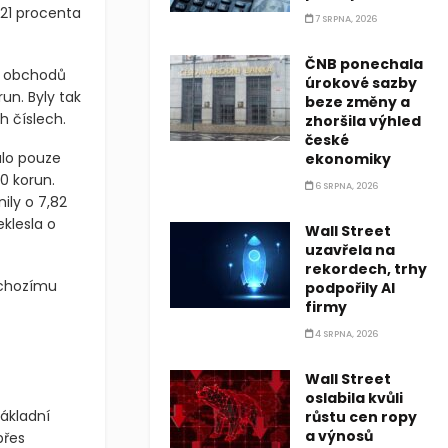
,21 procenta
7 SRPNA, 2026
ČNB ponechala
u obchodů
úrokové sazby
un. Byly tak
beze změny a
h číslech.
zhoršila výhled
české
ulo pouze
ekonomiky
0 korun.
6 SRPNA, 2026
ily o 7,82
klesla o
Wall Street
uzavřela na
rekordech, trhy
edchozímu
podpořily AI
firmy
4 SRPNA, 2026
Wall Street
oslabila kvůli
ákladní
růstu cen ropy
a výnosů
přes