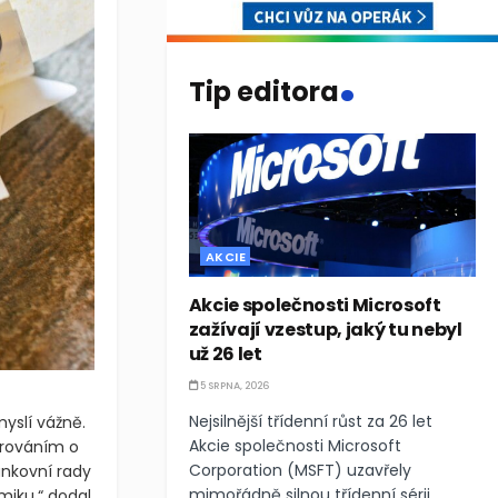
.
Tip editora
AKCIE
Akcie společnosti Microsoft
zažívají vzestup, jaký tu nebyl
už 26 let
5 SRPNA, 2026
Nejsilnější třídenní růst za 26 let
yslí vážně.
Akcie společnosti Microsoft
arováním o
Corporation (MSFT) uzavřely
nkovní rady
mimořádně silnou třídenní sérii,
miku,“ dodal