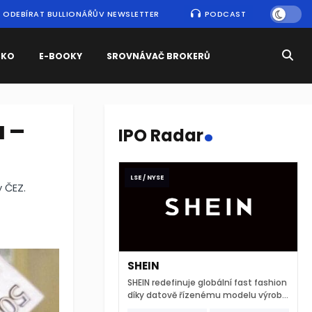
ODEBÍRAT BULLIONÁŘŮV NEWSLETTER
PODCAST
SKO
E-BOOKY
SROVNÁVAČ BROKERŮ
.
a –
IPO Radar
LSE / NYSE
y ČEZ.
SHEIN
SHEIN redefinuje globální fast fashion
díky datově řízenému modelu výroby
a extrémně rychlému