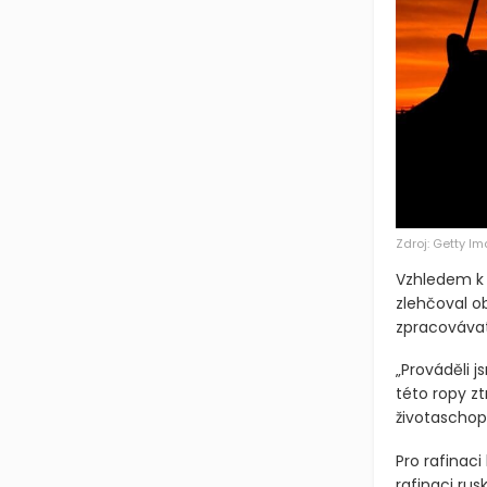
Zdroj: Getty I
Vzhledem k 
zlehčoval o
zpracovávat
„Prováděli 
této ropy zt
životaschop
Pro rafinaci
rafinaci rus