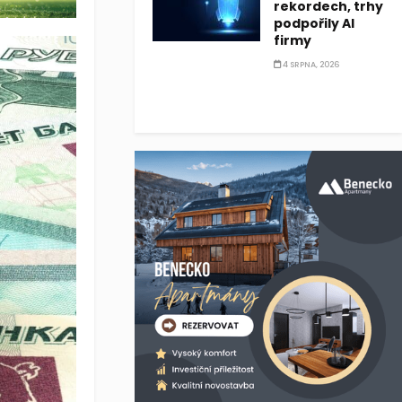
rekordech, trhy
podpořily AI
firmy
4 SRPNA, 2026