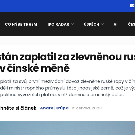
CO HÝBE TRHEM
IPO RADAR
ÚSPĚCH
AI
ČE
tán zaplatil za zlevněnou r
 v čínské měně
platil za svůj první mezivládní dovoz zlevněné ruské ropy v č
dělí ministr ropného průmyslu této jihoasijské země, což je 
í politice vývozních plateb, v níž dominuje americký dolar.
hněte si článek
Andrej Krúpa
15 června, 2023