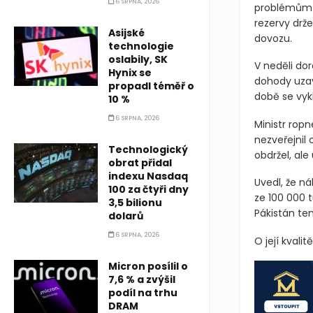
6 SRPNA, 2026
problémům s
rezervy drž
Asijské
dovozu.
technologie
oslabily, SK
V neděli dor
Hynix se
dohody uza
propadl téměř o
době se vykl
10 %
6 SRPNA, 2026
Ministr rop
nezveřejnil
Technologický
obdržel, ale
obrat přidal
indexu Nasdaq
Uvedl, že n
100 za čtyři dny
ze 100 000 t
3,5 bilionu
Pákistán ten
dolarů
6 SRPNA, 2026
O její kvalit
Micron posílil o
7,6 % a zvýšil
podíl na trhu
DRAM