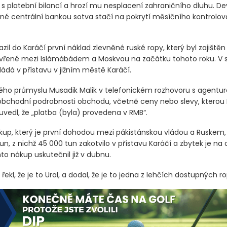
 platební bilancí a hrozí mu nesplacení zahraničního dluhu. De
ené centrální bankou sotva stačí na pokrytí měsíčního kontrolo
azil do Karáčí první náklad zlevněné ruské ropy, který byl zajištěn
vřené mezi Islámábádem a Moskvou na začátku tohoto roku. V
ádá v přístavu v jižním městě Karáčí.
ného průmyslu Musadik Malik v telefonickém rozhovoru s agentur
 obchodní podrobnosti obchodu, včetně ceny nebo slevy, kterou 
 uvedl, že „platba
(byla)
provedena v RMB“.
ákup, který je první dohodou mezi pákistánskou vládou a Ruskem,
un, z nichž 45 000 tun zakotvilo v přístavu Karáčí a zbytek je na 
to nákup uskutečnil již v dubnu.
ě řekl, že je to Ural, a dodal, že je to jedna z lehčích dostupných ro