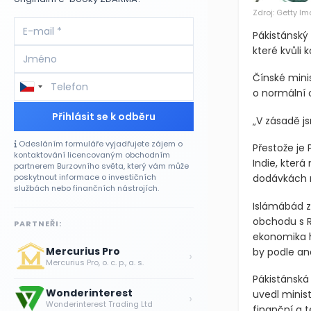
Zdroj: Getty I
Pákistánský
které kvůli 
Čínské mini
o normální 
Přihlásit se k odběru
„V zásadě j
Odesláním formuláře vyjadřujete zájem o
Přestože je
kontaktování licencovaným obchodním
Indie, která
partnerem Burzovního světa, který vám může
dodávkách r
poskytnout informace o investičních
službách nebo finančních nástrojích.
Islámábád z
obchodu s R
PARTNEŘI:
ekonomika h
Mercurius Pro
by podle an
›
Mercurius Pro, o. c. p., a. s.
Pákistánská
Wonderinterest
uvedl minist
›
Wonderinterest Trading Ltd
finanční a t