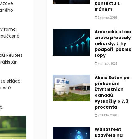
vizové
konfliktu s
Íránem
vaného
5 SRPNA, 2026
 v rámci
Americké akcie
 současné
znovu přepsaly
rekordy, trhy
podpořil pokles
ou Reuters
ropy
Pákistán
4 SRPNA, 2026
Akcie Eaton po
 se skládá
překonání
cestě.
čtvrtletních
odhadů
vyskočily o 7,3
p.
procenta
2 SRPNA, 2026
Wall Street
uzavřela na