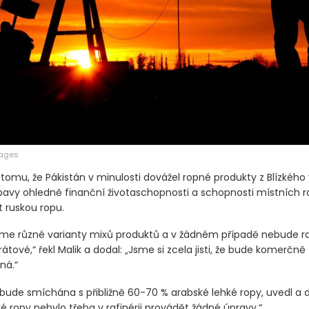
mages
tomu, že Pákistán v minulosti dovážel ropné produkty z Blízkého
bavy ohledně finanční životaschopnosti a schopnosti místních ra
 ruskou ropu.
jsme různé varianty mixů produktů a v žádném případě nebude r
rátové,“ řekl Malik a dodal: „Jsme si zcela jisti, že bude komerčně
ná.“
 bude smíchána s přibližně 60-70 % arabské lehké ropy, uvedl a d
ké ropy nebylo třeba v rafinérii provádět žádné úpravy.“