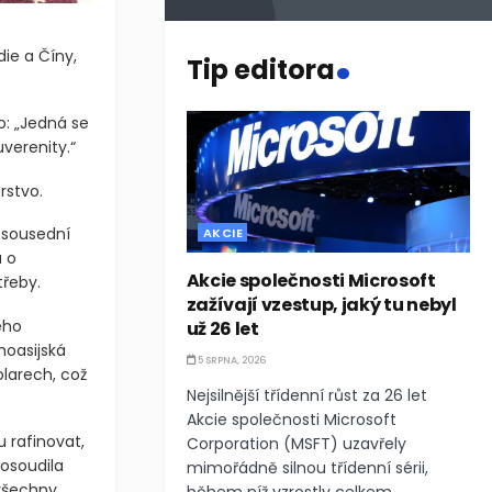
.
ie a Číny,
Tip editora
o: „Jedná se
verenity.“
rstvo.
 sousední
AKCIE
a o
Akcie společnosti Microsoft
třeby.
zažívají vzestup, jaký tu nebyl
ého
už 26 let
hoasijská
5 SRPNA, 2026
larech, což
Nejsilnější třídenní růst za 26 let
Akcie společnosti Microsoft
 rafinovat,
Corporation (MSFT) uzavřely
posoudila
mimořádně silnou třídenní sérii,
 všechny