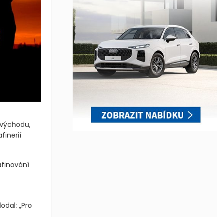
 východu,
finerií
afinování
odal: „Pro