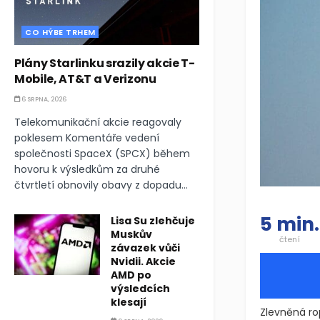
CO HÝBE TRHEM
Plány Starlinku srazily akcie T-
Mobile, AT&T a Verizonu
6 SRPNA, 2026
Telekomunikační akcie reagovaly
poklesem Komentáře vedení
společnosti SpaceX (SPCX) během
hovoru k výsledkům za druhé
čtvrtletí obnovily obavy z dopadu...
5 min.
Lisa Su zlehčuje
Muskův
čtení
závazek vůči
Nvidii. Akcie
AMD po
výsledcích
klesají
Zlevněná ro