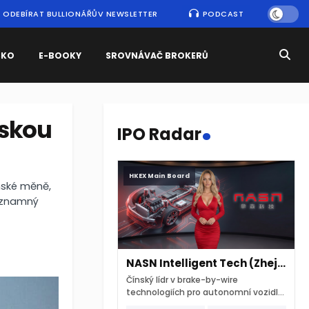
ODEBÍRAT BULLIONÁŘŮV NEWSLETTER
PODCAST
SKO
E-BOOKY
SROVNÁVAČ BROKERŮ
.
uskou
IPO Radar
HKEX Main Board
ínské měně,
významný
NASN Intelligent Tech (Zhejiang)
Čínský lídr v brake-by-wire
technologiích pro autonomní vozidla
vstupuje na hongkongskou burzu 7.