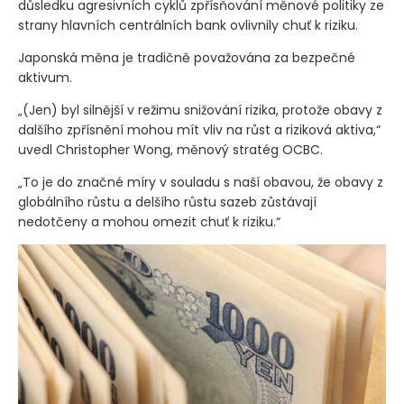
důsledku agresivních cyklů zpřísňování měnové politiky ze
strany hlavních centrálních bank ovlivnily chuť k riziku.
Japonská měna je tradičně považována za bezpečné
aktivum.
„
(Jen)
byl silnější v režimu snižování rizika, protože obavy z
dalšího zpřísnění mohou mít vliv na růst a riziková aktiva,“
uvedl Christopher Wong, měnový stratég OCBC.
„To je do značné míry v souladu s naší obavou, že obavy z
globálního růstu a delšího růstu sazeb zůstávají
nedotčeny a mohou omezit chuť k riziku.“