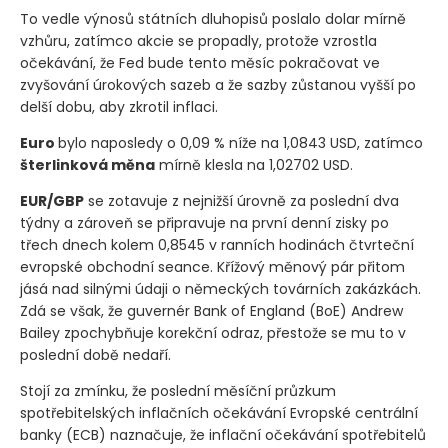
To vedle výnosů státních dluhopisů poslalo dolar mírně
vzhůru, zatímco akcie se propadly, protože vzrostla
očekávání, že Fed bude tento měsíc pokračovat ve
zvyšování úrokových sazeb a že sazby zůstanou vyšší po
delší dobu, aby zkrotil inflaci.
Euro
bylo naposledy o 0,09 % níže na 1,0843 USD, zatímco
šterlinková měna
mírně klesla na 1,02702 USD.
EUR/GBP
se zotavuje z nejnižší úrovně za poslední dva
týdny a zároveň se připravuje na první denní zisky po
třech dnech kolem 0,8545 v ranních hodinách čtvrteční
evropské obchodní seance. Křížový měnový pár přitom
jásá nad silnými údaji o německých továrních zakázkách.
Zdá se však, že guvernér Bank of England
(BoE)
Andrew
Bailey zpochybňuje korekční odraz, přestože se mu to v
poslední době nedaří.
Stojí za zmínku, že poslední měsíční průzkum
spotřebitelských inflačních očekávání Evropské centrální
banky
(ECB)
naznačuje, že inflační očekávání spotřebitelů