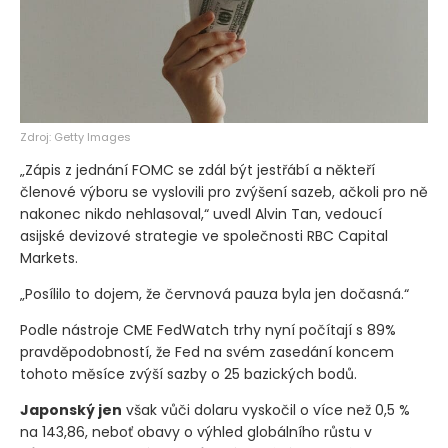
Zdroj: Getty Images
„Zápis z jednání FOMC se zdál být jestřábí a někteří
členové výboru se vyslovili pro zvýšení sazeb, ačkoli pro ně
nakonec nikdo nehlasoval,“ uvedl Alvin Tan, vedoucí
asijské devizové strategie ve společnosti RBC Capital
Markets.
„Posílilo to dojem, že červnová pauza byla jen dočasná.“
Podle nástroje CME FedWatch trhy nyní počítají s 89%
pravděpodobností, že Fed na svém zasedání koncem
tohoto měsíce zvýší sazby o 25 bazických bodů.
Japonský jen
však vůči dolaru vyskočil o více než 0,5 %
na 143,86, neboť obavy o výhled globálního růstu v