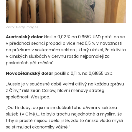
Zdroj: Getty Images
Australský dolar
klesl o 0,02 % na 0,6652 USD poté, co se
v předchozí seanci propadl o více než 0,5 % v návaznosti
na průzkum v soukromém sektoru, který ukázal, že aktivita
v čínských službách v červnu rostla nejpomaleji za
posledních pět měsíců.
Novozélandský dolar
posílil o 0,11 % na 0,61855 USD.
„Aussie je v současné době velmi citlivý na každou zprávu
z Číny,“ řekl Sean Callow, hlavní měnový stratég
společnosti Westpac.
„Od té doby, co jsme se dočkali toho oživení v sektoru
služeb
(v Číně)
… to bylo trochu nejednotné a myslím, že
trhy si prostě nejsou zcela jisté, zda to čínská vláda myslí
se stimulací ekonomiky vážně.“