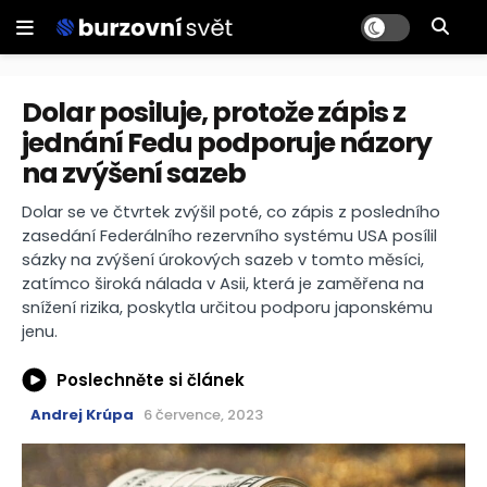
Dolar posiluje, protože zápis z
jednání Fedu podporuje názory
na zvýšení sazeb
Dolar se ve čtvrtek zvýšil poté, co zápis z posledního
zasedání Federálního rezervního systému USA posílil
sázky na zvýšení úrokových sazeb v tomto měsíci,
zatímco široká nálada v Asii, která je zaměřena na
snížení rizika, poskytla určitou podporu japonskému
jenu.
Poslechněte si článek
Andrej Krúpa
6 července, 2023