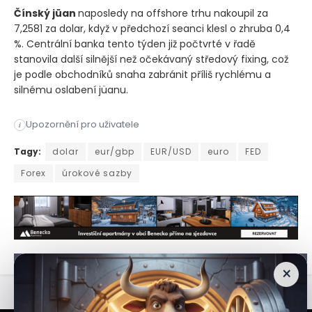
Čínský jüan
naposledy na offshore trhu nakoupil za
7,2581 za dolar, když v předchozí seanci klesl o zhruba 0,4
%. Centrální banka tento týden již počtvrté v řadě
stanovila další silnější než očekávaný středový fixing, což
je podle obchodníků snaha zabránit příliš rychlému a
silnému oslabení jüanu.
Upozornění pro uživatele
i
Dolar se ve čtvrtek zvýšil poté, co zápis z posledního zasedá
Tagy:
dolar
eur/gbp
EUR/USD
euro
FED
Forex
úrokové sazby
×