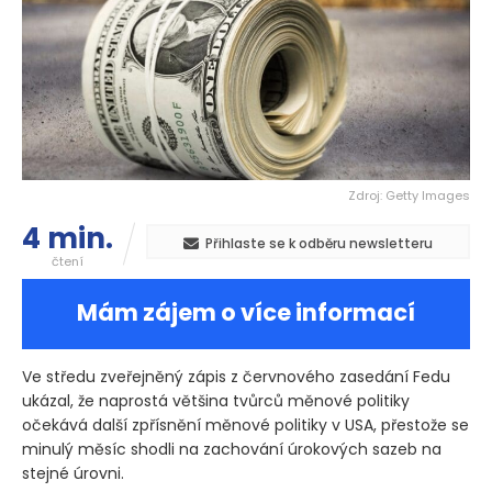
Zdroj: Getty Images
4 min.
Přihlaste se k odběru newsletteru
čtení
Mám zájem o více informací
Ve středu zveřejněný zápis z červnového zasedání Fedu
ukázal, že naprostá většina tvůrců měnové politiky
očekává další zpřísnění měnové politiky v USA, přestože se
minulý měsíc shodli na zachování úrokových sazeb na
stejné úrovni.