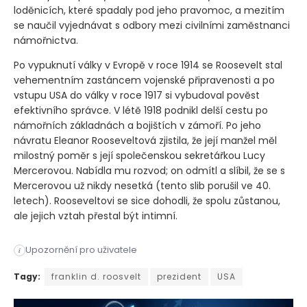
loděnicích, které spadaly pod jeho pravomoc, a mezitím
se naučil vyjednávat s odbory mezi civilními zaměstnanci
námořnictva.
Po vypuknutí války v Evropě v roce 1914 se Roosevelt stal
vehementním zastáncem vojenské připravenosti a po
vstupu USA do války v roce 1917 si vybudoval pověst
efektivního správce. V létě 1918 podnikl delší cestu po
námořních základnách a bojištích v zámoří. Po jeho
návratu Eleanor Rooseveltová zjistila, že její manžel měl
milostný poměr s její společenskou sekretářkou Lucy
Mercerovou. Nabídla mu rozvod; on odmítl a slíbil, že se s
Mercerovou už nikdy nesetká
(tento slib porušil ve 40.
letech)
. Rooseveltovi se sice dohodli, že spolu zůstanou,
ale jejich vztah přestal být intimní.
Upozornění pro uživatele
i
Jednalo se o bezesporu jednoho z vůbec nejoblíbenějších prez
Tagy:
franklin d. roosvelt
prezident
USA