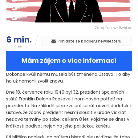
Zdroj: BurzovníSvět.cz
6 min.
Přihlaste se k odběru newsletteru
čtení
Mám zájem o více informací
Dokonce kvůli němu musela být změněna ústava. To aby
ho už nemohli zvolit znovu.
Dne 18. července roku 1940 byl 32. prezident Spojených
států Franklin Delano Roosevelt nominován potřetí na
prezidenta. Na základě jeho zvolení senát navrhl dodatek k
ústavě, že žádný prezident nesmí sloužit v úřadě víckrát
než dva termíny po sobě, celkem 8 let. Pojďme se dnes v
krátkosti podívat nejen na jeho politickou kariéru.
Při bližším pohledu do průřezu historií ale uvidíme, že toho