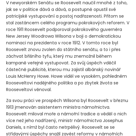
V newyorském Senátu se Roosevelt naučil mnohé z toho,
jak se v politice dává a dává, a postupně opustil své
patricijské vystupování a postoj nadřazenosti. Přitom se
stal zastáncem celého programu pokrokových reforem. V
roce 1911 Roosevelt podporoval pokrokového guvernéra
New Jersey Woodrowa Wilsona v boji o demokratickou
nominaci na prezidenta v roce 1912. V tomto roce byl
Roosevelt znovu zvolen do státního senátu, a to i přes
záchvat břišního tyfu, který mu znemožnil během
kampaně veřejně vystupovat. Za svůj úspěch vděčil
částečně publicitě, kterou mu zajistil albánský novinář
Louis McHenry Howe. Howe viděl ve vysokém, pohledném
Rooseveltovi nadějného politika a po zbytek života se
Rooseveltovi věnoval.
Za svou práci ve prospěch Wilsona byl Roosevelt v březnu
1913 jmenován asistentem ministra námořnictva.
Roosevelt miloval moře a námořní tradice a věděl o nich
více než jeho nadřízený, ministr námořnictva Josephus
Daniels, s nímž byl často netrpělivý. Roosevelt se se
střídavými úspěchy snažil zavést reformy v námořních