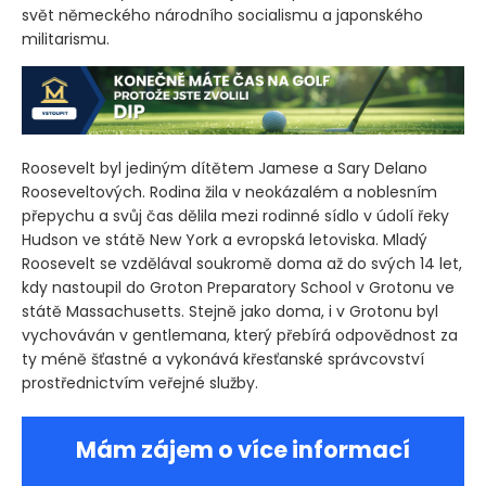
svět německého národního socialismu a japonského
militarismu.
Roosevelt byl jediným dítětem Jamese a Sary Delano
Rooseveltových. Rodina žila v neokázalém a noblesním
přepychu a svůj čas dělila mezi rodinné sídlo v údolí řeky
Hudson ve státě New York a evropská letoviska. Mladý
Roosevelt se vzdělával soukromě doma až do svých 14 let,
kdy nastoupil do Groton Preparatory School v Grotonu ve
státě Massachusetts. Stejně jako doma, i v Grotonu byl
vychováván v gentlemana, který přebírá odpovědnost za
ty méně šťastné a vykonává křesťanské správcovství
prostřednictvím veřejné služby.
Mám zájem o více informací