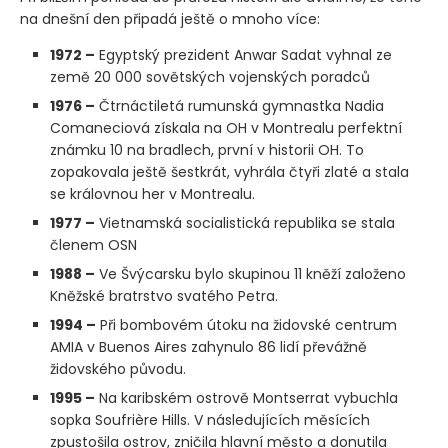
na dnešní den připadá ještě o mnoho více:
1972 –
Egyptský prezident Anwar Sadat vyhnal ze
země 20 000 sovětských vojenských poradců
1976 –
Čtrnáctiletá rumunská gymnastka Nadia
Comaneciová získala na OH v Montrealu perfektní
známku 10 na bradlech, první v historii OH. To
zopakovala ještě šestkrát, vyhrála čtyři zlaté a stala
se královnou her v Montrealu.
1977 –
Vietnamská socialistická republika se stala
členem OSN
1988 –
Ve Švýcarsku bylo skupinou 11 kněží založeno
Kněžské bratrstvo svatého Petra.
1994 –
Při bombovém útoku na židovské centrum
AMIA v Buenos Aires zahynulo 86 lidí převážně
židovského původu.
1995 –
Na karibském ostrově Montserrat vybuchla
sopka Soufrière Hills. V následujících měsících
zpustošila ostrov, zničila hlavní město a donutila