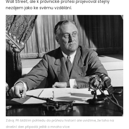
Wall Street, ale k právnické profesi projevoval stejný
nezájem jako ke svému vzdělání.
Zdroj: Při bližším pohledu do průřezu historií ale uvidíme, že toho na
dnešní den připadá ještě o mnoho více: