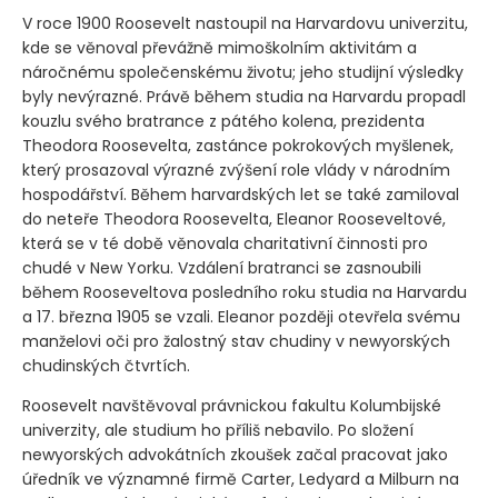
V roce 1900 Roosevelt nastoupil na Harvardovu univerzitu,
kde se věnoval převážně mimoškolním aktivitám a
náročnému společenskému životu; jeho studijní výsledky
byly nevýrazné. Právě během studia na Harvardu propadl
kouzlu svého bratrance z pátého kolena, prezidenta
Theodora Roosevelta, zastánce pokrokových myšlenek,
který prosazoval výrazné zvýšení role vlády v národním
hospodářství. Během harvardských let se také zamiloval
do neteře Theodora Roosevelta, Eleanor Rooseveltové,
která se v té době věnovala charitativní činnosti pro
chudé v New Yorku. Vzdálení bratranci se zasnoubili
během Rooseveltova posledního roku studia na Harvardu
a 17. března 1905 se vzali. Eleanor později otevřela svému
manželovi oči pro žalostný stav chudiny v newyorských
chudinských čtvrtích.
Roosevelt navštěvoval právnickou fakultu Kolumbijské
univerzity, ale studium ho příliš nebavilo. Po složení
newyorských advokátních zkoušek začal pracovat jako
úředník ve významné firmě Carter, Ledyard a Milburn na