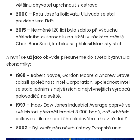
většinu obyvatel uprchnout z ostrova
2000 –
Ratu Josefa Iloilovatu Uluivuda se stal
prezidentem Fidži.
2015 –
Nejméně 120 lidí bylo zabito při výbuchu
nákladního automobilu na tržišti v iráckém městě
Chán Baní Saad, k útoku se přihlásil Islámský stát.
A nyní se už jako obvykle přesuneme do světa byznysu a
ekonomiky:
1968 –
Robert Noyce, Gordon Moore a Andrew Grove
založili společnost Intel Corporation. Společnost Intel
se stala jedním z největších a nejvlivnějších výrobců
polovodičů na světě.
1997 –
Index Dow Jones Industrial Average poprvé ve
své historii překročil hranici 8 000 bodů, což odráželo
celkovou sílu amerického akciového trhu v té době.
2003 –
Byl zveřejněn návrh ústavy Evropské unie.