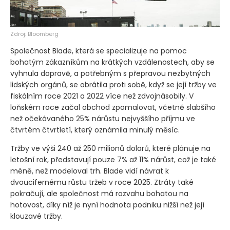
Zdroj: Bloomberg
Společnost Blade, která se specializuje na pomoc
bohatým zákazníkům na krátkých vzdálenostech, aby se
vyhnula dopravě, a potřebným s přepravou nezbytných
lidských orgánů, se obrátila proti sobě, když se její tržby ve
fiskálním roce 2021 a 2022 více než zdvojnásobily. V
loňském roce začal obchod zpomalovat, včetně slabšího
než očekávaného 25% nárůstu nejvyššího příjmu ve
čtvrtém čtvrtletí, který oznámila minulý měsíc.
Tržby ve výši 240 až 250 milionů dolarů, které plánuje na
letošní rok, představují pouze 7% až 11% nárůst, což je také
méně, než modeloval trh. Blade vidí návrat k
dvoucifernému růstu tržeb v roce 2025. Ztráty také
pokračují, ale společnost má rozvahu bohatou na
hotovost, díky níž je nyní hodnota podniku nižší než její
klouzavé tržby.