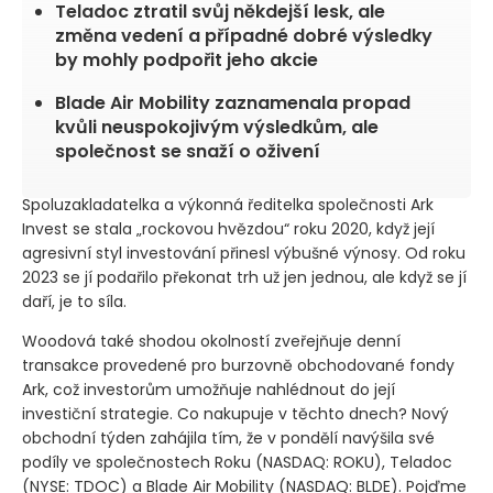
Teladoc ztratil svůj někdejší lesk, ale
změna vedení a případné dobré výsledky
by mohly podpořit jeho akcie
Blade Air Mobility zaznamenala propad
kvůli neuspokojivým výsledkům, ale
společnost se snaží o oživení
Spoluzakladatelka a výkonná ředitelka společnosti Ark
Invest se stala „rockovou hvězdou“ roku 2020, když její
agresivní styl investování přinesl výbušné výnosy. Od roku
2023 se jí podařilo překonat trh už jen jednou, ale když se jí
daří, je to síla.
Woodová také shodou okolností zveřejňuje denní
transakce provedené pro burzovně obchodované fondy
Ark, což investorům umožňuje nahlédnout do její
investiční strategie. Co nakupuje v těchto dnech? Nový
obchodní týden zahájila tím, že v pondělí navýšila své
podíly ve společnostech Roku
(NASDAQ: ROKU)
, Teladoc
(NYSE: TDOC)
a Blade Air Mobility
(NASDAQ: BLDE)
. Pojďme