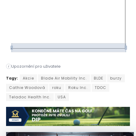
Upozornění pro uživatele
i
Není mnoho tak sledovaných manažerů fondů jako Cathie Woodov
Tagy:
Akcie
Blade Air Mobility Inc.
BLDE
burzy
Cathie Woodová
roku
Roku Inc.
TDOC
Teladoc Health Inc.
USA