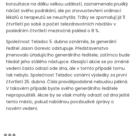
konzultace na dálku velkou událostí, zaznamenala prudký
nárůst svého podnikání, ale po znovuotevření ordinací
lékařů a terapeutů se neuchytila. Tržby se zpomalují již 11
čtvrtletí po sobě a počet telezdravotních návštěv v
posledním čtvrtletí meziročně poklesl o 8 %.
Společnost Teladoc 5. dubna oznámila, že generální
ředitel Jason Gorevic odstupuje. Představenstvo
jmenovalo úřadujícího generálního ředitele, zatímco bude
hledat jeho stálého nástupce. Klesající akcie se po změně
vedení často odrazí ode dna, ale v tomto případě tomu
tak nebylo. Společnost Teladoc oznámí výsledky za první
čtvrtletí 25. dubna. Čísla pravděpodobně nebudou pěkná.
V takovém případě byste svého generálního ředitele
nepropouštěli. Akcie by se však mohly odrazit od dna ještě
tento měsíc, pokud nabídnou povzbudivé zprávy o
novém vedení.