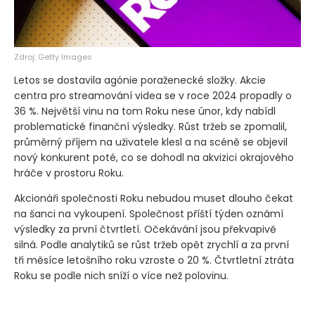
Zdroj: Getty Images
Letos se dostavila agónie poraženecké složky. Akcie
centra pro streamování videa se v roce 2024 propadly o
36 %. Největší vinu na tom Roku nese únor, kdy nabídl
problematické finanční výsledky. Růst tržeb se zpomalil,
průměrný příjem na uživatele klesl a na scéně se objevil
nový konkurent poté, co se dohodl na akvizici okrajového
hráče v prostoru Roku.
Akcionáři společnosti Roku nebudou muset dlouho čekat
na šanci na vykoupení. Společnost příští týden oznámí
výsledky za první čtvrtletí. Očekávání jsou překvapivě
silná. Podle analytiků se růst tržeb opět zrychlí a za první
tři měsíce letošního roku vzroste o 20 %. Čtvrtletní ztráta
Roku se podle nich sníží o více než polovinu.