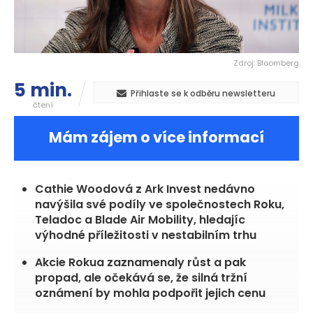
Zdroj: Bloomberg
5 min.
Přihlaste se k odběru newsletteru
čtení
Mám zájem o více informací
Cathie Woodová z Ark Invest nedávno
navýšila své podíly ve společnostech Roku,
Teladoc a Blade Air Mobility, hledajíc
výhodné příležitosti v nestabilním trhu
Akcie Rokua zaznamenaly růst a pak
propad, ale očekává se, že silná tržní
oznámení by mohla podpořit jejich cenu