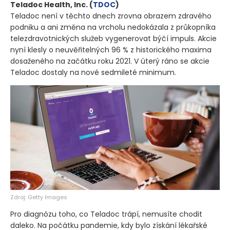
Teladoc Health, Inc.
(
TDOC
)
Teladoc není v těchto dnech zrovna obrazem zdravého
podniku a ani změna na vrcholu nedokázala z průkopníka
telezdravotnických služeb vygenerovat býčí impuls. Akcie
nyní klesly o neuvěřitelných 96 % z historického maxima
dosaženého na začátku roku 2021. V úterý ráno se akcie
Teladoc dostaly na nové sedmileté minimum.
Zdroj: Getty Images
Pro diagnózu toho, co Teladoc trápí, nemusíte chodit
daleko. Na počátku pandemie, kdy bylo získání lékařské