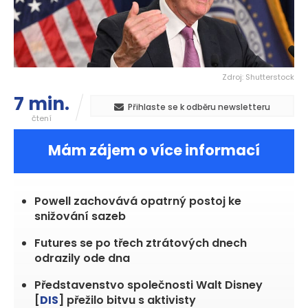
Zdroj: Shutterstock
7 min.
Přihlaste se k odběru newsletteru
čtení
Mám zájem o více informací
Powell zachovává opatrný postoj ke
snižování sazeb
Futures se po třech ztrátových dnech
odrazily ode dna
Představenstvo společnosti Walt Disney
[
DIS
] přežilo bitvu s aktivisty