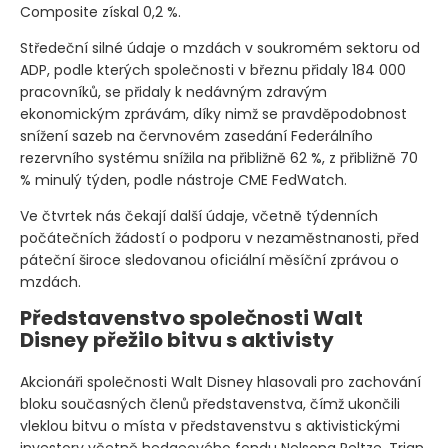
Composite získal 0,2 %.
Středeční silné údaje o mzdách v soukromém sektoru od
ADP, podle kterých společnosti v březnu přidaly 184 000
pracovníků, se přidaly k nedávným zdravým
ekonomickým zprávám, díky nimž se pravděpodobnost
snížení sazeb na červnovém zasedání Federálního
rezervního systému snížila na přibližně 62 %, z přibližně 70
% minulý týden, podle nástroje CME FedWatch.
Ve čtvrtek nás čekají další údaje, včetně týdenních
počátečních žádostí o podporu v nezaměstnanosti, před
páteční široce sledovanou oficiální měsíční zprávou o
mzdách.
Představenstvo společnosti Walt
Disney přežilo bitvu s aktivisty
Akcionáři společnosti Walt Disney hlasovali pro zachování
bloku současných členů představenstva, čímž ukončili
vleklou bitvu o místa v představenstvu s aktivistickými
investory včetně hedgeového fondu Nelsona Peltze, Trian