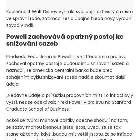
Společnost Walt Disney vyhrála svůj boj s aktivisty o místa
ve správní radě, zatímco Tesla údajně hledá nový výrobní
závod v Indii.
Powell zachovává opatrný postoj ke
snižování sazeb
Předseda Fedu Jerome Powell si ve středečním projevu
zachoval opatrný postoj k budoucímu snižování sazeb a
naznačil, že americká centrální banka bude před
zahájením cyklu snižování sazeb nadále zkoumat další
údaje.
„Nedávné údaje o přírůstku pracovních míst i o inflaci byly
vyšší, než se očekávalo,“ řekl Powell v projevu na Stanford
Graduate School of Business.
Ačkoli se tvůrci měnové politiky obecně shodují na tom,
že sazby mohou klesnout ještě letos, uvedl, že se tak
stane až tehdy, když „budou mít větší jistotu, že se inflace