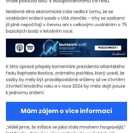
trvale posouvá dolů“ k dvouprocentnímu cíli Fedu.
Nedávná silná ekonomická čísla vedla k tomu, že se
očekávání snížení sazeb v USA ztenčila – trhy se sazbami
již plně nepočítají v červnu ani s celkovým uvolněním o 75
bazických bodů v letošním roce.
K této úpravě přispěly komentáře prezidenta atlantského
Fedu Raphaela Bostice, známého jestřába, který uvedl, že
sazby by měly být pravděpodobně sníženy až ve čtvrtém
čtvrtletí letošního roku a v roce 2024 by mělo dojít pouze
k jednomu snížení.
Mám zájem o více informací
„Viděli jsme, že inflace se jaksi stala mnohem houpavější,“