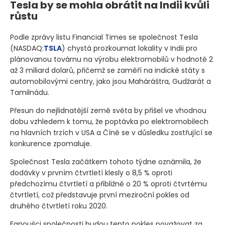
Tesla by se mohla obrátit na Indii kvůli
růstu
Podle zprávy listu Financial Times se společnost Tesla
(NASDAQ:
TSLA
)
chystá prozkoumat lokality v Indii pro
plánovanou továrnu na výrobu elektromobilů v hodnotě 2
až 3 miliard dolarů, přičemž se zaměří na indické státy s
automobilovými centry, jako jsou Maháráštra, Gudžarát a
Tamilnádu.
Přesun do nejlidnatější země světa by přišel ve vhodnou
dobu vzhledem k tomu, že poptávka po elektromobilech
na hlavních trzích v USA a Číně se v důsledku zostřující se
konkurence zpomaluje.
Společnost Tesla začátkem tohoto týdne oznámila, že
dodávky v prvním čtvrtletí klesly o 8,5 % oproti
předchozímu čtvrtletí a přibližně o 20 % oproti čtvrtému
čtvrtletí, což představuje první meziroční pokles od
druhého čtvrtletí roku 2020.
Fanoušci společnosti budou tento pokles považovat za