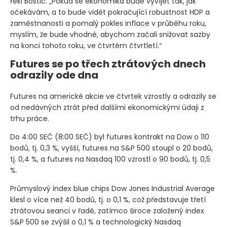
řekl Bostic. „Pokud se ekonomika bude vyvíjet tak, jak
očekávám, a to bude vidět pokračující robustnost HDP a
zaměstnanosti a pomalý pokles inflace v průběhu roku,
myslím, že bude vhodné, abychom začali snižovat sazby
na konci tohoto roku, ve čtvrtém čtvrtletí.“
Futures se po třech ztrátových dnech
odrazily ode dna
Futures na americké akcie ve čtvrtek vzrostly a odrazily se
od nedávných ztrát před dalšími ekonomickými údaji z
trhu práce.
Do 4:00 SEČ
(8:00 SEČ)
byl futures kontrakt na Dow o 110
bodů, tj. 0,3 %, vyšší, futures na S&P 500 stoupl o 20 bodů,
tj. 0,4 %, a futures na Nasdaq 100 vzrostl o 90 bodů, tj. 0,5
%.
Průmyslový index blue chips Dow Jones Industrial Average
klesl o více než 40 bodů, tj. o 0,1 %, což představuje třetí
ztrátovou seanci v řadě, zatímco široce založený index
S&P 500 se zvýšil o 0,1 % a technologický Nasdaq