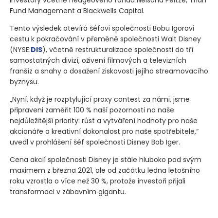
Fund Management a Blackwells Capital.
Tento výsledek otevírá šéfovi společnosti Bobu Igorovi
cestu k pokračování v přeměně společnosti Walt Disney
(NYSE:
DIS
)
, včetně restrukturalizace společnosti do tří
samostatných divizí, oživení filmových a televizních
franšíz a snahy o dosažení ziskovosti jejího streamovacího
byznysu.
„Nyní, když je rozptylující proxy contest za námi, jsme
připraveni zaměřit 100 % naší pozornosti na naše
nejdůležitější priority: růst a vytváření hodnoty pro naše
akcionáře a kreativní dokonalost pro naše spotřebitele,“
uvedl v prohlášení šéf společnosti Disney Bob Iger.
Cena akcií společnosti Disney je stále hluboko pod svým
maximem z března 2021, ale od začátku ledna letošního
roku vzrostla o více než 30 %, protože investoři přijali
transformaci v zábavním gigantu.