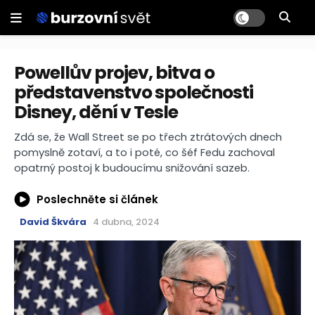
Powellův projev, bitva o
představenstvo společnosti
Disney, dění v Tesle
Zdá se, že Wall Street se po třech ztrátových dnech
pomyslně zotaví, a to i poté, co šéf Fedu zachoval
opatrný postoj k budoucímu snižování sazeb.
Poslechněte si článek
David Škvára
4 dubna, 2024