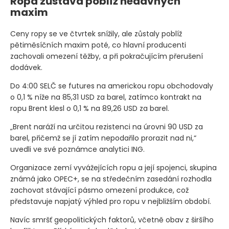
Ropa zůstává poblíž nedávných
maxim
Ceny ropy se ve čtvrtek snížily, ale zůstaly poblíž
pětiměsíčních maxim poté, co hlavní producenti
zachovali omezení těžby, a při pokračujícím přerušení
dodávek.
Do 4:00 SELČ se futures na americkou ropu obchodovaly
o 0,1 % níže na 85,31 USD za barel, zatímco kontrakt na
ropu Brent klesl o 0,1 % na 89,26 USD za barel.
„Brent naráží na určitou rezistenci na úrovni 90 USD za
barel, přičemž se jí zatím nepodařilo prorazit nad ni,“
uvedli ve své poznámce analytici ING.
Organizace zemí vyvážejících ropu a její spojenci, skupina
známá jako OPEC+, se na středečním zasedání rozhodla
zachovat stávající pásmo omezení produkce, což
představuje napjatý výhled pro ropu v nejbližším období.
Navíc smršť geopolitických faktorů, včetně obav z širšího