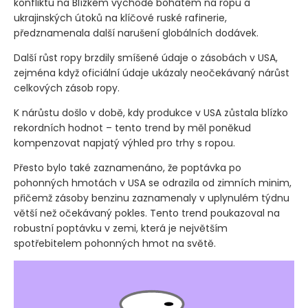
konfliktu na Blízkém východě bohatém na ropu a
ukrajinských útoků na klíčové ruské rafinerie,
předznamenala další narušení globálních dodávek.
Další růst ropy brzdily smíšené údaje o zásobách v USA,
zejména když oficiální údaje ukázaly neočekávaný nárůst
celkových zásob ropy.
K nárůstu došlo v době, kdy produkce v USA zůstala blízko
rekordních hodnot – tento trend by měl poněkud
kompenzovat napjatý výhled pro trhy s ropou.
Přesto bylo také zaznamenáno, že poptávka po
pohonných hmotách v USA se odrazila od zimních minim,
přičemž zásoby benzinu zaznamenaly v uplynulém týdnu
větší než očekávaný pokles. Tento trend poukazoval na
robustní poptávku v zemi, která je největším
spotřebitelem pohonných hmot na světě.