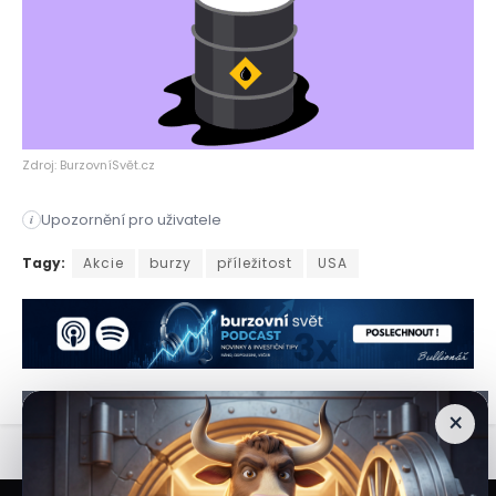
Zdroj: BurzovníSvět.cz
Upozornění pro uživatele
i
Zdá se, že Wall Street se po třech ztrátových dnech pomyslně
Tagy:
Akcie
burzy
příležitost
USA
×