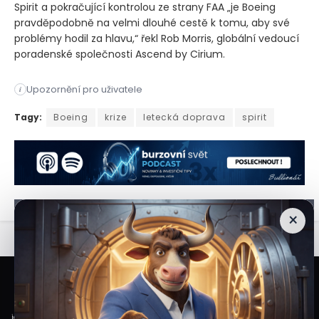
Spirit a pokračující kontrolou ze strany FAA „je Boeing
pravděpodobně na velmi dlouhé cestě k tomu, aby své
problémy hodil za hlavu,“ řekl Rob Morris, globální vedoucí
poradenské společnosti Ascend by Cirium.
Upozornění pro uživatele
i
Šest měsíců po výbuchu trupu letadla, který uvrhl společnost 
Tagy:
Boeing
krize
letecká doprava
spirit
×
Veškeré informace a materiály zveřejněné na internetových stránkách
Burzovního Světa vycházejí z veřejně dostupných a důvěryhodných zdrojů. Při
jejich zpracování je postupováno s odbornou péčí a cílem poskytovat čtenářům