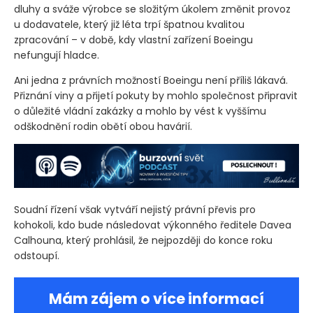
dluhy a sváže výrobce se složitým úkolem změnit provoz
u dodavatele, který již léta trpí špatnou kvalitou
zpracování – v době, kdy vlastní zařízení Boeingu
nefungují hladce.
Ani jedna z právních možností Boeingu není příliš lákavá.
Přiznání viny a přijetí pokuty by mohlo společnost připravit
o důležité vládní zakázky a mohlo by vést k vyššímu
odškodnění rodin obětí obou havárií.
Soudní řízení však vytváří nejistý právní převis pro
kohokoli, kdo bude následovat výkonného ředitele Davea
Calhouna, který prohlásil, že nejpozději do konce roku
odstoupí.
Mám zájem o více informací