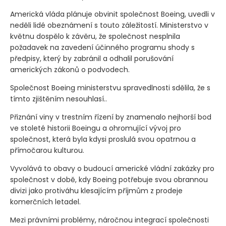
Americká vláda plánuje obvinit společnost Boeing, uvedli v
neděli lidé obeznámení s touto záležitostí. Ministerstvo v
květnu dospělo k závěru, že společnost nesplnila
požadavek na zavedení účinného programu shody s
předpisy, který by zabránil a odhalil porušování
amerických zákonů o podvodech.
Společnost Boeing ministerstvu spravedlnosti sdělila, že s
tímto zjištěním nesouhlasí..
Přiznání viny v trestním řízení by znamenalo nejhorší bod
ve stoleté historii Boeingu a ohromující vývoj pro
společnost, která byla kdysi proslulá svou opatrnou a
přímočarou kulturou.
Vyvolává to obavy o budoucí americké vládní zakázky pro
společnost v době, kdy Boeing potřebuje svou obrannou
divizi jako protiváhu klesajícím příjmům z prodeje
komerčních letadel.
Mezi právními problémy, náročnou integrací společnosti