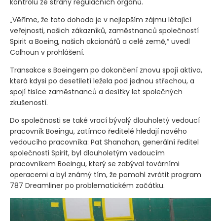
kontrolu ze strany regulačních orgánů.
„Věříme, že tato dohoda je v nejlepším zájmu létající
veřejnosti, našich zákazníků, zaměstnanců společností
Spirit a Boeing, našich akcionářů a celé země,“ uvedl
Calhoun v prohlášení.
Transakce s Boeingem po dokončení znovu spojí aktiva,
která kdysi po desetiletí ležela pod jednou střechou, a
spojí tisíce zaměstnanců a desítky let společných
zkušeností.
Do společnosti se také vrací bývalý dlouholetý vedoucí
pracovník Boeingu, zatímco ředitelé hledají nového
vedoucího pracovníka: Pat Shanahan, generální ředitel
společnosti Spirit, byl dlouholetým vedoucím
pracovníkem Boeingu, který se zabýval továrními
operacemi a byl známý tím, že pomohl zvrátit program
787 Dreamliner po problematickém začátku.