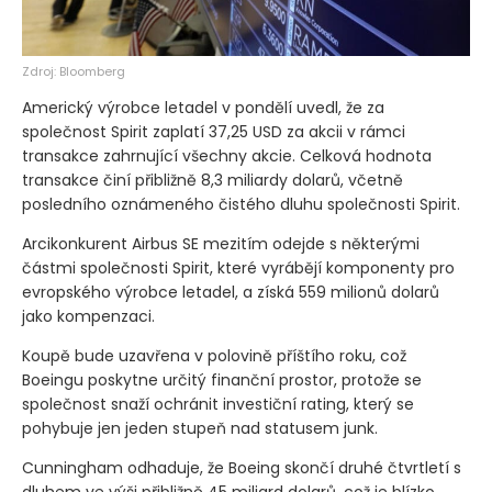
Zdroj: Bloomberg
Americký výrobce letadel v pondělí uvedl, že za
společnost Spirit zaplatí 37,25 USD za akcii v rámci
transakce zahrnující všechny akcie. Celková hodnota
transakce činí přibližně 8,3 miliardy dolarů, včetně
posledního oznámeného čistého dluhu společnosti Spirit.
Arcikonkurent Airbus SE mezitím odejde s některými
částmi společnosti Spirit, které vyrábějí komponenty pro
evropského výrobce letadel, a získá 559 milionů dolarů
jako kompenzaci.
Koupě bude uzavřena v polovině příštího roku, což
Boeingu poskytne určitý finanční prostor, protože se
společnost snaží ochránit investiční rating, který se
pohybuje jen jeden stupeň nad statusem junk.
Cunningham odhaduje, že Boeing skončí druhé čtvrtletí s
dluhem ve výši přibližně 45 miliard dolarů, což je blízko