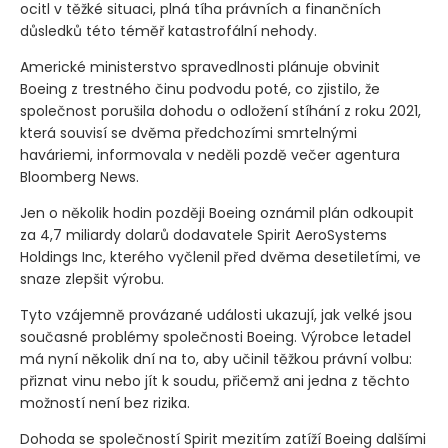
ocitl v těžké situaci, plná tíha právních a finančních
důsledků této téměř katastrofální nehody.
Americké ministerstvo spravedlnosti plánuje obvinit
Boeing z trestného činu podvodu poté, co zjistilo, že
společnost porušila dohodu o odložení stíhání z roku 2021,
která souvisí se dvěma předchozími smrtelnými
haváriemi, informovala v neděli pozdě večer agentura
Bloomberg News.
Jen o několik hodin později Boeing oznámil plán odkoupit
za 4,7 miliardy dolarů dodavatele Spirit AeroSystems
Holdings Inc, kterého vyčlenil před dvěma desetiletími, ve
snaze zlepšit výrobu.
Tyto vzájemně provázané události ukazují, jak velké jsou
současné problémy společnosti Boeing. Výrobce letadel
má nyní několik dní na to, aby učinil těžkou právní volbu:
přiznat vinu nebo jít k soudu, přičemž ani jedna z těchto
možností není bez rizika.
Dohoda se společností Spirit mezitím zatíží Boeing dalšími