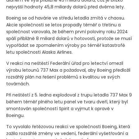
nejvyšší hodnoty 45,8 miliardy dolarů před dvěma lety.
Boeing se od havárie ve středu letadla zmítá v chaosu.
Akcie společnosti se letos propadly téměř o třetinu a
společnost varovala, že během první poloviny roku 2024
spálí přibližně 8 miliard dolarů v hotovosti, protože se musí
vypořádat se zpomalením výroby po téměř katastrofě
letu společnosti Alaska Airlines.
V reakci na neštěstí Federální úřad pro letectví omezil
výrobu letounů 737 Max a požadoval, aby Boeing předložil
rozsáhlý plán na řešení problémů s kvalitou ve svých
továrnách.
Při neštěstí z 5. ledna explodoval z trupu letadla 737 Max 9
během téměř plného letu panel ve tvaru dveří, který byl
smontován společností Spirit a vyjmut k opravě v
Boeingu.
To vyvolalo řetězovou reakci ve společnosti Boeing, která
zažila rozsáhlé změny ve vedení, federální vyšetřování a