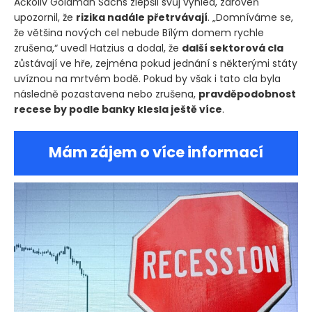
Ačkoliv Goldman Sachs zlepšil svůj výhled, zároveň
upozornil, že
rizika nadále přetrvávají
. „Domníváme se,
že většina nových cel nebude Bílým domem rychle
zrušena,“ uvedl Hatzius a dodal, že
další sektorová cla
zůstávají ve hře, zejména pokud jednání s některými státy
uvíznou na mrtvém bodě. Pokud by však i tato cla byla
následně pozastavena nebo zrušena,
pravděpodobnost
recese by podle banky klesla ještě více
.
Mám zájem o více informací