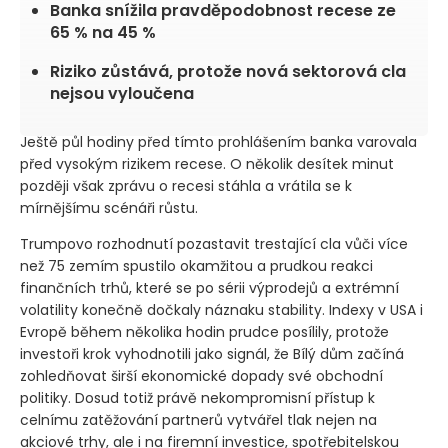
Banka snížila pravděpodobnost recese ze
65 % na 45 %
Riziko zůstává, protože nová sektorová cla
nejsou vyloučena
Ještě půl hodiny před tímto prohlášením banka varovala
před vysokým rizikem recese. O několik desítek minut
později však zprávu o recesi stáhla a vrátila se k
mírnějšímu scénáři růstu.
Trumpovo rozhodnutí pozastavit trestající cla vůči více
než 75 zemím spustilo okamžitou a prudkou reakci
finančních trhů, které se po sérii výprodejů a extrémní
volatility konečně dočkaly náznaku stability. Indexy v USA i
Evropě během několika hodin prudce posílily, protože
investoři krok vyhodnotili jako signál, že Bílý dům začíná
zohledňovat širší ekonomické dopady své obchodní
politiky. Dosud totiž právě nekompromisní přístup k
celnímu zatěžování partnerů vytvářel tlak nejen na
akciové trhy, ale i na firemní investice, spotřebitelskou