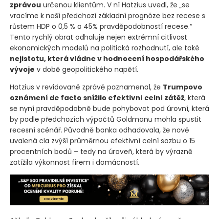
zprávou
určenou klientům. V ní Hatzius uvedl, že „se
vracíme k naší předchozí základní prognóze bez recese s
růstem HDP o 0,5 % a 45% pravděpodobností recese.“
Tento rychlý obrat odhaluje nejen extrémní citlivost
ekonomických modelů na politická rozhodnutí, ale také
nejistotu, která vládne v hodnocení hospodářského
vývoje
v době geopolitického napětí.
Hatzius v revidované zprávě poznamenal, že
Trumpovo
oznámení de facto snížilo efektivní celní zátěž
, která
se nyní pravděpodobně bude pohybovat pod úrovní, která
by podle předchozích výpočtů Goldmanu mohla spustit
recesní scénář. Původně banka odhadovala, že nově
uvalená cla zvýší průměrnou efektivní celní sazbu o 15
procentních bodů – tedy na úroveň, která by výrazně
zatížila výkonnost firem i domácností.