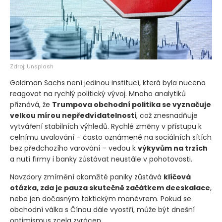
Zdroj: Unsplash
Goldman Sachs není jedinou institucí, která byla nucena
reagovat na rychlý politický vývoj. Mnoho analytiků
přiznává, že
Trumpova obchodní politika se vyznačuje
velkou mírou nepředvídatelnosti
, což znesnadňuje
vytváření stabilních výhledů. Rychlé změny v přístupu k
celnímu uvalování – často oznámené na sociálních sítích
bez předchozího varování – vedou k
výkyvům na trzích
a nutí firmy i banky zůstávat neustále v pohotovosti.
Navzdory zmírnění okamžité paniky zůstává
klíčová
otázka, zda je pauza skutečně začátkem deeskalace
,
nebo jen dočasným taktickým manévrem. Pokud se
obchodní válka s Čínou dále vyostří, může být dnešní
optimismus zcela zvrácen.