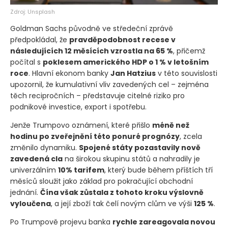
Zdroj: Unsplash
Goldman Sachs původně ve středeční zprávě
předpokládal, že
pravděpodobnost recese v
následujících 12 měsících vzrostla na 65 %
, přičemž
počítal s
poklesem amerického HDP o 1 % v letošním
roce
. Hlavní ekonom banky
Jan Hatzius
v této souvislosti
upozornil, že kumulativní vliv zavedených cel – zejména
těch recipročních – představuje citelné riziko pro
podnikové investice, export i spotřebu.
Jenže Trumpovo oznámení, které přišlo
méně než
hodinu po zveřejnění této ponuré prognózy
, zcela
změnilo dynamiku.
Spojené státy pozastavily nově
zavedená cla
na širokou skupinu států a nahradily je
univerzálním
10% tarifem
, který bude během příštích tří
měsíců sloužit jako základ pro pokračující obchodní
jednání.
Čína však zůstala z tohoto kroku výslovně
vyloučena
, a její zboží tak čelí novým clům ve výši
125 %
.
Po Trumpově projevu banka
rychle zareagovala novou