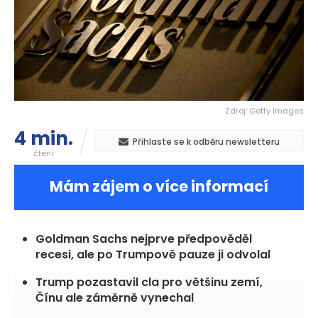
Zdroj: Getty Images
4 min.
Přihlaste se k odběru newsletteru
čtení
Mám zájem o více informací
Goldman Sachs nejprve předpověděl
recesi, ale po Trumpově pauze ji odvolal
Trump pozastavil cla pro většinu zemí,
Čínu ale záměrně vynechal