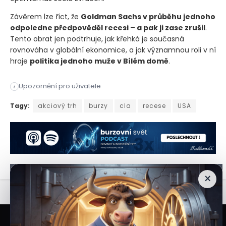
Závěrem lze říct, že
Goldman Sachs v průběhu jednoho
odpoledne předpověděl recesi – a pak ji zase zrušil
.
Tento obrat jen podtrhuje, jak křehká je současná
rovnováha v globální ekonomice, a jak významnou roli v ní
hraje
politika jednoho muže v Bílém domě
.
Upozornění pro uživatele
i
Jedna z nejvlivnějších investičních bank na světě, Goldman S
Tagy:
akciový trh
burzy
cla
recese
USA
×
Veškeré informace a materiály zveřejněné na internetových stránkách