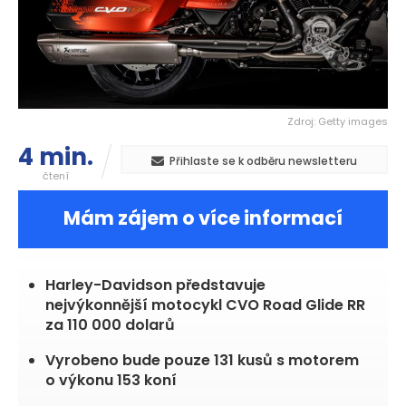
Zdroj: Getty images
4 min.
Přihlaste se k odběru newsletteru
čtení
Mám zájem o více informací
Harley-Davidson představuje
nejvýkonnější motocykl CVO Road Glide RR
za 110 000 dolarů
Vyrobeno bude pouze 131 kusů s motorem
o výkonu 153 koní