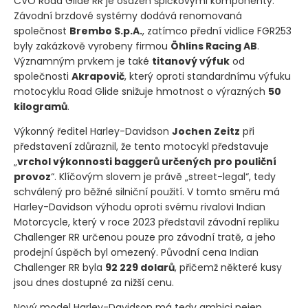
CVO Road Glide RR je osazen špičkovými komponenty.
Závodní brzdové systémy dodává renomovaná
společnost
Brembo S.p.A.
, zatímco přední vidlice FGR253
byly zakázkově vyrobeny firmou
Öhlins Racing AB
.
Významným prvkem je také
titanový výfuk
od
společnosti
Akrapovič
, který oproti standardnímu výfuku
motocyklu Road Glide snižuje hmotnost o výrazných
50
kilogramů
.
Výkonný ředitel Harley-Davidson
Jochen Zeitz
při
představení zdůraznil, že tento motocykl představuje
„
vrchol výkonnosti baggerů určených pro pouliční
provoz
“. Klíčovým slovem je právě „street-legal“, tedy
schválený pro běžné silniční použití. V tomto směru má
Harley-Davidson výhodu oproti svému rivalovi Indian
Motorcycle, který v roce 2023 představil závodní repliku
Challenger RR určenou pouze pro závodní tratě, a jeho
prodejní úspěch byl omezený. Původní cena Indian
Challenger RR byla
92 229 dolarů
, přičemž některé kusy
jsou dnes dostupné za nižší cenu.
Nový model Harley-Davidson má tedy ambici nejen