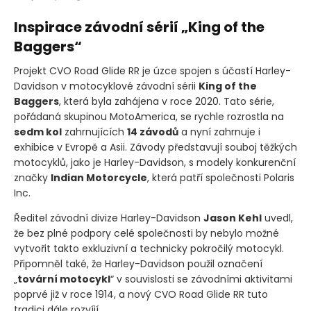
Inspirace závodní sérií „King of the
Baggers“
Projekt CVO Road Glide RR je úzce spojen s účastí Harley-
Davidson v motocyklové závodní sérii
King of the
Baggers
, která byla zahájena v roce 2020. Tato série,
pořádaná skupinou MotoAmerica, se rychle rozrostla na
sedm kol
zahrnujících
14 závodů
a nyní zahrnuje i
exhibice v Evropě a Asii. Závody představují souboj těžkých
motocyklů, jako je Harley-Davidson, s modely konkurenční
značky
Indian Motorcycle
, která patří společnosti Polaris
Inc.
Ředitel závodní divize Harley-Davidson
Jason Kehl
uvedl,
že bez plné podpory celé společnosti by nebylo možné
vytvořit takto exkluzivní a technicky pokročilý motocykl.
Připomněl také, že Harley-Davidson použil označení
„
tovární motocykl
“ v souvislosti se závodními aktivitami
poprvé již v roce 1914, a nový CVO Road Glide RR tuto
tradici dále rozvíjí.