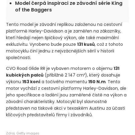
Model čerpá inspiraci ze závodní série King
of the Baggers
Tento model je závodní replikou založenou na cestovní
platformě Harley-Davidson a je zaměřen na zákazníky,
kteří hledají nejen špičkový výkon, ale také maximální
exkluzivitu. Vyrobeno bude pouze
131 kusů
, což z tohoto
motocyklu činí jednu z nejvzácnějších sérií v historii
společnosti.
CVO Road Glide RR je vybaven motorem o objemu
131
kubických palců
(přibližně 2 147 cm³)
, který dosahuje
výkonu
153 koní
a točivého momentu
150 N.m
. Tento
motor vychází z cestovní platformy Harley-Davidson, ale
jeho specifikace a ladění jsou zaměřené čistě na výkon a
závodní charakteristiky. Motocykl byl slavnostně
představen na tiskové akci v texaském Austinu za účasti
klíčových představitelů firmy i závodníků.
Zdroj: Getty images