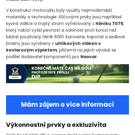
V konstrukci motocyklu byly využity nejmodernější
materiály a technologie. Klíčovými prvky jsou například
kyvná vidlice a trojitý strom vyfrézovaný z
hliníku 7075
,
který nabízí vyšší pevnost a odolnost proti korozi než
běžně používaný hliník 6061. Karoserie, kapotáž a sedlové
brašny jsou vyrobeny z
uhlíkových vláken s
kevlarovým výpletem
, přičemž na jejich výrobě se
podílel dodavatel komponentů pro
Nascar
.
Mám zájem o více informací
Výkonnostní prvky a exkluzivita