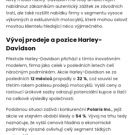
nabídnout zákazníkům autentický zážitek ze závodních
tratí, ale také rozšířit nabídku firmy v segmentu vysoce
výkonných a exkluzivních motocyklů, které mohou oslovit
movitou klientelu hledající něco výjimečného.
Vývoj prodeje a pozice Harley-
Davidson
Přestože Harley-Davidson přichází s tímto inovativním
modelem, firma jako celek v posledních letech čelí
náročným podmínkám. Akcie Harley-Davidson se za
posledních
12 měsíců
propadly o
32 %
, což souvisí se
třetím rokem poklesu prodejů motocyklů. Vyšší ceny a
rostoucí úrokové sazby odrazují potenciální kupce a tlačí
na celkové výsledky společnosti.
Podobnou situaci zažívá i konkurenční
Polaris Inc.
, jejíž
akcie ve stejném období klesly o
54 %
. Vývoj na trhu tedy
naznačuje, že vyšší cenová hladina a ekonomické
podmínky výrazně ovlivňují celý segment těžkých