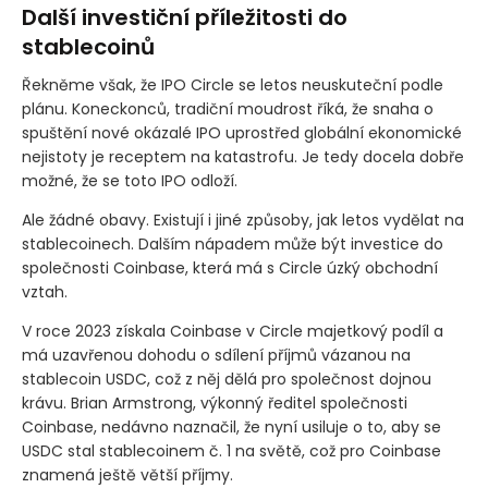
Další investiční příležitosti do
stablecoinů
Řekněme však, že IPO Circle se letos neuskuteční podle
plánu. Koneckonců, tradiční moudrost říká, že snaha o
spuštění nové okázalé IPO uprostřed globální ekonomické
nejistoty je receptem na katastrofu. Je tedy docela dobře
možné, že se toto IPO odloží.
Ale žádné obavy. Existují i jiné způsoby, jak letos vydělat na
stablecoinech. Dalším nápadem může být investice do
společnosti Coinbase, která má s Circle úzký obchodní
vztah.
V roce 2023 získala Coinbase v Circle majetkový podíl a
má uzavřenou dohodu o sdílení příjmů vázanou na
stablecoin USDC, což z něj dělá pro společnost dojnou
krávu. Brian Armstrong, výkonný ředitel společnosti
Coinbase, nedávno naznačil, že nyní usiluje o to, aby se
USDC stal stablecoinem č. 1 na světě, což pro Coinbase
znamená ještě větší příjmy.