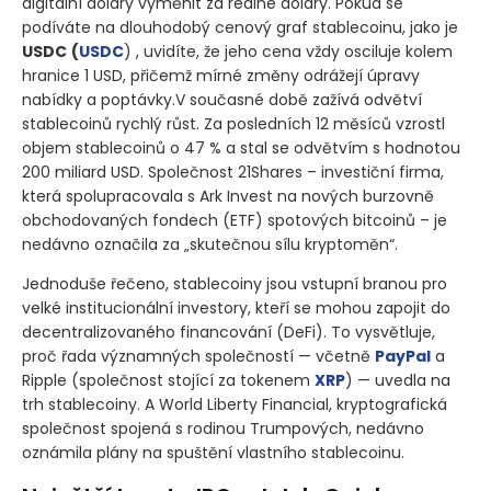
digitální dolary vyměnit za reálné dolary. Pokud se
podíváte na dlouhodobý cenový graf stablecoinu, jako je
USDC
(
USDC
) , uvidíte, že jeho cena vždy osciluje kolem
hranice 1 USD, přičemž mírné změny odrážejí úpravy
nabídky a poptávky.V současné době zažívá odvětví
stablecoinů rychlý růst. Za posledních 12 měsíců vzrostl
objem stablecoinů o 47 % a stal se odvětvím s hodnotou
200 miliard USD. Společnost 21Shares – investiční firma,
která spolupracovala s Ark Invest na nových burzovně
obchodovaných fondech
(ETF)
spotových bitcoinů – je
nedávno označila za „skutečnou sílu kryptoměn“.
Jednoduše řečeno, stablecoiny jsou vstupní branou pro
velké institucionální investory, kteří se mohou zapojit do
decentralizovaného financování
(DeFi)
. To vysvětluje,
proč řada významných společností — včetně
PayPal
a
Ripple
(společnost stojící za tokenem
XRP
)
— uvedla na
trh stablecoiny. A World Liberty Financial, kryptografická
společnost spojená s rodinou Trumpových, nedávno
oznámila plány na spuštění vlastního stablecoinu.