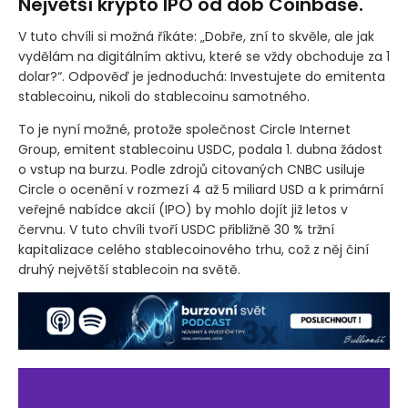
Největší krypto IPO od dob Coinbase.
V tuto chvíli si možná říkáte: „Dobře, zní to skvěle, ale jak
vydělám na digitálním aktivu, které se vždy obchoduje za 1
dolar?“. Odpověď je jednoduchá: Investujete do emitenta
stablecoinu, nikoli do stablecoinu samotného.
To je nyní možné, protože společnost Circle Internet
Group, emitent stablecoinu USDC, podala 1. dubna žádost
o vstup na burzu. Podle zdrojů citovaných CNBC usiluje
Circle o ocenění v rozmezí 4 až 5 miliard USD a k primární
veřejné nabídce akcií
(IPO)
by mohlo dojít již letos v
červnu. V tuto chvíli tvoří USDC přibližně 30 % tržní
kapitalizace celého stablecoinového trhu, což z něj činí
druhý největší stablecoin na světě.