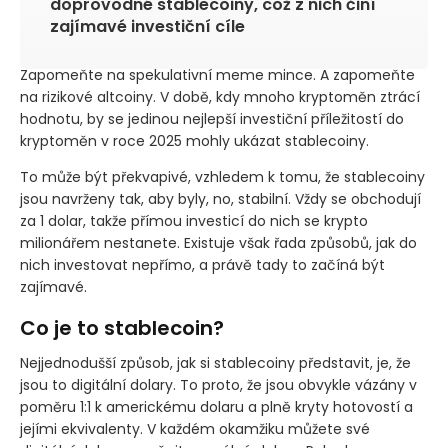
doprovodné stablecoiny, což z nich činí
zajímavé investiční cíle
Zapomeňte na spekulativní meme mince. A zapomeňte
na rizikové altcoiny. V době, kdy mnoho kryptoměn ztrácí
hodnotu, by se jedinou nejlepší investiční příležitostí do
kryptoměn v roce 2025 mohly ukázat stablecoiny.
To může být překvapivé, vzhledem k tomu, že stablecoiny
jsou navrženy tak, aby byly, no, stabilní. Vždy se obchodují
za 1 dolar, takže přímou investicí do nich se krypto
milionářem nestanete. Existuje však řada způsobů, jak do
nich investovat nepřímo, a právě tady to začíná být
zajímavé.
Co je to stablecoin?
Nejjednodušší způsob, jak si stablecoiny představit, je, že
jsou to digitální dolary. To proto, že jsou obvykle vázány v
poměru 1:1 k americkému dolaru a plně kryty hotovostí a
jejími ekvivalenty. V každém okamžiku můžete své