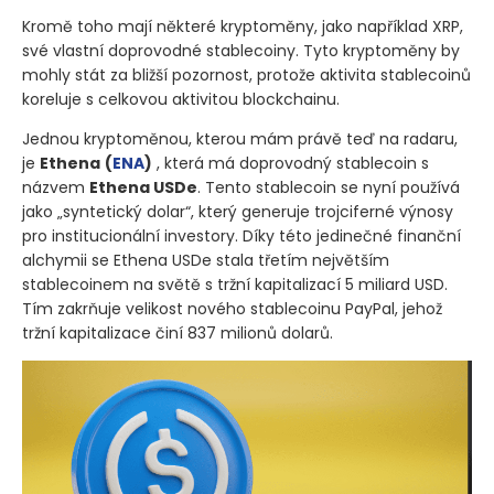
Kromě toho mají některé kryptoměny, jako například XRP,
své vlastní doprovodné stablecoiny. Tyto kryptoměny by
mohly stát za bližší pozornost, protože aktivita stablecoinů
koreluje s celkovou aktivitou blockchainu.
Jednou kryptoměnou, kterou mám právě teď na radaru,
je
Ethena
(
ENA
)
, která má doprovodný stablecoin s
názvem
Ethena USDe
. Tento stablecoin se nyní používá
jako „syntetický dolar“, který generuje trojciferné výnosy
pro institucionální investory. Díky této jedinečné finanční
alchymii se Ethena USDe stala třetím největším
stablecoinem na světě s tržní kapitalizací 5 miliard USD.
Tím zakrňuje velikost nového stablecoinu PayPal, jehož
tržní kapitalizace činí 837 milionů dolarů.