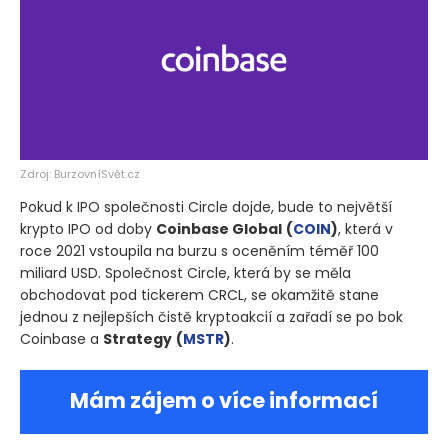
Zdroj: BurzovníSvět.cz
Pokud k IPO společnosti Circle dojde, bude to největší
krypto IPO od doby
Coinbase Global
(
COIN
)
, která v
roce 2021 vstoupila na burzu s oceněním téměř 100
miliard USD. Společnost Circle, která by se měla
obchodovat pod tickerem CRCL, se okamžitě stane
jednou z nejlepších čistě kryptoakcií a zařadí se po bok
Coinbase a
Strategy
(
MSTR
)
.
Mám zájem o více informací