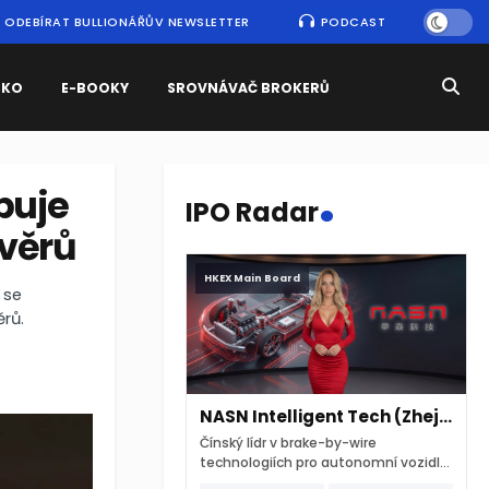
ODEBÍRAT BULLIONÁŘŮV NEWSLETTER
PODCAST
SKO
E-BOOKY
SROVNÁVAČ BROKERŮ
.
puje
IPO Radar
věrů
HKEX Main Board
 se
rů.
NASN Intelligent Tech (Zhejiang)
Čínský lídr v brake-by-wire
technologiích pro autonomní vozidla
vstupuje na hongkongskou burzu 7.