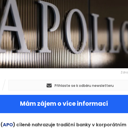
Zdro
Přihlaste se k odběru newsletteru
Mám zájem o více informací
o
(
APO
)
cíleně nahrazuje tradiční banky v korporátním