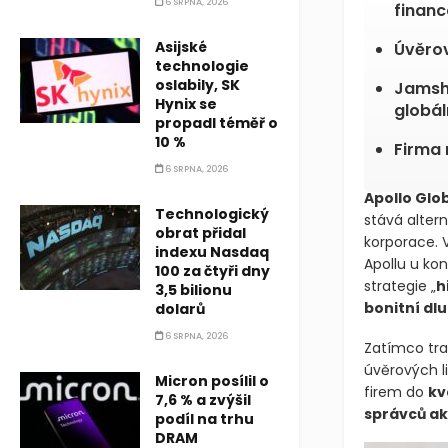
6 SRPNA, 2026
finan
Asijské
Úvěrov
technologie
oslabily, SK
Jamshi
Hynix se
globál
propadl téměř o
10 %
Firma 
6 SRPNA, 2026
Apollo Gl
Technologický
stává alter
obrat přidal
korporace. 
indexu Nasdaq
Apollu u ko
100 za čtyři dny
strategie „
h
3,5 bilionu
bonitní dl
dolarů
6 SRPNA, 2026
Zatímco tra
úvěrových li
Micron posílil o
firem do
kv
7,6 % a zvýšil
správců ak
podíl na trhu
DRAM