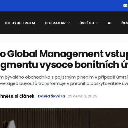
CO HÝBE TRHEM
IPO RADAR
ÚSPĚCH
AI
ČE
lo Global Management vstu
egmentu vysoce bonitních ú
m bývalého obchodníka s pojistným plněním v případě úmrtí
leveraged buyoutů transformuje v předního poskytovatele úvě
hněte si článek
David Škvára
29 června, 2025