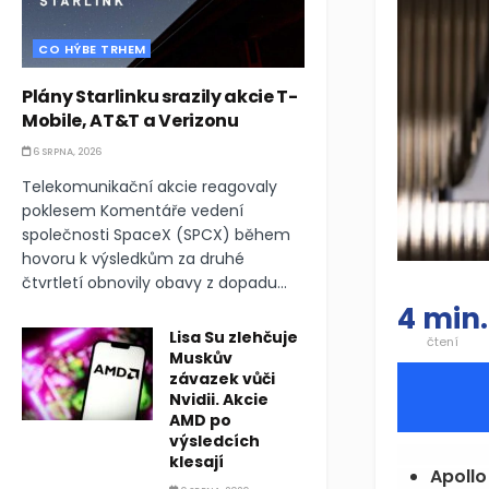
CO HÝBE TRHEM
Plány Starlinku srazily akcie T-
Mobile, AT&T a Verizonu
6 SRPNA, 2026
Telekomunikační akcie reagovaly
poklesem Komentáře vedení
společnosti SpaceX (SPCX) během
hovoru k výsledkům za druhé
čtvrtletí obnovily obavy z dopadu...
4 min.
Lisa Su zlehčuje
čtení
Muskův
závazek vůči
Nvidii. Akcie
AMD po
výsledcích
klesají
Apoll