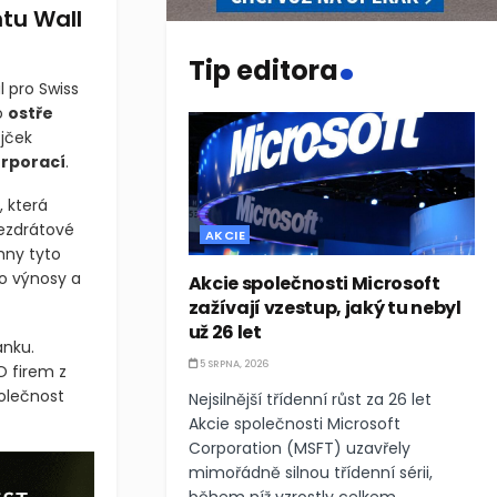
tu Wall
.
Tip editora
l pro Swiss
o
ostře
ůjček
orporací
.
, která
ezdrátové
AKCIE
hny tyto
lo výnosy a
Akcie společnosti Microsoft
zažívají vzestup, jaký tu nebyl
už 26 let
anku.
5 SRPNA, 2026
O firem z
polečnost
Nejsilnější třídenní růst za 26 let
Akcie společnosti Microsoft
Corporation (MSFT) uzavřely
mimořádně silnou třídenní sérii,