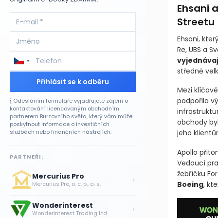
Ehsani 
Streetu
Ehsani, kte
Re, UBS a S
vyjednávaj
středně ve
Přihlásit se k odběru
Mezi klíčové
podpořila vý
Odesláním formuláře vyjadřujete zájem o
kontaktování licencovaným obchodním
infrastruktur
partnerem Burzovního světa, který vám může
obchody byl
poskytnout informace o investičních
službách nebo finančních nástrojích.
jeho klientů
Apollo přito
PARTNEŘI:
Vedoucí pra
žebříčku Fo
Mercurius Pro
›
Boeing
, kt
Mercurius Pro, o. c. p., a. s.
Wonderinterest
›
Wonderinterest Trading Ltd