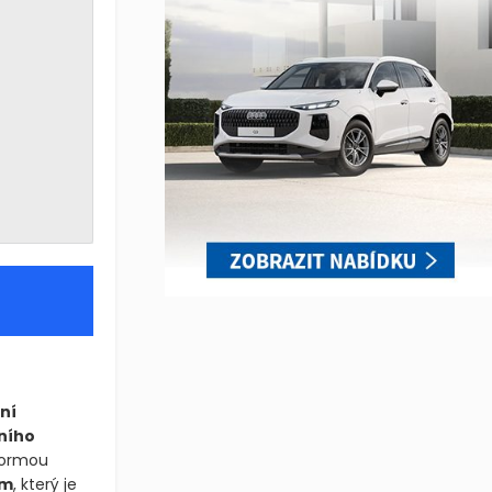
ní
ního
 formou
em
, který je