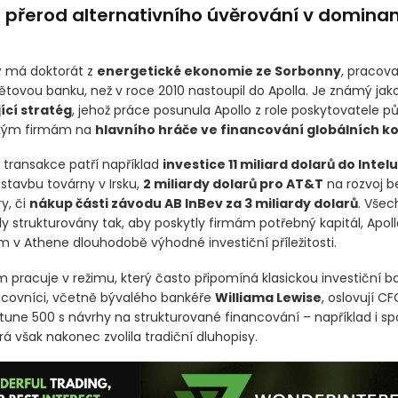
a přerod alternativního úvěrování v dominan
rý má doktorát z
energetické ekonomie ze Sorbonny
, pracova
větovou banku, než v roce 2010 nastoupil do Apolla. Je známý jak
ící stratég
, jehož práce posunula Apollo z role poskytovatele p
lkým firmám na
hlavního hráče ve financování globálních k
 transakce patří například
investice 11 miliard dolarů do Intelu
stavbu továrny v Irsku,
2 miliardy dolarů pro AT&T
na rozvoj b
y, či
nákup části závodu AB InBev za 3 miliardy dolarů
. Všec
y strukturovány tak, aby poskytly firmám potřebný kapitál, Apol
m v Athene dlouhodobě výhodné investiční příležitosti.
m pracuje v režimu, který často připomíná klasickou investiční b
covníci, včetně bývalého bankéře
Williama Lewise
, oslovují CF
rtune 500 s návrhy na strukturované financování – například i s
erá však nakonec zvolila tradiční dluhopisy.