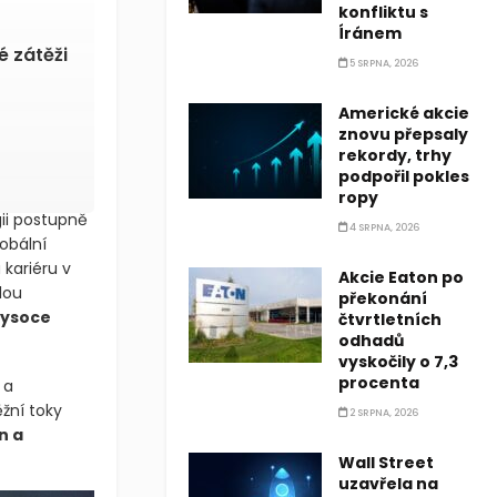
konfliktu s
Íránem
é zátěži
5 SRPNA, 2026
Americké akcie
znovu přepsaly
rekordy, trhy
podpořil pokles
ropy
ii postupně
4 SRPNA, 2026
obální
 kariéru v
Akcie Eaton po
lou
překonání
ysoce
čtvrtletních
odhadů
vyskočily o 7,3
procenta
 a
ěžní toky
2 SRPNA, 2026
n a
Wall Street
uzavřela na