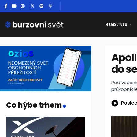
HEADLINES
Apol
do s
Pod vedení
průkopník 
.
Poslec
Co hýbe trhem