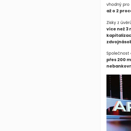
vhodný pro 
až o 2 proc
Zisky z úvě
více než 3 
kapitaliza
zdvojnásob
Společnost 
přes 200 m
nebankovn