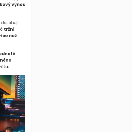
kový výnos
 dosahují
vá
tržní
více než
hodnotě
aného
věta.