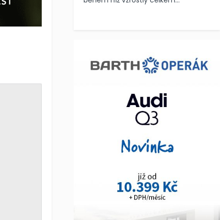
během níž vzrostly celkem...