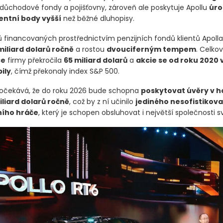
důchodové fondy a pojišťovny, zároveň ale poskytuje Apollu
úro
entní body vyšší
než běžné dluhopisy.
rů financovaných prostřednictvím penzijních fondů klientů Apolla
miliard dolarů ročně
a rostou
dvouciferným tempem
. Celko
ce
firmy překročila
65 miliard dolarů
a
akcie se od roku 2020 
ily
, čímž překonaly index S&P 500.
očekává, že do roku 2026 bude schopna
poskytovat úvěry v 
iliard dolarů ročně
, což by z ní učinilo
jediného nesofistikov
ího hráče
, který je schopen obsluhovat i největší společnosti s