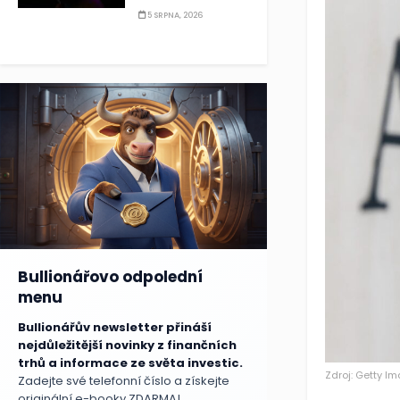
5 SRPNA, 2026
Bullionářovo odpolední
menu
Bullionářův newsletter přináší
nejdůležitější novinky z finančních
trhů a informace ze světa investic.
Zdroj: Getty I
Zadejte své telefonní číslo a získejte
originální e-booky ZDARMA!