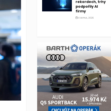
rekordech, trhy
podpořily AI
firmy
4 SRPNA, 2026