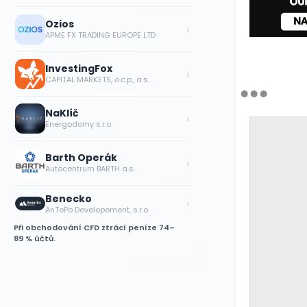
Ozios
›
APME FX TRADING EUROPE LTD
InvestingFox
›
CAPITAL MARKETS, o.c.p., a.s.
NaKlíč
›
Energodomy s.r.o.
Barth Operák
›
Autocentrum BARTH a.s.
Benecko
›
AnTePo Developement, s.r.o.
Při obchodování CFD ztrácí peníze 74–
89 % účtů.