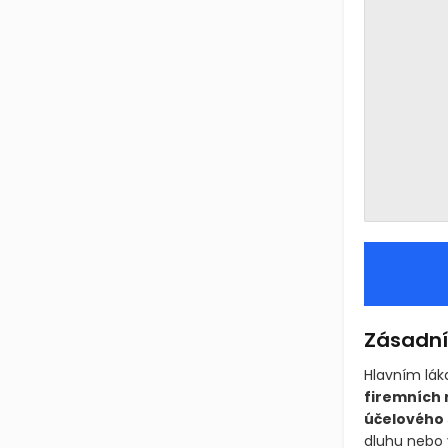
Zásadní 
Hlavním lá
firemních 
účelového 
dluhu nebo 