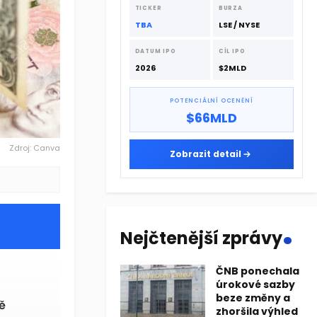
dodavatelskému řetězci.
TICKER
BURZA
TBA
LSE / NYSE
DATUM IPO
CÍL IPO
2026
$2MLD
POTENCIÁLNÍ OCENĚNÍ
$66MLD
Zdroj: Canva
Zobrazit detail
.
Nejčtenější zprávy
ČNB ponechala
úrokové sazby
beze změny a
ě
zhoršila výhled