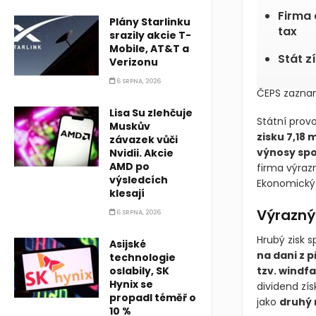
Firma 
Plány Starlinku
tax
srazily akcie T-
Mobile, AT&T a
Stát z
Verizonu
6 SRPNA, 2026
ČEPS zazname
Lisa Su zlehčuje
Státní prov
Muskův
zisku 7,18 
závazek vůči
výnosy spol
Nvidii. Akcie
AMD po
firma výrazn
výsledcích
Ekonomický 
klesají
Výrazný 
6 SRPNA, 2026
Hrubý zisk s
Asijské
na dani z p
technologie
oslabily, SK
tzv. windfa
Hynix se
dividend zís
propadl téměř o
jako
druhý 
10 %