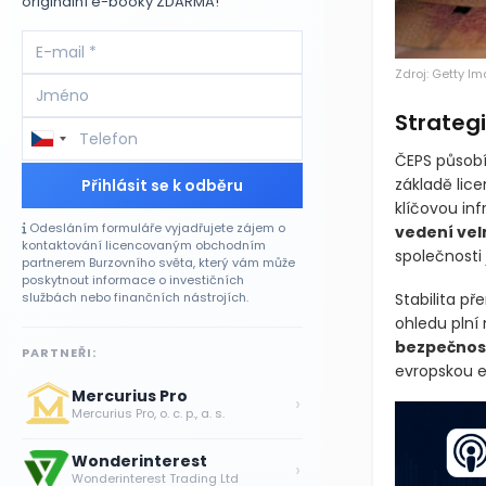
originální e-booky ZDARMA!
Zdroj: Getty I
Strateg
ČEPS působí
základě lic
Přihlásit se k odběru
klíčovou inf
Odesláním formuláře vyjadřujete zájem o
vedení vel
kontaktování licencovaným obchodním
společnosti
partnerem Burzovního světa, který vám může
poskytnout informace o investičních
Stabilita p
službách nebo finančních nástrojích.
ohledu plní n
bezpečnost
PARTNEŘI:
evropskou en
Mercurius Pro
›
Mercurius Pro, o. c. p., a. s.
Wonderinterest
›
Wonderinterest Trading Ltd