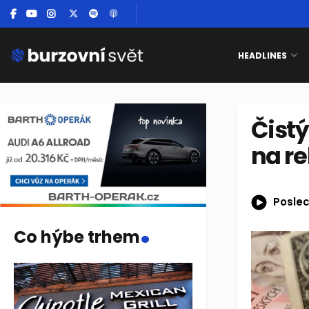
HEADLINES
Čistý
na re
Poslec
.
Co hýbe trhem