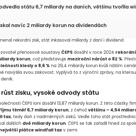
odvedla státu 6,7 miliardy na daních, většinu tvořila wi
ískal navíc 2 miliardy korun na dividendách
nal rekordní zisk, stát inkasoval miliardy z daní i dividend
ozovatel přenosové soustavy
ČEPS
dosáhl v roce 2024
rekordní
miliardy korun
, což představuje
meziroční nárůst o 82 %
. Přes
ečnosti klesly o 8,6 %
na 29,4 miliardy korun kvůli nižším cená
ě navýšila svou ziskovost. Vyplývá to z výroční zprávy, na kterou
deník.
růst zisku, vysoké odvody státu
polečnosti ČEPS loni dosáhl 13,87 miliardy korun. Z této částky f
říjmu téměř 6,7 miliardy korun
, z čehož
většinu – 4,54 miliar
ll tax
, tedy daň z nadměrných zisků. Vedle toho stát prostředni
kal dalších
dvě miliardy korun
. ČEPS se tak zařadil hned za spo
největší plátce windfall tax
v zemi.