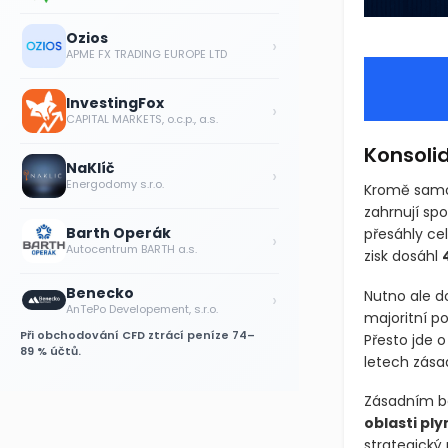
Ozios
›
APME FX TRADING EUROPE LTD
InvestingFox
›
CAPITAL MARKETS, o.c.p., a.s.
Konsoli
NaKlíč
›
Energodomy s.r.o.
Kromě samot
zahrnují sp
Barth Operák
přesáhly ce
›
Autocentrum BARTH a.s.
zisk dosáhl
Benecko
Nutno ale d
›
AnTePo Developement, s.r.o.
majoritní po
Při obchodování CFD ztrácí peníze 74–
Přesto jde 
89 % účtů.
letech zásad
Zásadním b
oblasti pl
strategický 