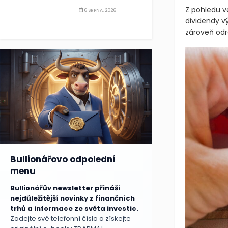
Z pohledu v
6 SRPNA, 2026
dividendy v
zároveň odr
Bullionářovo odpolední
menu
Bullionářův newsletter přináší
nejdůležitější novinky z finančních
trhů a informace ze světa investic.
Zadejte své telefonní číslo a získejte