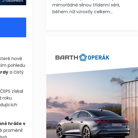
mimořádně silnou třídenní sérii,
během níž vzrostly celkem...
 které nově
rším pohledu
ardy
a čistý
 ČEPS získal
 roku.
dujících
mné hráče v
ě proměnil
tává