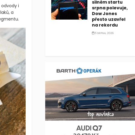
silném startu
 odvody i
srpna polevuje,
laků, a
Dow Jones
segmentu.
přesto uzavřel
na rekordu
5 SRPNA, 2026