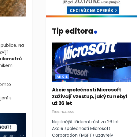
.
Tip editora
publice. Na
víjí
kilometrů
tníkem
AKCIE
tomto
Akcie společnosti Microsoft
zažívají vzestup, jaký tu nebyl
jení s
už 26 let
5 SRPNA, 2026
Nejsilnější třídenní růst za 26 let
Akcie společnosti Microsoft
Corporation (MSFT) uzavřely