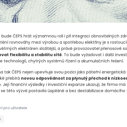
bude ČEPS hrát významnou roli i při integraci obnovitelných zdr
jištění rovnováhy mezi výrobou a spotřebou elektřiny je s rostou
větrných elektráren složitější, a právě provozovatel přenosové s
ovat flexibilitu a stabilitu sítě
. To bude vyžadovat i další inves
 technologií, chytrých systémů řízení a akumulačních řešení.
 tak ČEPS nejen upevňuje svou pozici jako páteřní energetická 
aké přebírá
novou odpovědnost za plynulý přechod k nízkoe
e
. Její finanční výsledky i investiční expanze ukazují, že firma má
 se této výzvě postavila úspěšně a bez destabilizace domácího 
í pro uživatele
nal rekordní zisk, stát inkasoval miliardy z daní i dividend St
nal rekordní zisk, stát inkasoval miliardy z daní i dividend St
s