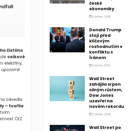
české
ndfall
ekonomiky
6 SRPNA, 2026
Donald Trump
stojí před
klíčovým
rozhodnutím v
ho čistého
konfliktu s
tože
celkové
Íránem
m elektřiny,
5 SRPNA, 2026
 upozornil
Wall Street
zahájila srpen
silným růstem,
Dow Jones
irma odvedla
uzavřel na
dy – tvořila
novém rekordu
ctvím
3 SRPNA, 2026
lečnost ČEZ
Wall Street po