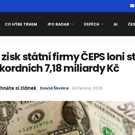
CO HÝBE TRHEM
IPO RADAR
ÚSPĚCH
AI
ČE
 zisk státní firmy ČEPS loni s
kordních 7,18 miliardy Kč
hněte si článek
David Škvára
24 června, 2025