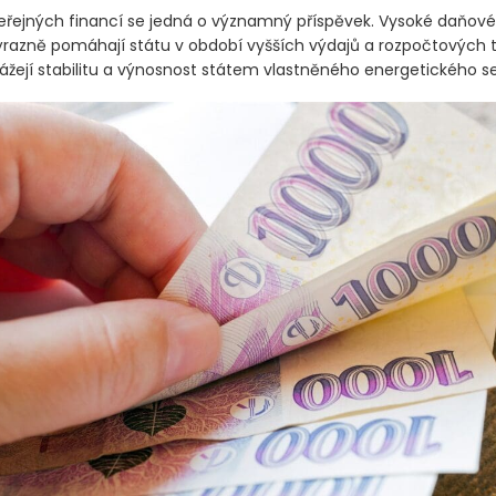
eřejných financí se jedná o významný příspěvek. Vysoké daňové
ýrazně pomáhají státu v období vyšších výdajů a rozpočtových t
ážejí stabilitu a výnosnost státem vlastněného energetického 