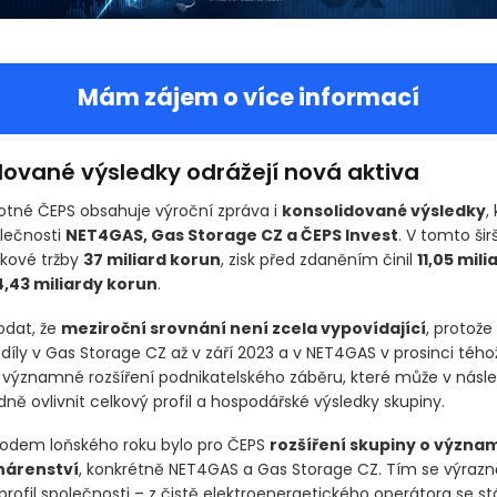
Mám zájem o více informací
dované výsledky odrážejí nová aktiva
né ČEPS obsahuje výroční zpráva i
konsolidované výsledky
,
olečnosti
NET4GAS, Gas Storage CZ a ČEPS Invest
. V tomto ši
lkové tržby
37 miliard korun
, zisk před zdaněním činil
11,05 mili
4,43 miliardy korun
.
odat, že
meziroční srovnání není zcela vypovídající
, protože
díly v Gas Storage CZ až v září 2023 a v NET4GAS v prosinci téhož
o významné rozšíření podnikatelského záběru, které může v násle
ně ovlivnit celkový profil a hospodářské výsledky skupiny.
odem loňského roku bylo pro ČEPS
rozšíření skupiny o význa
ynárenství
, konkrétně NET4GAS a Gas Storage CZ. Tím se výrazn
profil společnosti – z čistě elektroenergetického operátora se s