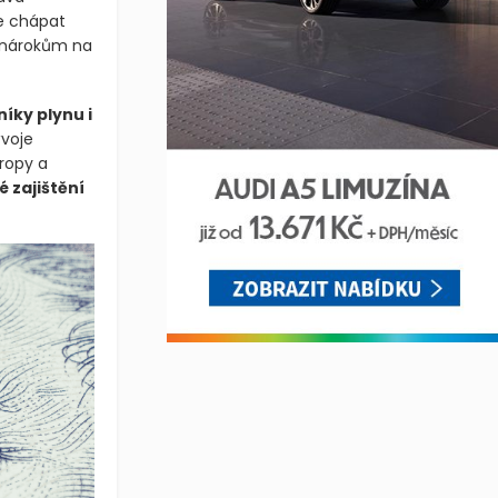
ze chápat
m nárokům na
íky plynu i
ývoje
ropy a
é zajištění