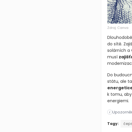
Zdroj: Canva
Dlouhodobě 
do sítě. Za
solárních a 
musí
zajišť
modernizace
Do budoucna
státu, ale t
energetic
k tomu, aby
energiemi.
Upozorněn
ČEPS zazname
i
ČEPS zazname
Tagy:
čep