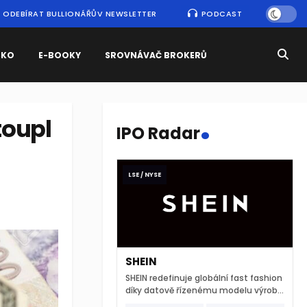
ODEBÍRAT BULLIONÁŘŮV NEWSLETTER
PODCAST
SKO
E-BOOKY
SROVNÁVAČ BROKERŮ
.
toupl
IPO Radar
LSE / NYSE
SHEIN
SHEIN redefinuje globální fast fashion
díky datově řízenému modelu výroby
a extrémně rychlému