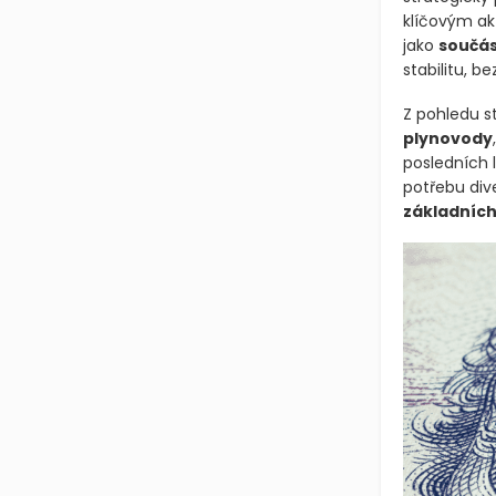
klíčovým akt
jako
součás
stabilitu, b
Z pohledu s
plynovody
posledních 
potřebu dive
základních