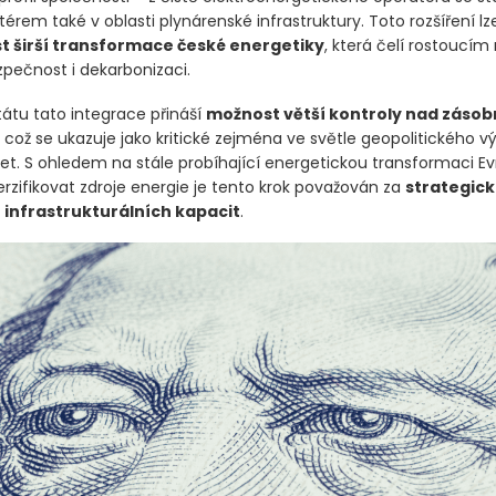
érem také v oblasti plynárenské infrastruktury. Toto rozšíření l
t širší transformace české energetiky
, která čelí rostoucí
ezpečnost i dekarbonizaci.
tátu tato integrace přináší
možnost větší kontroly nad zásobn
, což se ukazuje jako kritické zejména ve světle geopolitického v
let. S ohledem na stále probíhající energetickou transformaci Ev
rzifikovat zdroje energie je tento krok považován za
strategick
 infrastrukturálních kapacit
.