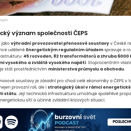
mages
ický význam společnosti ČEPS
 jako
výhradní provozovatel přenosové soustavy
v České re
ence udělené
Energetickým regulačním úřadem
spravuje a roz
rastrukturu:
45 rozvoden, 82 transformátorů a zhruba 6000 
mi vysokého a zvláště vysokého napětí
. Stoprocentním vlas
 je stát prostřednictvím
ministerstva průmyslu a obchodu
.
řenosové soustavy je zásadní pro chod celé ekonomiky a ČEPS v 
ejen provozní roli, ale i
strategický úkol v rámci energetické
i státu
. Její technická infrastruktura umožňuje spolehlivé propo
ergetickou sítí a účinné zvládání krizových situací.