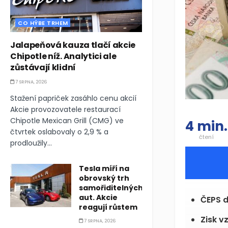
CO HÝBE TRHEM
Jalapeňová kauza tlačí akcie
Chipotle níž. Analytici ale
zůstávají klidní
7 SRPNA, 2026
Stažení papriček zasáhlo cenu akcií
Akcie provozovatele restaurací
Chipotle Mexican Grill (CMG) ve
4 min.
čtvrtek oslabovaly o 2,9 % a
čtení
prodloužily...
Tesla míří na
obrovský trh
samořiditelných
aut. Akcie
ČEPS d
reagují růstem
Zisk vz
7 SRPNA, 2026