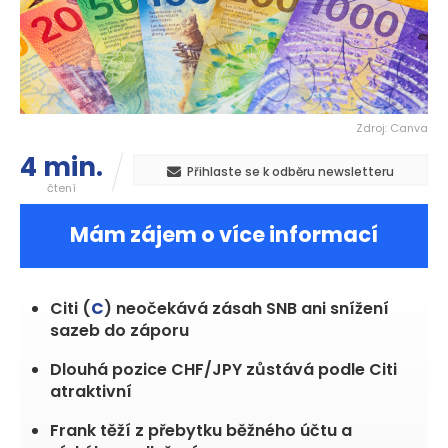
Zdroj: Canva
4 min.
Přihlaste se k odběru newsletteru
čtení
Mám zájem o více informací
Citi (
C
) neočekává zásah SNB ani snížení
sazeb do záporu
Dlouhá pozice CHF/JPY zůstává podle Citi
atraktivní
Frank těží z přebytku běžného účtu a