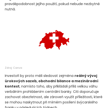
pravděpodobnost jejího použití, pokud nebude nezbytně
nutná.
Zdroj: Canva
Investoři by proto měli sledovat zejména
reálný vývoj
úrokových sazeb, obchodní bilance a mezinárodní
kontext
, namísto toho, aby přikládali příliš velkou váhu
verbálním prohlášením centrální banky. Citi doporučuje
zachovat obezřetnost, ale zároveň využít příležitosti, které
se mohou naskytnout při mírném posílení švýcarského
franku v následujících týdnech.