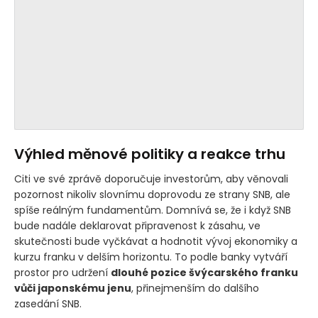
Výhled měnové politiky a reakce trhu
Citi ve své zprávě doporučuje investorům, aby věnovali
pozornost nikoliv slovnímu doprovodu ze strany SNB, ale
spíše reálným fundamentům. Domnívá se, že i když SNB
bude nadále deklarovat připravenost k zásahu, ve
skutečnosti bude vyčkávat a hodnotit vývoj ekonomiky a
kurzu franku v delším horizontu. To podle banky vytváří
prostor pro udržení
dlouhé pozice švýcarského franku
vůči japonskému jenu
, přinejmenším do dalšího
zasedání SNB.