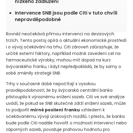
nízkého zadlužení
Intervence SNB jsou podle Citi v tuto chvíli
nepravděpodobné
Rovněž neočekává přímou intervenci na devizových
trzích. Tento postoj opírá o aktuální ekonomické prostředí
i o vývoj očekávání na trhu. Citi zároveň zdůrazňuje, že
určité externí faktory, například možné zavedení cel na
farmaceutické výrobky, mohou mít dopad na kurz
švýcarského franku, i když nepředpokládá, že by samy o
sobě změnily strategii SNB.
Trhy v současné době nepočítají s vysokou
pravděpodobností, že by švýcarská centrální banka
přistoupila k výraznému snížení sazeb. Citi ve své analýze
uvádí, že pokud se SNB skutečně zdrží snížení sazeb, může
to podpořit
mírné posílení franku
vzhledem k
očekávanému vývoji úrokových rozdílů. I přesto, že banka
bude podle Citi nadále hovořit o možnosti intervencí nebo
záporných sazeb, považuje prahovou hodnotu pro