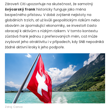
Zároveň Citi upozorňuje na skutečnost, že samotný
švýcarský frank
historicky funguje jako měna
bezpečného přístavu. V době zvýšené nejistoty na
globálních trzích, ať už kvůli geopolitickým rizikům nebo
obavám ze zpomalující ekonomiky, se investoři často
obracejí k aktivům s nízkým rizikem. V tomto kontextu
zůstává frank jednou z preferovaných měn, což může
zvyšovat jeho atraktivitu i v případech, kdy SNB nepodniká
žádné aktivní kroky k jeho podpoře.
Zdroj: Canva