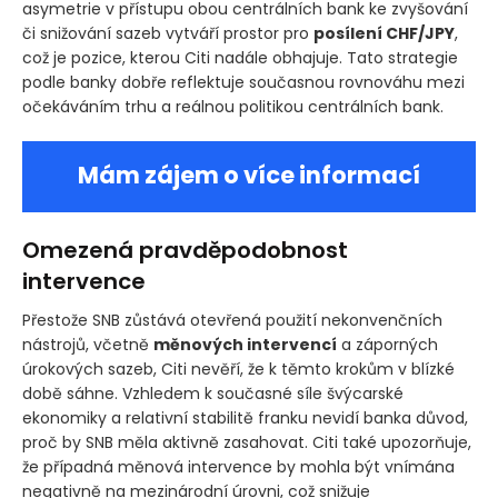
asymetrie v přístupu obou centrálních bank ke zvyšování
či snižování sazeb vytváří prostor pro
posílení CHF/JPY
,
což je pozice, kterou Citi nadále obhajuje. Tato strategie
podle banky dobře reflektuje současnou rovnováhu mezi
očekáváním trhu a reálnou politikou centrálních bank.
Mám zájem o více informací
Omezená pravděpodobnost
intervence
Přestože SNB zůstává otevřená použití nekonvenčních
nástrojů, včetně
měnových intervencí
a záporných
úrokových sazeb, Citi nevěří, že k těmto krokům v blízké
době sáhne. Vzhledem k současné síle švýcarské
ekonomiky a relativní stabilitě franku nevidí banka důvod,
proč by SNB měla aktivně zasahovat. Citi také upozorňuje,
že případná měnová intervence by mohla být vnímána
negativně na mezinárodní úrovni, což snižuje