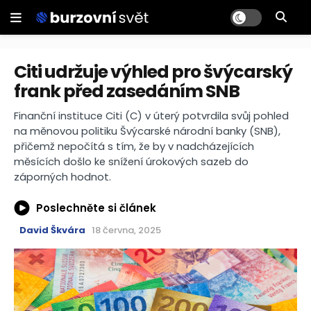
Citi udržuje výhled pro švýcarský
frank před zasedáním SNB
Finanční instituce Citi (C) v úterý potvrdila svůj pohled
na měnovou politiku Švýcarské národní banky (SNB),
přičemž nepočítá s tím, že by v nadcházejících
měsících došlo ke snížení úrokových sazeb do
záporných hodnot.
Poslechněte si článek
David Škvára
18 června, 2025