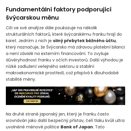
Fundamentální faktory podporující
švýcarskou měnu
Citi ve své analýze dále poukazuje na několik
strukturálních faktorů, které švýcarskému franku hrají do
karet. Jedním z nich je
silný přebytek běžného účtu
,
který naznačuje, že Švýcarsko má zdravou platební bilanci
a není závislé na externím financování. To zvyšuje
důvěryhodnost franku v očích investorů. Další výhodou je
nízké zadlužení veřejného sektoru a stabilní
makroekonomické prostředí, což přispívá k dlouhodobé
stabilitě měny.
Na druhé straně japonský jen, který je franku často
srovnáván jako další bezpečný přístav, čelí tlaku kvůli ultra
uvolněné měnové politice
Bank of Japan
. Tato