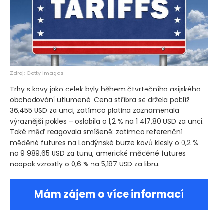
Zdroj: Getty Images
Trhy s kovy jako celek byly během čtvrtečního asijského
obchodování utlumené. Cena stříbra se držela poblíž
36,455 USD za unci, zatímco platina zaznamenala
výraznější pokles – oslabila o 1,2 % na 1 417,80 USD za unci.
Také měď reagovala smíšeně: zatímco referenční
měděné futures na Londýnské burze kovů klesly o 0,2 %
na 9 989,65 USD za tunu, americké měděné futures
naopak vzrostly o 0,6 % na 5,187 USD za libru.
Mám zájem o více informací