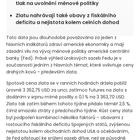
tlak na uvolnění měnové politiky
Zlatu nahrávají také obavy z fiskálního
deficitu a nejistota kolem celních dohod
Tato data jsou dlouhodobě považována za jeden z
hlavních indikátorů zdraví americké ekonomiky a mají
zásadní vliv na vývoj měnové politiky americké centrální
banky
(Fed)
. Právě výhled úrokových sazeb Fedu je v
současnosti jedním z hlavních témat, které ovlivňuje ceny
drahých kovů – především zlata.
Spotová cena zlata se v ranních hodinách držela poblíž
úrovně 3 352,75 USD za unci, zatímco futures na zlato s
dodáním v srpnu mírně posílily o 0,1 % na 3 363,70 USD.
Zlato tak zatím během tohoto týdne přidalo téměř 2,5 %,
čímž smazalo ztráty z předchozího týdne. Růst ceny zlata
byl podpořen kombinací několika faktorů – obavami z
rostoucího fiskálního deficitu Spojených států, zvýšenou
nejistotou kolem obchodních dohod USA a očekáváním,
že Fed přistoupí ke snížení sazeb dříve, než se původně