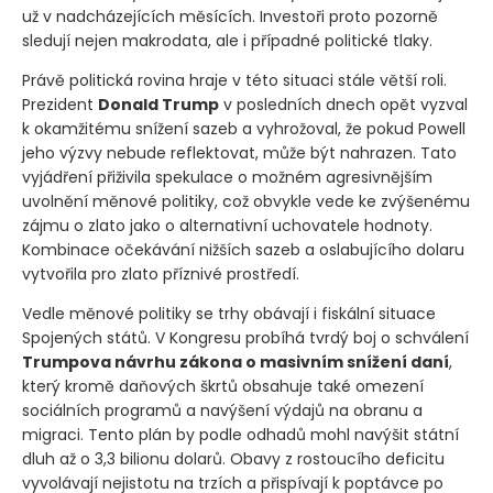
už v nadcházejících měsících. Investoři proto pozorně
sledují nejen makrodata, ale i případné politické tlaky.
Právě politická rovina hraje v této situaci stále větší roli.
Prezident
Donald Trump
v posledních dnech opět vyzval
k okamžitému snížení sazeb a vyhrožoval, že pokud Powell
jeho výzvy nebude reflektovat, může být nahrazen. Tato
vyjádření přiživila spekulace o možném agresivnějším
uvolnění měnové politiky, což obvykle vede ke zvýšenému
zájmu o zlato jako o alternativní uchovatele hodnoty.
Kombinace očekávání nižších sazeb a oslabujícího dolaru
vytvořila pro zlato příznivé prostředí.
Vedle měnové politiky se trhy obávají i fiskální situace
Spojených států. V Kongresu probíhá tvrdý boj o schválení
Trumpova návrhu zákona o masivním snížení daní
,
který kromě daňových škrtů obsahuje také omezení
sociálních programů a navýšení výdajů na obranu a
migraci. Tento plán by podle odhadů mohl navýšit státní
dluh až o 3,3 bilionu dolarů. Obavy z rostoucího deficitu
vyvolávají nejistotu na trzích a přispívají k poptávce po