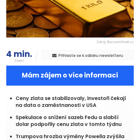
Zdroj: BurzovniSvet.cz
4 min.
Přihlaste se k odběru newsletteru
čtení
Mám zájem o více informací
Ceny zlata se stabilizovaly, investoři čekají
na data o zaměstnanosti v USA
Spekulace o snížení sazeb Fedu a slabší
dolar podpořily cenu zlata v tomto týdnu
Trumpova hrozba výměny Powella zvýšila