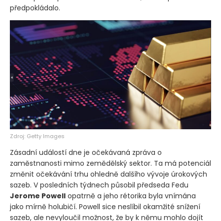
předpokládalo.
Zdroj: Getty Images
Zásadní událostí dne je očekávaná zpráva o
zaměstnanosti mimo zemědělský sektor. Ta má potenciál
změnit očekávání trhu ohledně dalšího vývoje úrokových
sazeb. V posledních týdnech působil předseda Fedu
Jerome Powell
opatrně a jeho rétorika byla vnímána
jako mírně holubičí. Powell sice neslíbil okamžité snížení
sazeb, ale nevyloučil možnost, že by k němu mohlo dojít