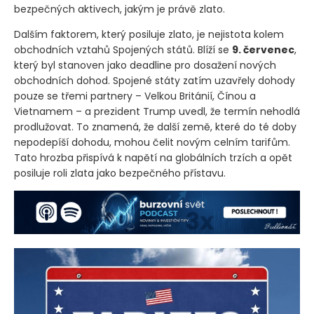
bezpečných aktivech, jakým je právě zlato.
Dalším faktorem, který posiluje zlato, je nejistota kolem
obchodních vztahů Spojených států. Blíží se
9. červenec
,
který byl stanoven jako deadline pro dosažení nových
obchodních dohod. Spojené státy zatím uzavřely dohody
pouze se třemi partnery – Velkou Británií, Čínou a
Vietnamem – a prezident Trump uvedl, že termín nehodlá
prodlužovat. To znamená, že další země, které do té doby
nepodepíší dohodu, mohou čelit novým celním tarifům.
Tato hrozba přispívá k napětí na globálních trzích a opět
posiluje roli zlata jako bezpečného přístavu.