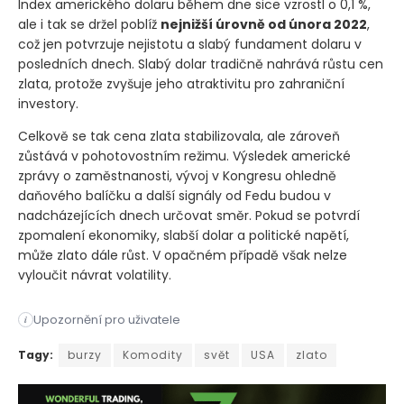
Index amerického dolaru během dne sice vzrostl o 0,1 %,
ale i tak se držel poblíž
nejnižší úrovně od února 2022
,
což jen potvrzuje nejistotu a slabý fundament dolaru v
posledních dnech. Slabý dolar tradičně nahrává růstu cen
zlata, protože zvyšuje jeho atraktivitu pro zahraniční
investory.
Celkově se tak cena zlata stabilizovala, ale zároveň
zůstává v pohotovostním režimu. Výsledek americké
zprávy o zaměstnanosti, vývoj v Kongresu ohledně
daňového balíčku a další signály od Fedu budou v
nadcházejících dnech určovat směr. Pokud se potvrdí
zpomalení ekonomiky, slabší dolar a politické napětí,
může zlato dále růst. V opačném případě však nelze
vyloučit návrat volatility.
Upozornění pro uživatele
i
Ceny zlata ve čtvrtek v asijském obchodování zůstaly stabiln
Tagy:
burzy
Komodity
svět
USA
zlato