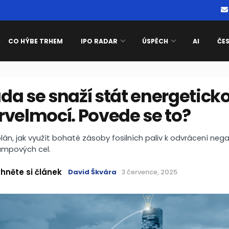
CO HÝBE TRHEM
IPO RADAR
ÚSPĚCH
AI
ČE
a se snaží stát energetick
rvelmocí. Povede se to?
án, jak využít bohaté zásoby fosilních paliv k odvrácení nega
mpových cel.
hněte si článek
David Škvára
3 července, 2025