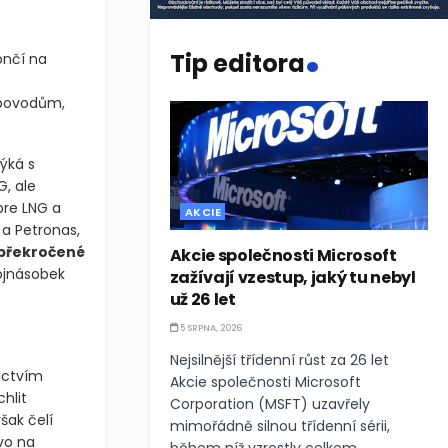
.
Tip editora
ončí na
ropovodům,
ýká s
, ale
bre LNG a
AKCIE
 a Petronas,
překročené
Akcie společnosti Microsoft
ojnásobek
zažívají vzestup, jaký tu nebyl
už 26 let
5 SRPNA, 2026
Nejsilnější třídenní růst za 26 let
ictvím
Akcie společnosti Microsoft
hlit
Corporation (MSFT) uzavřely
šak čelí
mimořádně silnou třídenní sérii,
vo na