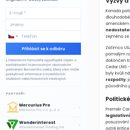
Výzvy a
Kanada patř
dlouhodobě 
americkém t
nedostateč
zejména ze
Zatímco USA
Přihlásit se k odběru
pomalým roz
dokončen by
Odesláním formuláře vyjadřujete zájem o
kontaktování licencovaným obchodním
Cedar LNG –
partnerem Burzovního světa, který vám může
byly kvůli 
poskytnout informace o investičních
službách nebo finančních nástrojích.
rozpočty
, 
původního p
PARTNEŘI:
Politick
Mercurius Pro
›
Premiér Car
Mercurius Pro, o. c. p., a. s.
legislativ
posuzování v
Wonderinterest
›
Wonderinterest Trading Ltd
ostré kritic