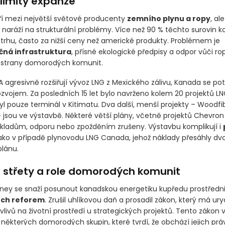
 limity expanze
í mezi největší světové producenty
zemního plynu a ropy
, ale
naráží na strukturální problémy. Více než 90 % těchto surovin k
rhu, často za nižší ceny než americké produkty. Problémem je
ná infrastruktura
, přísné ekologické předpisy a odpor vůči 
 strany domorodých komunit.
 agresivně rozšiřují vývoz LNG z Mexického zálivu, Kanada se pot
vojem. Za posledních 15 let bylo navrženo kolem 20 projektů LNG
l pouze terminál v Kitimatu. Dva další, menší projekty – Woodfi
 jsou ve výstavbě. Některé větší plány, včetně projektů Chevron
nákladům, odporu nebo zpožděním zrušeny. Výstavbu komplikují i
jako v případě plynovodu LNG Canada, jehož náklady přesáhly dv
lánu.
é střety a role domorodých komunit
ney se snaží posunout kanadskou energetiku kupředu prostředn
ních reforem
. Zrušil uhlíkovou daň a prosadil zákon, který má uryc
livů na životní prostředí u strategických projektů. Tento zákon v
e některých domorodých skupin, které tvrdí, že obchází jejich prá