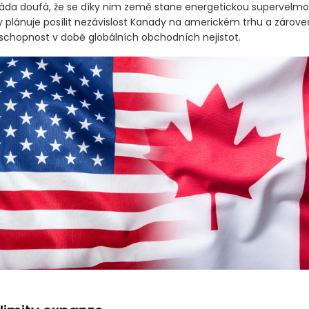
áda doufá, že se díky nim země stane energetickou supervelmoc
 plánuje posílit nezávislost Kanady na americkém trhu a zároveň
chopnost v době globálních obchodních nejistot.