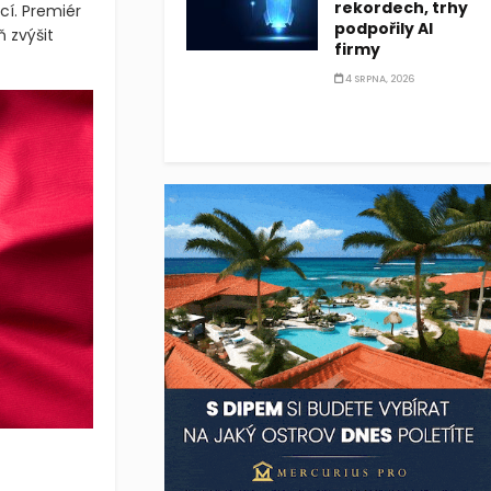
rekordech, trhy
í. Premiér
podpořily AI
 zvýšit
firmy
4 SRPNA, 2026