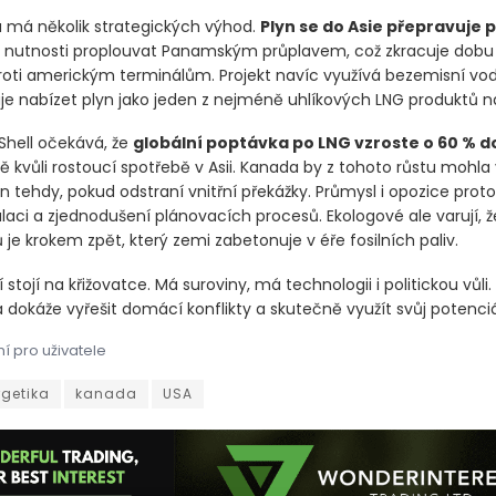
má několik strategických výhod.
Plyn se do Asie přepravuje 
z nutnosti proplouvat Panamským průplavem, což zkracuje dobu
roti americkým terminálům. Projekt navíc využívá bezemisní vodn
e nabízet plyn jako jeden z nejméně uhlíkových LNG produktů na
Shell očekává, že
globální poptávka po LNG vzroste o 60 % d
ně kvůli rostoucí spotřebě v Asii. Kanada by z tohoto růstu mohla
jen tehdy, pokud odstraní vnitřní překážky. Průmysl i opozice proto
laci a zjednodušení plánovacích procesů. Ekologové ale varují, ž
 je krokem zpět, který zemi zabetonuje v éře fosilních paliv.
stojí na křižovatce. Má suroviny, má technologii i politickou vůli
 dokáže vyřešit domácí konflikty a skutečně využít svůj potenciá
í pro uživatele
án, jak využít bohaté zásoby fosilních paliv k odvrácení negati
rgetika
kanada
USA