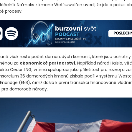
 Náčelník Na’moks z kmene Wet’suwet’en uvedl, že jde o pokus ob
é procesy.
raně však roste počet domorodých komunit, které jsou ochotny 
ýměnou za
ekonomické partnerství
. Například národ Haisla, vě
jektu Cedar LNG, vnímá spolupráci jako příležitost pro rozvoj a 
nsorcium 36 domorodých kmenů získalo podíl v systému Westc
 Enbridge
(ENB)
, čímž došlo k první transakci financované vlád
pro domorodé národy.