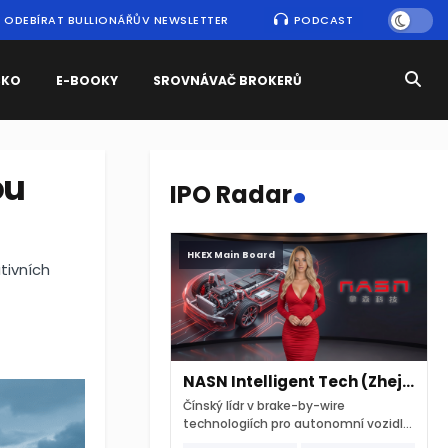
ODEBÍRAT BULLIONÁŘŮV NEWSLETTER
PODCAST
SKO
E-BOOKY
SROVNÁVAČ BROKERŮ
.
ou
IPO Radar
HKEX Main Board
tivních
NASN Intelligent Tech (Zhejiang)
Čínský lídr v brake-by-wire
technologiích pro autonomní vozidla
vstupuje na hongkongskou burzu 7.