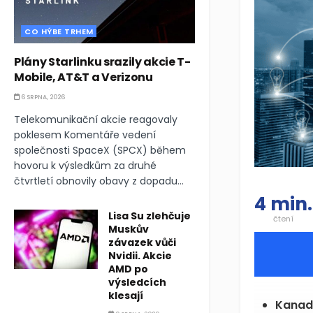
CO HÝBE TRHEM
Plány Starlinku srazily akcie T-
Mobile, AT&T a Verizonu
6 SRPNA, 2026
Telekomunikační akcie reagovaly
poklesem Komentáře vedení
společnosti SpaceX (SPCX) během
hovoru k výsledkům za druhé
čtvrtletí obnovily obavy z dopadu...
4 min.
Lisa Su zlehčuje
čtení
Muskův
závazek vůči
Nvidii. Akcie
AMD po
výsledcích
klesají
Kanada