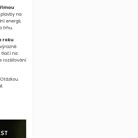
přímou
 plavby na
í energii,
 trhu.
o roku
 výrazně
 tlačí na
e rozšiřování
. Otázkou
l.
vních dopadů Trumpových cel. Kanada chce zpět na energetickou m