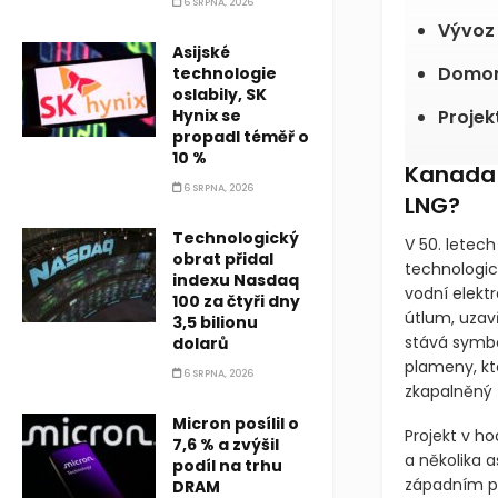
6 SRPNA, 2026
Vývoz 
Asijské
Domoro
technologie
oslabily, SK
Hynix se
Projek
propadl téměř o
10 %
Kanada 
6 SRPNA, 2026
LNG?
Technologický
V 50. letec
obrat přidal
technologic
indexu Nasdaq
vodní elektr
100 za čtyři dny
útlum, uzav
3,5 bilionu
stává symbo
dolarů
plameny, kt
6 SRPNA, 2026
zkapalněný z
Micron posílil o
Projekt v h
7,6 % a zvýšil
a několika a
podíl na trhu
západním po
DRAM