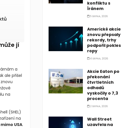
konfliktu s
Íránem
5 SRPNA, 2026
ktů
Americké akcie
znovu přepsaly
rekordy, trhy
ůže jí
podpořil pokles
ropy
4 SRPNA, 2026
ovárnám a
Akcie Eaton po
k ale přišel
překonání
 znovu
čtvrtletních
odhadů
nžové
vyskočily o 7,3
álu na
procenta
2 SRPNA, 2026
Shell
(SHEL)
zařízení na
Wall Street
u mimo USA
.
uzavřela na