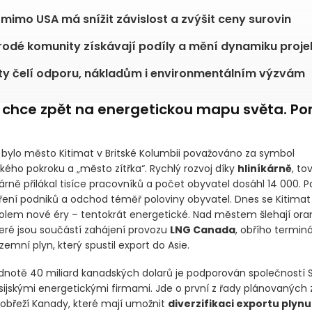
mimo USA má snížit závislost a zvýšit ceny surovin
dé komunity získávají podíly a mění dynamiku proje
ty čelí odporu, nákladům i environmentálním výzvám
chce zpět na energetickou mapu světa. Pom
h bylo město Kitimat v Britské Kolumbii považováno za symbol
kého pokroku a „město zítřka“. Rychlý rozvoj díky
hliníkárně
, t
árně přilákal tisíce pracovníků a počet obyvatel dosáhl 14 000. Pa
ření podniků a odchod téměř poloviny obyvatel. Dnes se Kitimat
lem nové éry – tentokrát energetické. Nad městem šlehají ora
eré jsou součástí zahájení provozu
LNG Canada
, obřího termin
emní plyn, který spustil export do Asie.
odnotě 40 miliard kanadských dolarů je podporován společností 
sijskými energetickými firmami. Jde o první z řady plánovaných 
břeží Kanady, které mají umožnit
diverzifikaci exportu plyn