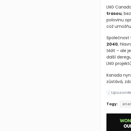
LNG Canada 
trasou
, be
polovinu op
což umožňuj
Společnost 
2040
, hlav
těžit – ale 
další deregu
LNG projektů
Kanada nyní 
zůstává, zda
Upozorněn
i
Vláda má pl
Tagy:
ene