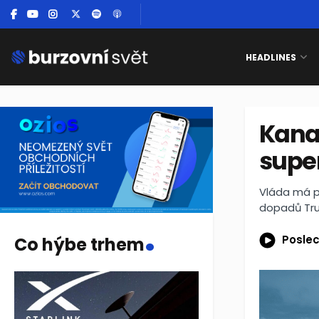
HEADLINES
Kanad
supe
Vláda má pl
dopadů Tru
.
Poslec
Co hýbe trhem