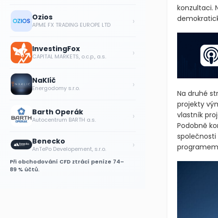
konzultaci.
Ozios
demokratick
›
APME FX TRADING EUROPE LTD
InvestingFox
›
CAPITAL MARKETS, o.c.p., a.s.
NaKlíč
›
Energodomy s.r.o.
Na druhé st
projekty v
Barth Operák
›
vlastník pro
Autocentrum BARTH a.s.
Podobně ko
společnosti
Benecko
›
programem 
AnTePo Developement, s.r.o.
Při obchodování CFD ztrácí peníze 74–
89 % účtů.