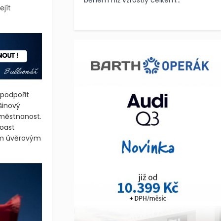
během níž vzrostly celkem...
ejít
podpořit
tšinový
zaměstnanost.
oast
ním úvěrovým