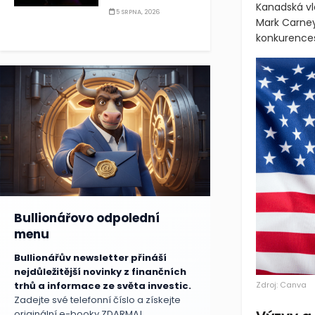
Kanadská vl
5 SRPNA, 2026
Mark Carney
konkurences
Bullionářovo odpolední
menu
Bullionářův newsletter přináší
nejdůležitější novinky z finančních
Zdroj: Canva
trhů a informace ze světa investic.
Zadejte své telefonní číslo a získejte
originální e-booky ZDARMA!