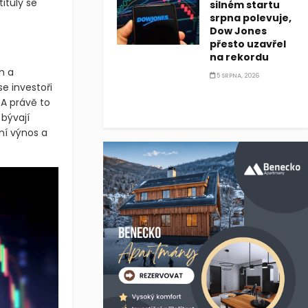
ituly se
silném startu
srpna polevuje,
Dow Jones
přesto uzavřel
na rekordu
h a
5 SRPNA, 2026
e investoři
 A právě to
 bývají
ní výnos a