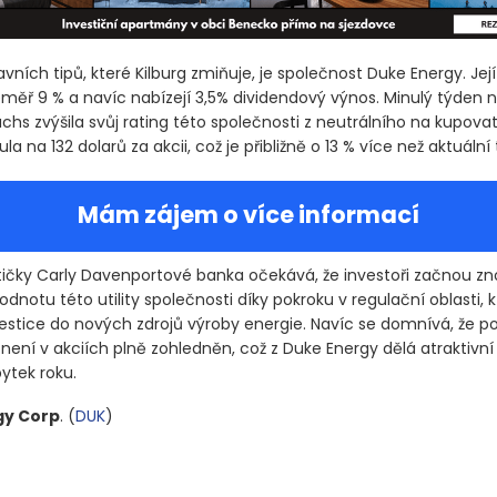
vních tipů, které Kilburg zmiňuje, je společnost Duke Energy. Její
éměř 9 % a navíc nabízejí 3,5% dividendový výnos. Minulý týden 
hs zvýšila svůj rating této společnosti z neutrálního na kupovat
a na 132 dolarů za akcii, což je přibližně o 13 % více než aktuální 
Mám zájem o více informací
tičky Carly Davenportové banka očekává, že investoři začnou z
dnotu této utility společnosti díky pokroku v regulační oblasti, 
vestice do nových zdrojů výroby energie. Navíc se domnívá, že po
není v akciích plně zohledněn, což z Duke Energy dělá atraktivní
ytek roku.
gy Corp
.
(
DUK
)