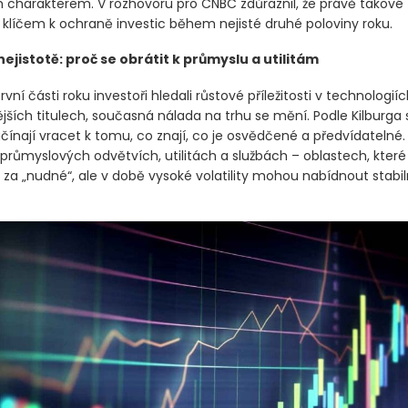
 charakterem. V rozhovoru pro CNBC zdůraznil, že právě takové t
klíčem k ochraně investic během nejisté druhé poloviny roku.
 nejistotě: proč se obrátit k průmyslu a utilitám
vní části roku investoři hledali růstové příležitosti v technologiíc
jších titulech, současná nálada na trhu se mění. Podle Kilburga s
čínají vracet k tomu, co znají, co je osvědčené a předvídatelné.
průmyslových odvětvích, utilitách a službách – oblastech, které
za „nudné“, ale v době vysoké volatility mohou nabídnout stabil
.