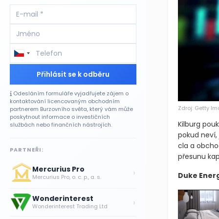
Přihlásit se k odběru
Odesláním formuláře vyjadřujete zájem o
kontaktování licencovaným obchodním
Zdroj: Getty I
partnerem Burzovního světa, který vám může
poskytnout informace o investičních
Kilburg pouk
službách nebo finančních nástrojích.
pokud neví,
cla a obchod
PARTNEŘI:
přesunu kap
Mercurius Pro
›
Duke Energ
Mercurius Pro, o. c. p., a. s.
Wonderinterest
›
Wonderinterest Trading Ltd