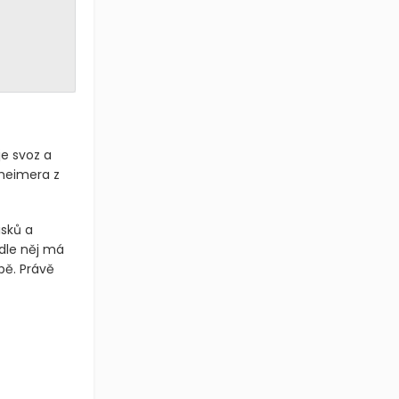
e svoz a
theimera z
isků a
dle něj má
bě. Právě