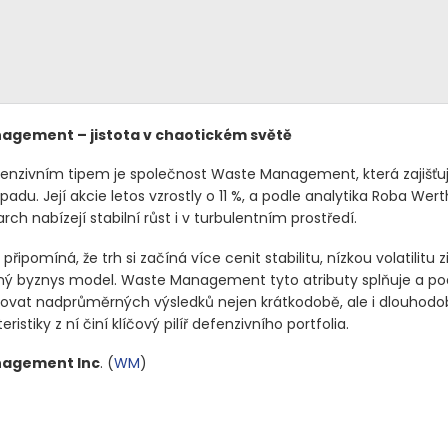
gement – jistota v chaotickém světě
nzivním tipem je společnost Waste Management, která zajišťuj
padu. Její akcie letos vzrostly o 11 %, a podle analytika Roba Wer
rch nabízejí stabilní růst i v turbulentním prostředí.
řipomíná, že trh si začíná více cenit stabilitu, nízkou volatilitu z
ný byznys model. Waste Management tyto atributy splňuje a po
ovat nadprůměrných výsledků nejen krátkodobě, ale i dlouhodo
ristiky z ní činí klíčový pilíř defenzivního portfolia.
agement Inc
.
(
WM
)