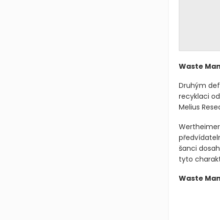
Waste Mana
Druhým defe
recyklaci od
Melius Resea
Wertheimer p
předvídatel
šanci dosah
tyto charakte
Waste Man