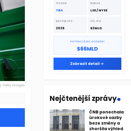
dodavatelskému řetězci.
TICKER
BURZA
TBA
LSE / NYSE
DATUM IPO
CÍL IPO
2026
$2MLD
POTENCIÁLNÍ OCENĚNÍ
$66MLD
Zobrazit detail
j: Getty Images
.
Nejčtenější zprávy
ČNB ponechala
úrokové sazby
beze změny a
zhoršila výhled