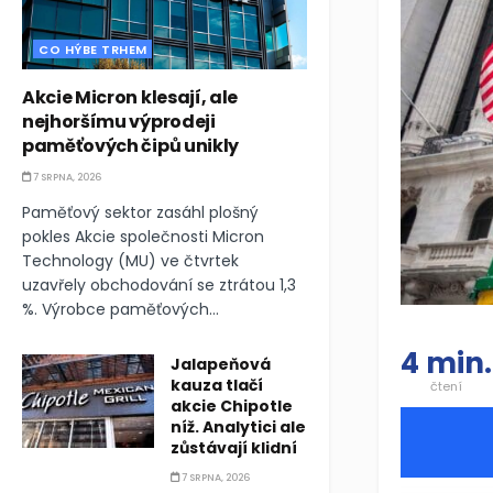
CO HÝBE TRHEM
Akcie Micron klesají, ale
nejhoršímu výprodeji
paměťových čipů unikly
7 SRPNA, 2026
Paměťový sektor zasáhl plošný
pokles Akcie společnosti Micron
Technology (MU) ve čtvrtek
uzavřely obchodování se ztrátou 1,3
%. Výrobce paměťových...
4 min.
Jalapeňová
kauza tlačí
čtení
akcie Chipotle
níž. Analytici ale
zůstávají klidní
7 SRPNA, 2026