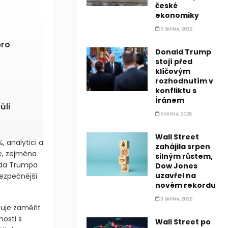
české
ekonomiky
6 SRPNA, 2026
pro
Donald Trump
stojí před
klíčovým
rozhodnutím v
konfliktu s
Íránem
ůli
5 SRPNA, 2026
Wall Street
 analytici a
zahájila srpen
ce, zejména
silným růstem,
lda Trumpa
Dow Jones
uzavřel na
bezpečnější
novém rekordu
3 SRPNA, 2026
uje zaměřit
osti s
Wall Street po