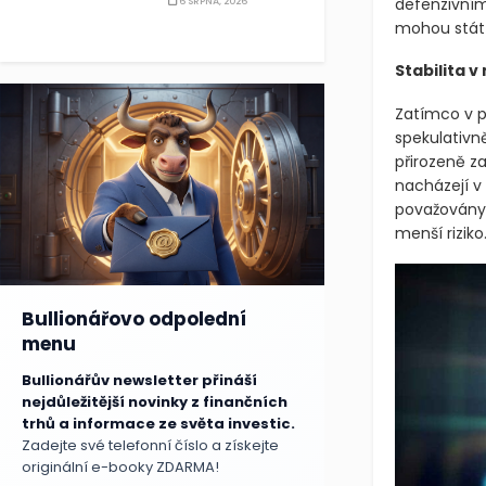
defenzivním
6 SRPNA, 2026
mohou stát 
Stabilita v
Zatímco v pr
spekulativně
přirozeně za
nacházejí v 
považovány 
menší riziko
Bullionářovo odpolední
menu
Bullionářův newsletter přináší
nejdůležitější novinky z finančních
trhů a informace ze světa investic.
Zadejte své telefonní číslo a získejte
originální e-booky ZDARMA!