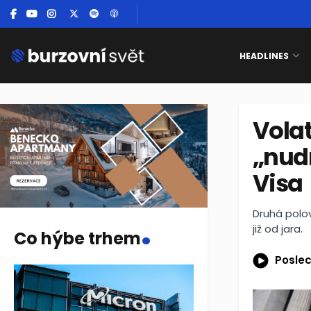
HEADLINES
Volat
„nud
Visa
.
Druhá polov
již od jara.
Co hýbe trhem
Poslec