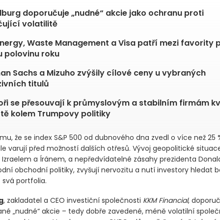
ilburg doporučuje „nudné“ akcie jako ochranu proti
jící volatilitě
nergy, Waste Management a Visa patří mezi favority 
 polovinu roku
n Sachs a Mizuho zvýšily cílové ceny u vybraných
ivních titulů
oři se přesouvají k průmyslovým a stabilním firmám kv
otě kolem Trumpovy politiky
mu, že se index S&P 500 od dubnového dna zvedl o více než 25 %,
ále varují před možností dalších otřesů. Vývoj geopolitické situa
 Izraelem a Íránem, a nepředvídatelné zásahy prezidenta Dona
ní obchodní politiky, zvyšují nervozitu a nutí investory hledat 
 svá portfolia.
g
, zakladatel a CEO investiční společnosti
KKM Financial
, doporuč
ané „nudné“ akcie – tedy dobře zavedené, méně volatilní společn