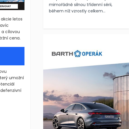
mimořádně silnou třídenní sérii,
během níž vzrostly celkem...
 akcie letos
navíc
 a cílovou
tržní cena.
novu
který umožní
tenciál
 defenzivní