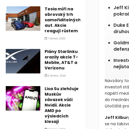
Jeff K
Tesla míří na
pokraču
obrovský trh
samořiditelných
Duke E
aut. Akcie
reagují růstem
druhou
7 SRPNA, 2026
Goldma
defenz
Plány Starlinku
srazily akcie T-
Invest
Mobile, AT&T a
nejist
Verizonu
6 SRPNA, 2026
Navzdory to
investoři st
Lisa Su zlehčuje
napětí mezi
Muskův
závazek vůči
do mezinárod
Nvidii. Akcie
útočiště pro
AMD po
výsledcích
Jeff Kilbur
klesají
se na takzv