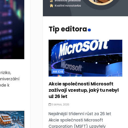
.
Tip editora
AKCIE
iziko,
niverzální
Akcie společnosti Microsoft
ede k
zažívají vzestup, jaký tu nebyl
už 26 let
5 SRPNA, 2026
Nejsilnější třídenní růst za 26 let
Akcie společnosti Microsoft
Corporation (MSFT) uzavřely