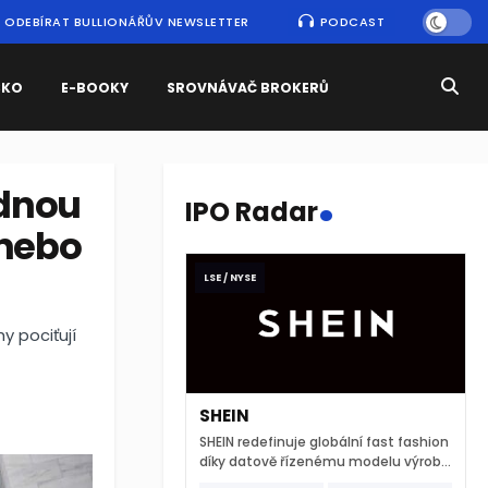
ODEBÍRAT BULLIONÁŘŮV NEWSLETTER
PODCAST
SKO
E-BOOKY
SROVNÁVAČ BROKERŮ
.
ídnou
IPO Radar
 nebo
LSE / NYSE
y pociťují
SHEIN
SHEIN redefinuje globální fast fashion
díky datově řízenému modelu výroby
a extrémně rychlému