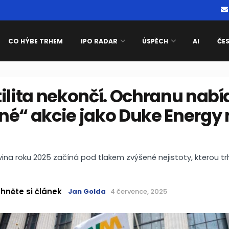
CO HÝBE TRHEM
IPO RADAR
ÚSPĚCH
AI
ČE
ilita nekončí. Ochranu nab
né“ akcie jako Duke Energy
ina roku 2025 začíná pod tlakem zvýšené nejistoty, kterou trh
hněte si článek
Jan Golda
4 července, 2025