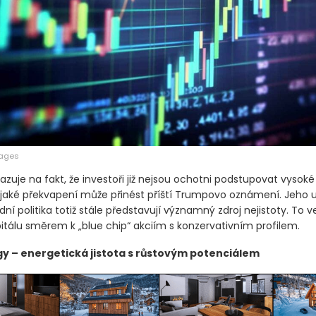
mages
azuje na fakt, že investoři již nejsou ochotni podstupovat vysoké r
 jaké překvapení může přinést příští Trumpovo oznámení. Jeho u
ní politika totiž stále představují významný zdroj nejistoty. To v
itálu směrem k „blue chip“ akciím s konzervativním profilem.
y – energetická jistota s růstovým potenciálem