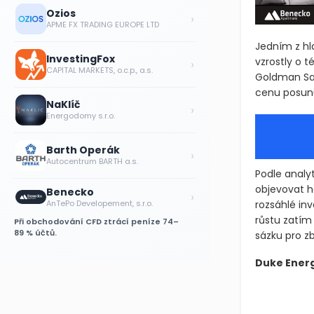
Ozios
›
APME FX TRADING EUROPE LTD
Jedním z hla
InvestingFox
vzrostly o t
›
CAPITAL MARKETS, o.c.p., a.s.
Goldman Sac
cenu posunul
NaKlíč
›
Energodomy s.r.o.
Barth Operák
›
Autocentrum BARTH a.s.
Podle analy
objevovat ho
Benecko
›
rozsáhlé in
AnTePo Developement, s.r.o.
růstu zatím 
Při obchodování CFD ztrácí peníze 74–
89 % účtů.
sázku pro zb
Duke Ener