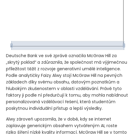
Deutsche Bank ve své zprávě označila McGraw Hill za
„skrytý poklad“ a zdůraznila, že společnost má výjimečnou
příležitost těžit z rozvoje generativní umělé inteligence.
Podle analytičky Faizy Alwy stojí McGraw Hill na pevných
základech díky svému obsahu, datovým poznatkům a
hlubokým zkušenostem v oblasti vzdělávání. Právě tyto
faktory ji podle ní předurčují k tomu, aby mohla nabídnout
personalizovaná vzdělávací řešení, která studentům
poskytnou individuální přístup a lepší výsledky.
Alwy zároveň upozornila, že v době, kdy se internet
zaplavuje generickým obsahem vytvářeným AI, roste
riziko šíření nízké kvality informací. McGraw Hill se v tomto