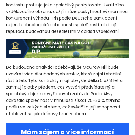
kontextu profiluje jako spolehlivý poskytovatel kvalitního
vzdělávacího obsahu, což jí může poskytnout významnou
konkurenční výhodu. Trh podle Deutsche Bank ocení
nejen technologické schopnosti společnosti, ale i její
reputaci, budovanou desetiletími v oblasti vzdělávání.
Do budoucna analytici očekávají, že McGraw Hill bude
uzavírat více dlouhodobých smluv, které zajistí stabilní
růst tržeb. Tyto kontrakty mají obvykle délku 5 až 8 let a
zahrnují platby předem, což vytváří předvídatelný a
spolehlivý objem nevyřízených zakázek. Podle Alwy
dokázala společnost v minulosti získat 25–30 % tržního
podílu ve velkých státech, což svědčí o její schopnosti
etablovat se jako klíčový hráč v oboru.
Mám zájem o více informací