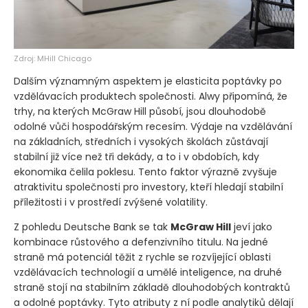
Zdroj: MHill Chicago
Dalším významným aspektem je elasticita poptávky po
vzdělávacích produktech společnosti. Alwy připomíná, že
trhy, na kterých McGraw Hill působí, jsou dlouhodobě
odolné vůči hospodářským recesím. Výdaje na vzdělávání
na základních, středních i vysokých školách zůstávají
stabilní již více než tři dekády, a to i v obdobích, kdy
ekonomika čelila poklesu. Tento faktor výrazně zvyšuje
atraktivitu společnosti pro investory, kteří hledají stabilní
příležitosti i v prostředí zvýšené volatility.
Z pohledu Deutsche Bank se tak
McGraw Hill
jeví jako
kombinace růstového a defenzivního titulu. Na jedné
straně má potenciál těžit z rychle se rozvíjející oblasti
vzdělávacích technologií a umělé inteligence, na druhé
straně stojí na stabilním základě dlouhodobých kontraktů
a odolné poptávky. Tyto atributy z ní podle analytiků dělají