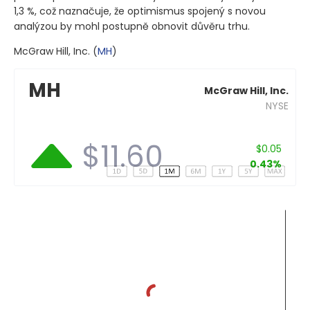
1,3 %, což naznačuje, že optimismus spojený s novou
analýzou by mohl postupně obnovit důvěru trhu.
McGraw Hill, Inc.
(
MH
)
MH
McGraw Hill, Inc.
NYSE
$11.60
$0.05
0.43%