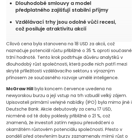
Dlouhodobé smlouvy a model
předplatného zajišťují stabilní příjmy
Vzdělávací trhy jsou odolné vůči recesi,
což posiluje atraktivitu akcií
Cílová cena byla stanovena na 18 USD za akcii, což
naznačuje potenciál růstu přibližně o 35 % oproti současné
tržní hodnotě. Tento krok podtrhuje důvěru analytiků v
dlouhodobý růst společnosti, která podle nich patří mezi
skryté příležitosti vzdělávacího sektoru s výrazným
přínosem ze současného rozvoje umělé inteligence.
McGraw Hill
byla koncem července uvedena na
newyorskou burzu a její vstup na trh vzbudil velký zájem.
Upisovateli primární veřejné nabídky
(IPO)
byla mimo jiné i
Deutsche Bank. Akcie debutovaly za cenu 17 USD,
nicméně od té doby poklesly přibližně o 21 %, což
znamená, že investoři zatím nejsou přesvědčeni o
okamžitém růstovém potenciálu společnosti. Přesto v
pondělí před otevřením burzy zaznamenaly mírný růst o