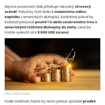
Nejvíce pozornosti však přitahuje takzvaný
stresový
scénář
. Pokud by totiž došlo k
masivnímu odlivu
kapitálu
z amerických dluhopisů, konkrétně pokud by
investoři přesunuli
pouhé 1 % aktiv soukromého trhu s
americkými státními dluhopisy do zlata
, cena by
mohla vyskočit až k
5 000 USD za unci
.
Zdroj: Getty Images
Podle Goldman Sachs by tento přesun způsobil
prudké