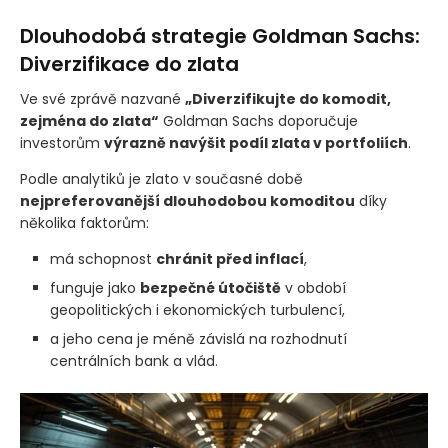
Dlouhodobá strategie Goldman Sachs:
Diverzifikace do zlata
Ve své zprávě nazvané
„Diverzifikujte do komodit,
zejména do zlata“
Goldman Sachs doporučuje
investorům
výrazně navýšit podíl zlata v portfoliích
.
Podle analytiků je zlato v současné době
nejpreferovanější dlouhodobou komoditou
díky
několika faktorům:
má schopnost
chránit před inflací
,
funguje jako
bezpečné útočiště
v období
geopolitických i ekonomických turbulencí,
a jeho cena je méně závislá na rozhodnutí
centrálních bank a vlád.