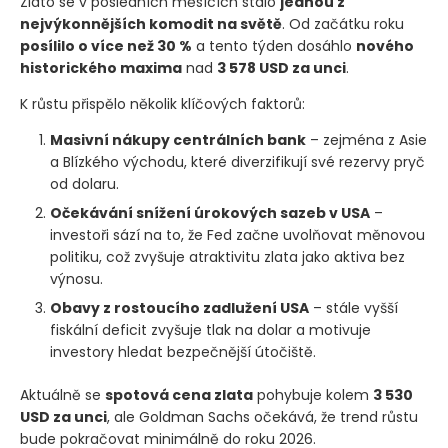
Zlato se v posledních měsících stalo
jednou z
nejvýkonnějších komodit na světě
. Od začátku roku
posílilo o více než 30 %
a tento týden dosáhlo
nového
historického maxima
nad
3 578 USD za unci
.
K růstu přispělo několik klíčových faktorů:
Masivní nákupy centrálních bank
– zejména z Asie
a Blízkého východu, které diverzifikují své rezervy pryč
od dolaru.
Očekávání snížení úrokových sazeb v USA
–
investoři sází na to, že Fed začne uvolňovat měnovou
politiku, což zvyšuje atraktivitu zlata jako aktiva bez
výnosu.
Obavy z rostoucího zadlužení USA
– stále vyšší
fiskální deficit zvyšuje tlak na dolar a motivuje
investory hledat bezpečnější útočiště.
Aktuálně se
spotová cena zlata
pohybuje kolem
3 530
USD za unci
, ale Goldman Sachs očekává, že trend růstu
bude pokračovat minimálně do roku 2026.