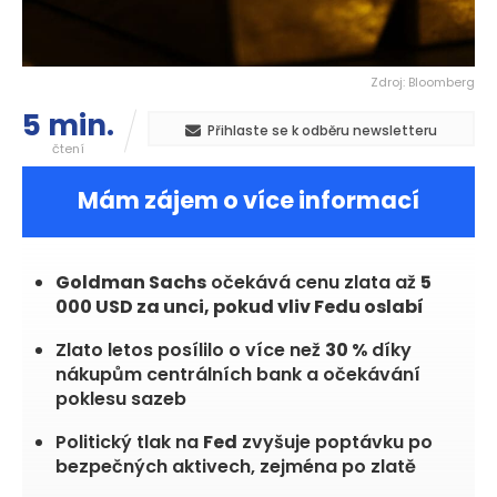
Zdroj: Bloomberg
5 min.
Přihlaste se k odběru newsletteru
čtení
Mám zájem o více informací
Goldman Sachs
očekává cenu zlata až
5
000 USD za unci, pokud vliv Fedu oslabí
Zlato letos posílilo o více než
30 %
díky
nákupům centrálních bank a očekávání
poklesu sazeb
Politický tlak na
Fed
zvyšuje poptávku po
bezpečných aktivech, zejména po zlatě