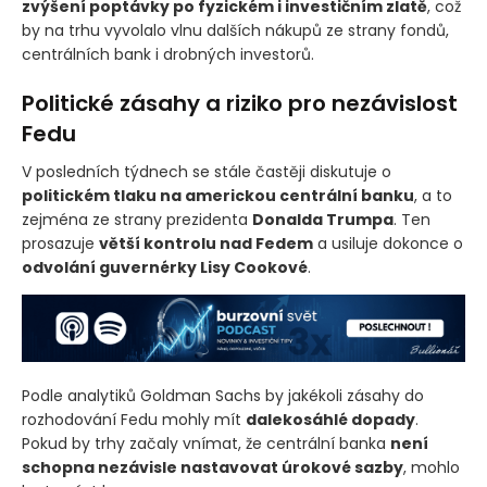
zvýšení poptávky po fyzickém i investičním zlatě
, což
by na trhu vyvolalo vlnu dalších nákupů ze strany fondů,
centrálních bank i drobných investorů.
Politické zásahy a riziko pro nezávislost
Fedu
V posledních týdnech se stále častěji diskutuje o
politickém tlaku na americkou centrální banku
, a to
zejména ze strany prezidenta
Donalda Trumpa
. Ten
prosazuje
větší kontrolu nad Fedem
a usiluje dokonce o
odvolání guvernérky Lisy Cookové
.
Podle analytiků Goldman Sachs by jakékoli zásahy do
rozhodování Fedu mohly mít
dalekosáhlé dopady
.
Pokud by trhy začaly vnímat, že centrální banka
není
schopna nezávisle nastavovat úrokové sazby
, mohlo