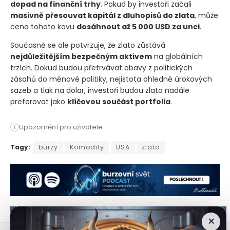
dopad na finanční trhy
. Pokud by investoři začali
masivně přesouvat kapitál z dluhopisů do zlata
, může
cena tohoto kovu
dosáhnout až 5 000 USD za unci
.
Současně se ale potvrzuje, že zlato zůstává
nejdůležitějším bezpečným aktivem
na globálních
trzích. Dokud budou přetrvávat obavy z politických
zásahů do měnové politiky, nejistota ohledně úrokových
sazeb a tlak na dolar, investoři budou zlato nadále
preferovat jako
klíčovou součást portfolia
.
Upozornění pro uživatele
i
Podle nové analýzy Goldman Sachs Group Inc by cena zlata moh
Tagy:
burzy
Komodity
USA
zlato
×