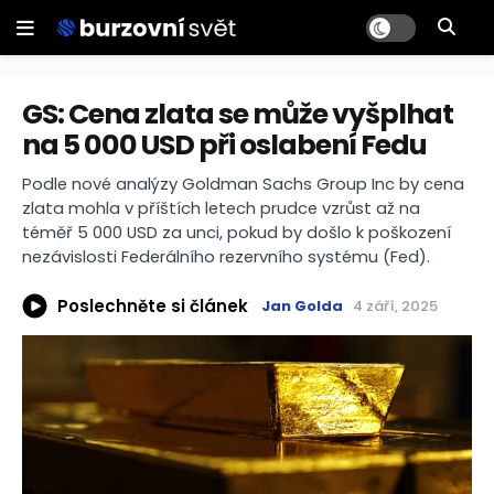
GS: Cena zlata se může vyšplhat
na 5 000 USD při oslabení Fedu
Podle nové analýzy Goldman Sachs Group Inc by cena
zlata mohla v příštích letech prudce vzrůst až na
téměř 5 000 USD za unci, pokud by došlo k poškození
nezávislosti Federálního rezervního systému (Fed).
Poslechněte si článek
Jan Golda
4 září, 2025