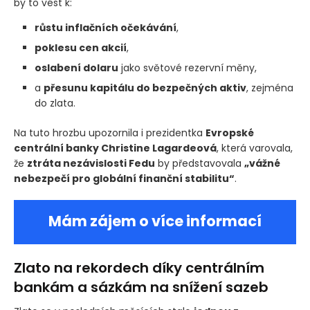
by to vést k:
růstu inflačních očekávání
,
poklesu cen akcií
,
oslabení dolaru
jako světové rezervní měny,
a
přesunu kapitálu do bezpečných aktiv
, zejména
do zlata.
Na tuto hrozbu upozornila i prezidentka
Evropské
centrální banky Christine Lagardeová
, která varovala,
že
ztráta nezávislosti Fedu
by představovala
„vážné
nebezpečí pro globální finanční stabilitu“
.
Mám zájem o více informací
Zlato na rekordech díky centrálním
bankám a sázkám na snížení sazeb