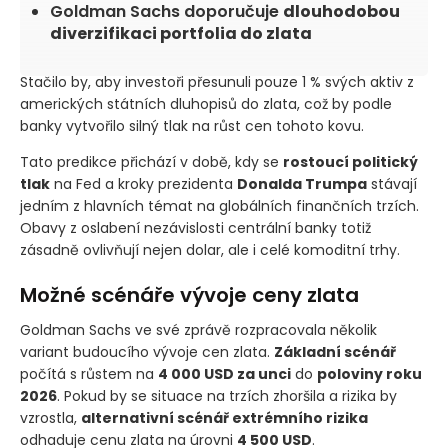
Goldman Sachs doporučuje
dlouhodobou
diverzifikaci portfolia do zlata
Stačilo by, aby investoři přesunuli pouze 1 % svých aktiv z
amerických státních dluhopisů do zlata, což by podle
banky vytvořilo silný tlak na růst cen tohoto kovu.
Tato predikce přichází v době, kdy se
rostoucí politický
tlak
na Fed a kroky prezidenta
Donalda Trumpa
stávají
jedním z hlavních témat na globálních finančních trzích.
Obavy z oslabení nezávislosti centrální banky totiž
zásadně ovlivňují nejen dolar, ale i celé komoditní trhy.
Možné scénáře vývoje ceny zlata
Goldman Sachs ve své zprávě rozpracovala několik
variant budoucího vývoje cen zlata.
Základní scénář
počítá s růstem na
4 000 USD za unci
do
poloviny roku
2026
. Pokud by se situace na trzích zhoršila a rizika by
vzrostla,
alternativní scénář extrémního rizika
odhaduje cenu zlata na úrovni
4 500 USD
.