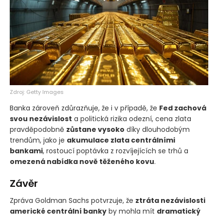
Zdroj: Getty Images
Banka zároveň zdůrazňuje, že i v případě, že
Fed zachová
svou nezávislost
a politická rizika odezní, cena zlata
pravděpodobně
zůstane vysoko
díky dlouhodobým
trendům, jako je
akumulace zlata centrálními
bankami
, rostoucí poptávka z rozvíjejících se trhů a
omezená nabídka nově těženého kovu
.
Závěr
Zpráva Goldman Sachs potvrzuje, že
ztráta nezávislosti
americké centrální banky
by mohla mít
dramatický