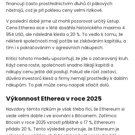
financují často prostřednictvím dluhů či pákových
nástrojů, což je při poklesu ceny velmi rizikové.
V poslední době jsme už mohli pozorovat určitý ústup.
Cena Etherea sice v létě dosáhla historického maxima 4
954 USD, ale následně klesla o 20 %. To vedlo k tomu, že
některé společnosti mají potíže se získáváním kapitálu, a
tím i s pokračováním v agresivních nákupech.
Kritici tohoto modelu upozorňují, že jde o začarovaný kruh.
Když cena roste, společnosti snadno lákají kapitál a
nákupy cenu ještě dál posilují. Pokud ale růst zastaví,
důvěra investorů klesá a firmy nemají prostředky k dalším
nákupům. To pak může cenu naopak stlačit dolů.
Výkonnost Etherea v roce 2025
Navzdory těmto rizikům je však třeba říci, že Ethereum si
vede velmi dobře i ve srovnání s Bitcoinem. Zatímco
Bitcoin v roce 2025 vzrostl přibližně o 17 %, Ethereum
přidalo 20 %. Tento výsledek potvrzuje, že Ethereum je