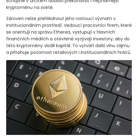
schopné v určitém období překonávat i nejznámější
kryptoměnu na světě.
Zároveň nelze přehlédnout jeho rostoucí význam v
institucionálním prostředí. Vedoucí pracovníci firem, které
se orientují na správu Etherea, vystupují v hlavních
finančních médiích a otevřeně vyzývají investory, aby do
této kryptoměny vložili kapitál. To vytváří další vlnu zájmu
a přitahuje pozornost retailových i institucionálních hráčů.