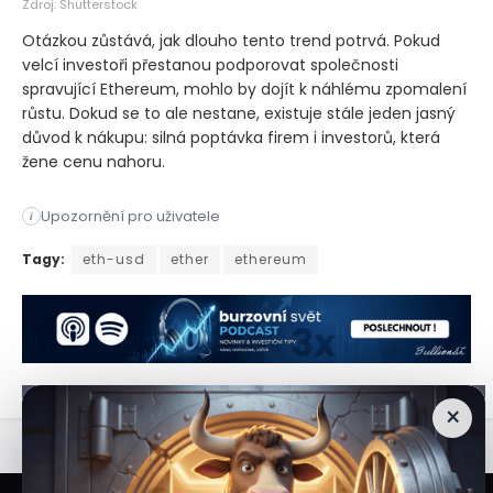
Zdroj: Shutterstock
Otázkou zůstává, jak dlouho tento trend potrvá. Pokud
velcí investoři přestanou podporovat společnosti
spravující Ethereum, mohlo by dojít k náhlému zpomalení
růstu. Dokud se to ale nestane, existuje stále jeden jasný
důvod k nákupu: silná poptávka firem i investorů, která
žene cenu nahoru.
Upozornění pro uživatele
i
Společnosti zabývající se správou digitálních aktiv se v pos
Tagy:
eth-usd
ether
ethereum
×