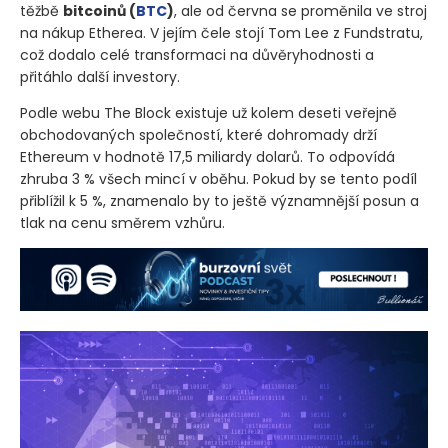
těžbě
bitcoinů
(
BTC
)
, ale od června se proměnila ve stroj
na nákup Etherea. V jejím čele stojí Tom Lee z Fundstratu,
což dodalo celé transformaci na důvěryhodnosti a
přitáhlo další investory.
Podle webu The Block existuje už kolem deseti veřejně
obchodovaných společností, které dohromady drží
Ethereum v hodnotě 17,5 miliardy dolarů. To odpovídá
zhruba 3 % všech mincí v oběhu. Pokud by se tento podíl
přiblížil k 5 %, znamenalo by to ještě významnější posun a
tlak na cenu směrem vzhůru.