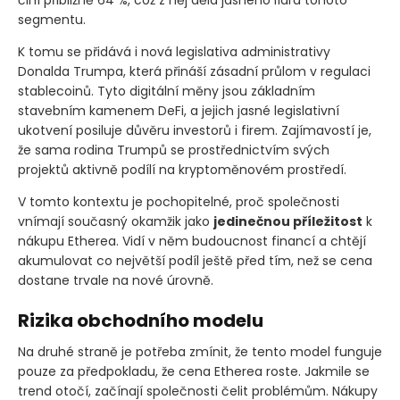
činí přibližně 64 %, což z něj dělá jasného lídra tohoto
segmentu.
K tomu se přidává i nová legislativa administrativy
Donalda Trumpa, která přináší zásadní průlom v regulaci
stablecoinů. Tyto digitální měny jsou základním
stavebním kamenem DeFi, a jejich jasné legislativní
ukotvení posiluje důvěru investorů i firem. Zajímavostí je,
že sama rodina Trumpů se prostřednictvím svých
projektů aktivně podílí na kryptoměnovém prostředí.
V tomto kontextu je pochopitelné, proč společnosti
vnímají současný okamžik jako
jedinečnou příležitost
k
nákupu Etherea. Vidí v něm budoucnost financí a chtějí
akumulovat co největší podíl ještě před tím, než se cena
dostane trvale na nové úrovně.
Rizika obchodního modelu
Na druhé straně je potřeba zmínit, že tento model funguje
pouze za předpokladu, že cena Etherea roste. Jakmile se
trend otočí, začínají společnosti čelit problémům. Nákupy