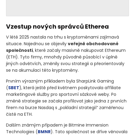
Vzestup nových správců Etherea
V létě 2025 nastala na trhu s kryptoměnami zajímavá
situace. Najednou se objevily
veřejně obchodované
společnosti
, které začaly masivně nakupovat Ethereum
(ETH)
. Tyto firmy, mnohdy původně působící v úplně
jiných odvětvích, změnily svou strategii a přeorientovaly
se na akumulaci této kryptoměny.
Prvním výrazným příkladem byla SharpLink Gaming
(
SBET
)
, která ještě před květnem poskytovala affiliate
marketingové služby pro sportovní sázkové weby. Po
změně strategie se začala profilovat jako jedna z prvních
firem na burze Nasdaq s „pokladní strategií“ zaměřenou
čistě na ETH.
Dalším známým případem je Bitmine Immersion
Technologies
(
BMNR
)
. Tato společnost se dříve věnovala