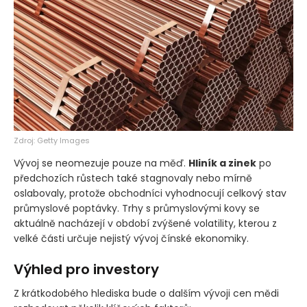
Zdroj: Getty Images
Vývoj se neomezuje pouze na měď.
Hliník a zinek
po
předchozích růstech také stagnovaly nebo mírně
oslabovaly, protože obchodníci vyhodnocují celkový stav
průmyslové poptávky. Trhy s průmyslovými kovy se
aktuálně nacházejí v období zvýšené volatility, kterou z
velké části určuje nejistý vývoj čínské ekonomiky.
Výhled pro investory
Z krátkodobého hlediska bude o dalším vývoji cen mědi