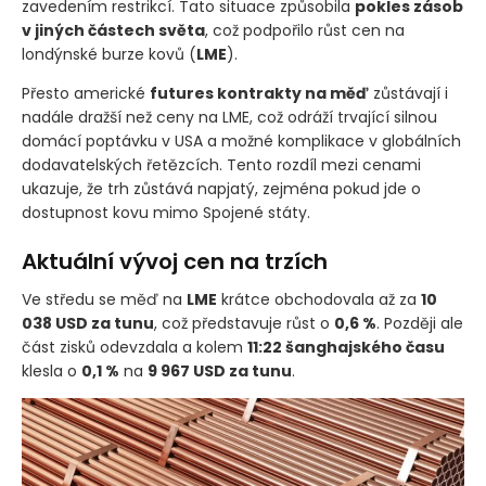
zavedením restrikcí. Tato situace způsobila
pokles zásob
v jiných částech světa
, což podpořilo růst cen na
londýnské burze kovů
(
LME
)
.
Přesto americké
futures kontrakty na měď
zůstávají i
nadále dražší než ceny na LME, což odráží trvající silnou
domácí poptávku v USA a možné komplikace v globálních
dodavatelských řetězcích. Tento rozdíl mezi cenami
ukazuje, že trh zůstává napjatý, zejména pokud jde o
dostupnost kovu mimo Spojené státy.
Aktuální vývoj cen na trzích
Ve středu se měď na
LME
krátce obchodovala až za
10
038 USD za tunu
, což představuje růst o
0,6 %
. Později ale
část zisků odevzdala a kolem
11:22 šanghajského času
klesla o
0,1 %
na
9 967 USD za tunu
.