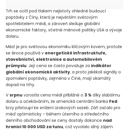
Trh se ocitl pod tlakem nejistoty ohledně budoucí
poptávky z Číny, která je největším světovým
spotřebitelem mědi, a zároveň sleduje globální
ekonomické faktory, včetně měnové politiky USA a vývoje
dolaru.
Měď je pro světovou ekonomiku klíčovým kovem, protože
se široce používá v
energetické infrastruktuře,
stavebnictví, elektronice a automobilovém
průmyslu
. Její cena se často považuje za
indikátor
globální ekonomické aktivity
, a proto jakékoli signály o
zpomalení poptávky, zejména v Číně, mají okamžitý
dopad na trhy.
V
srpnu
vzrostla cena mědi přibližně o
3 %
díky slabšímu
dolaru a očekáváním, že americká centrální banka
Fed
brzy přistoupí ke snížení úrokových sazeb. Září začalo pro
měď optimisticky – během úterního a středečního
denního obchodování se ceny dostaly dokonce
nad
hranici 10 000 USD za tunu
, což vyvolalo silný zájem