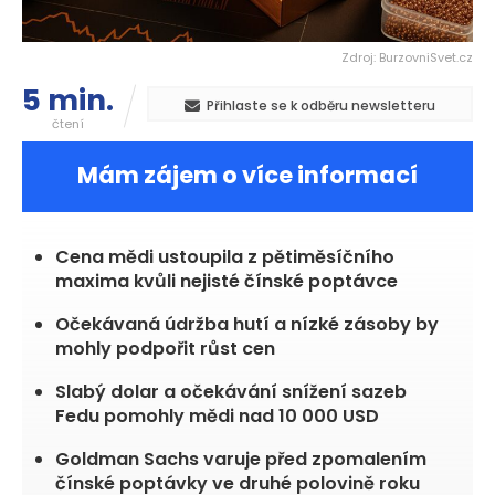
Zdroj: BurzovniSvet.cz
5 min.
Přihlaste se k odběru newsletteru
čtení
Mám zájem o více informací
Cena mědi ustoupila z pětiměsíčního
maxima kvůli nejisté čínské poptávce
Očekávaná údržba hutí a nízké zásoby by
mohly podpořit růst cen
Slabý dolar a očekávání snížení sazeb
Fedu pomohly mědi nad 10 000 USD
Goldman Sachs varuje před zpomalením
čínské poptávky ve druhé polovině roku