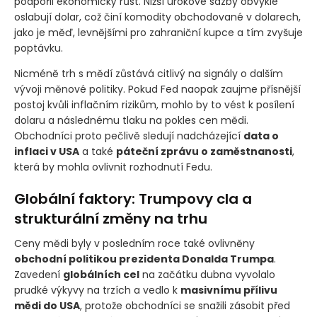
podpořil ekonomický růst. Nižší úrokové sazby obvykle
oslabují dolar, což činí komodity obchodované v dolarech,
jako je měď, levnějšími pro zahraniční kupce a tím zvyšuje
poptávku.
Nicméně trh s mědí zůstává citlivý na signály o dalším
vývoji měnové politiky. Pokud Fed naopak zaujme přísnější
postoj kvůli inflačním rizikům, mohlo by to vést k posílení
dolaru a následnému tlaku na pokles cen mědi.
Obchodníci proto pečlivě sledují nadcházející
data o
inflaci v USA
a také
páteční zprávu o zaměstnanosti
,
která by mohla ovlivnit rozhodnutí Fedu.
Globální faktory: Trumpovy cla a
strukturální změny na trhu
Ceny mědi byly v posledním roce také ovlivněny
obchodní politikou prezidenta Donalda Trumpa
.
Zavedení
globálních cel
na začátku dubna vyvolalo
prudké výkyvy na trzích a vedlo k
masivnímu přílivu
mědi do USA
, protože obchodníci se snažili zásobit před