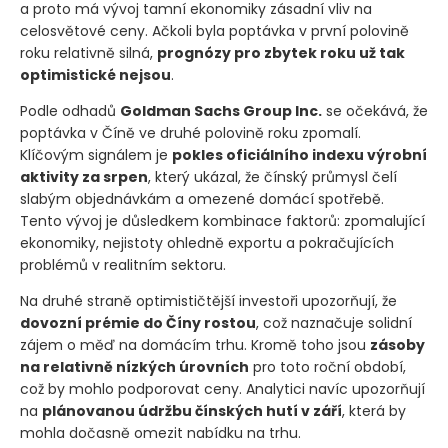
a proto má vývoj tamní ekonomiky zásadní vliv na
celosvětové ceny. Ačkoli byla poptávka v první polovině
roku relativně silná,
prognózy pro zbytek roku už tak
optimistické nejsou
.
Podle odhadů
Goldman Sachs Group Inc.
se očekává, že
poptávka v Číně ve druhé polovině roku zpomalí.
Klíčovým signálem je
pokles oficiálního indexu výrobní
aktivity za srpen
, který ukázal, že čínský průmysl čelí
slabým objednávkám a omezené domácí spotřebě.
Tento vývoj je důsledkem kombinace faktorů: zpomalující
ekonomiky, nejistoty ohledně exportu a pokračujících
problémů v realitním sektoru.
Na druhé straně optimističtější investoři upozorňují, že
dovozní prémie do Číny rostou
, což naznačuje solidní
zájem o měď na domácím trhu. Kromě toho jsou
zásoby
na relativně nízkých úrovních
pro toto roční období,
což by mohlo podporovat ceny. Analytici navíc upozorňují
na
plánovanou údržbu čínských hutí v září
, která by
mohla dočasně omezit nabídku na trhu.