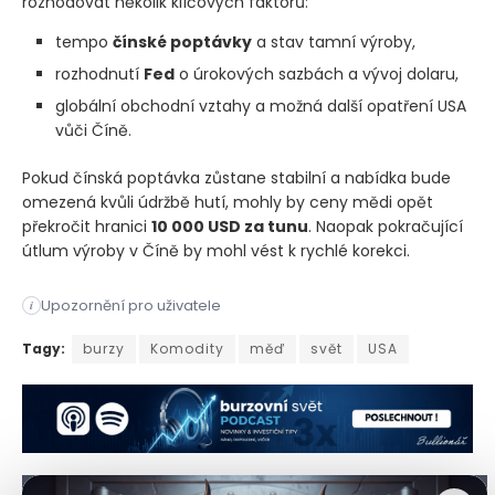
rozhodovat několik klíčových faktorů:
tempo
čínské poptávky
a stav tamní výroby,
rozhodnutí
Fed
o úrokových sazbách a vývoj dolaru,
globální obchodní vztahy a možná další opatření USA
vůči Číně.
Pokud čínská poptávka zůstane stabilní a nabídka bude
omezená kvůli údržbě hutí, mohly by ceny mědi opět
překročit hranici
10 000 USD za tunu
. Naopak pokračující
útlum výroby v Číně by mohl vést k rychlé korekci.
Upozornění pro uživatele
i
Cena mědi ve středu mírně klesla poté, co se během londýnské
Tagy:
burzy
Komodity
měď
svět
USA