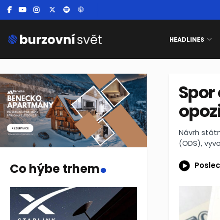
HEADLINES
Spor 
opozi
Návrh státn
(ODS), vyvo
.
Poslec
Co hýbe trhem