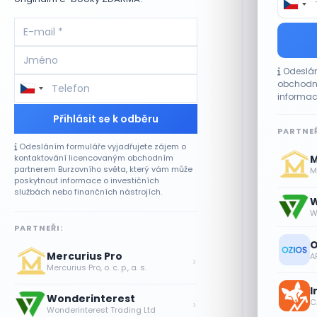
investice do
procent. Ná
Schillerové
Reakce 
Odeslán
obchodní
Kriticky se 
informac
za důsledek
Přihlásit se k odběru
krátkodobé 
PARTNEŘ
Hřib zárove
Odesláním formuláře vyjadřujete zájem o
bydlení, což
M
kontaktování licencovaným obchodním
partnerem Burzovního světa, který vám může
Me
poskytnout informace o investičních
Podobně i
S
službách nebo finančních nástrojích.
Tomia Ok
W
W
Hrnčíř
označ
PARTNEŘI:
rozpočet za
O
miliardy na
Mercurius Pro
A
›
Mercurius Pro, o. c. p., a. s.
I
Wonderinterest
›
CA
Wonderinterest Trading Ltd