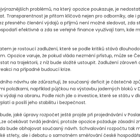
jvýraznějších problémů, na který opozice poukazuje, je nedosta
at. Transparentnost je přitom klíčová nejen pro odborníky, ale i 
Bez přesného členění výdajů a příjmů není možné sledovat, zda s
spodaří efektivně a zda se veřejné finance využívají tam, kde ma
tem je rostoucí zadlužení, které se podle kritiků stává dlouhod
ým. Opozice varuje, že pokud vláda nezmění přístup, může se Č
stat na trajektorii, z níž bude složité ustoupit. Zadlužení zárove
reakci na případné budoucí krize.
ádního návrhu ale zdůrazňují, že současný deficit je částečně z
 položkami, například půjčkou na výstavbu jaderných bloků v
i výdaji na obranu. Podle nich jde o investice, které se státu v
platí a posílí jeho stabilitu i bezpečnost.
 bude, jaké úpravy rozpočet ještě projde při projednávání v Posl
ze očekávat tvrdá jednání, protože opozice požaduje zásadní 
da bude obhajovat současný návrh. Schvalování rozpočtu tak m
ické střety, ale i debatu o samotném směřování české hospodářsk