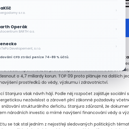
aKlíč
›
nergodomy s.r.o.
Mám zájem o více informací
arth Operák
›
utocentrum BARTH a.s.
enecko
›
TOP 09 a obhajoba vlády
nTePo Developement, s.r.o.
ozpočtu mají i vládní strany. Předsedkyně TOP 09
Markéta Peka
odování CFD ztrácí peníze 74–89 % účtů.
značila za podhodnocené kapitoly spadající pod její stranu – te
ví a vědu. Připomněla, že právě rozpočet ministerstva zdravotni
lesnout o 4,7 miliardy korun. TOP 09 proto plánuje na dalších j
navýšení prostředků do vědy, výzkumu i zdravotnictví.
ncí Stanjura však návrh hájí. Podle něj rozpočet zajišťuje sociální s
ergetickou nezávislost a zároveň plní zákonné požadavky včetn
snižování strukturálního deficitu. Stanjura zdůraznil, že dokume
jem národních investic a mírné navýšení financování vědy a vý
čtu se tak stal jedním z nejostřeji sledovaných politických téma