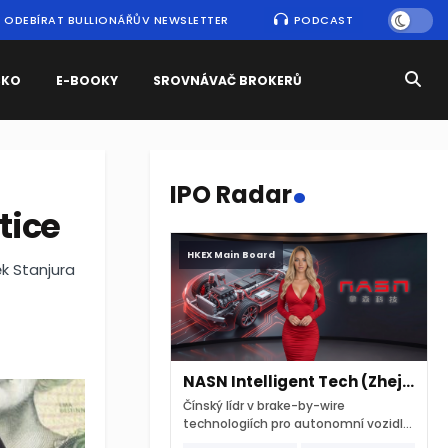
ODEBÍRAT BULLIONÁŘŮV NEWSLETTER
PODCAST
SKO
E-BOOKY
SROVNÁVAČ BROKERŮ
.
IPO Radar
tice
HKEX Main Board
ěk Stanjura
NASN Intelligent Tech (Zhejiang)
Čínský lídr v brake-by-wire
technologiích pro autonomní vozidla
vstupuje na hongkongskou burzu 7.