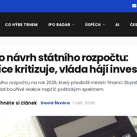
CO HÝBE TRHEM
IPO RADAR
ÚSPĚCH
AI
ČE
o návrh státního rozpočtu:
ce kritizuje, vláda hájí inves
ího rozpočtu na rok 2026, který předložil ministr financí Zbyn
lal bouřlivé reakce napříč politickým spektrem.
hněte si článek
David Škvára
1 září, 2025