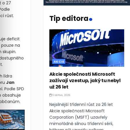
t o 27
.
Podle
í růst.
Tip editora
je deficit
í pouze na
 skupin.
u dostupného
AKCIE
t.
Akcie společnosti Microsoft
h lídra
zažívají vzestup, jaký tu nebyl
oru
Jan
už 26 let
í. Podle SPD
co obsahuje
5 SRPNA, 2026
m občanům.
Nejsilnější třídenní růst za 26 let
Akcie společnosti Microsoft
Corporation (MSFT) uzavřely
mimořádně silnou třídenní sérii,