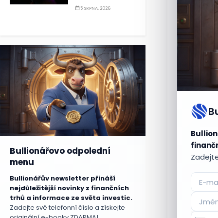
5 SRPNA, 2026
Zdroj: Canva
B
Kritika 
Nejostřejší
Bullion
Schillerov
finančn
Bullionářovo odpolední
poprvé neob
Zadejte
členění pří
menu
programů. „V
Bullionářův newsletter přináší
výdaje státu
nejdůležitější novinky z finančních
trhů a informace ze světa investic.
Schillerová
Zadejte své telefonní číslo a získejte
rozpočet ohr
originální e-booky ZDARMA!