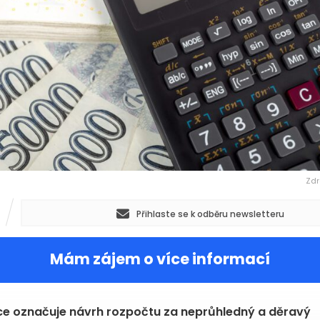
Zdr
Přihlaste se k odběru newsletteru
Mám zájem o více informací
e označuje návrh rozpočtu za neprůhledný a děravý