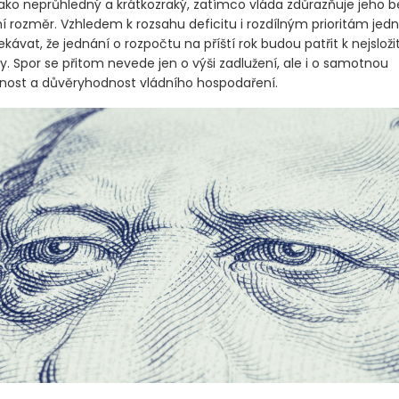
ako neprůhledný a krátkozraký, zatímco vláda zdůrazňuje jeho 
ní rozměr. Vzhledem k rozsahu deficitu i rozdílným prioritám jedn
ekávat, že jednání o rozpočtu na příští rok budou patřit k nejsloži
y. Spor se přitom nevede jen o výši zadlužení, ale i o samotnou
nost a důvěryhodnost vládního hospodaření.