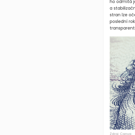
ho odmítá j
a stabilizač
stran lze oč
poslední rok
transparent
Zdroj: Canva