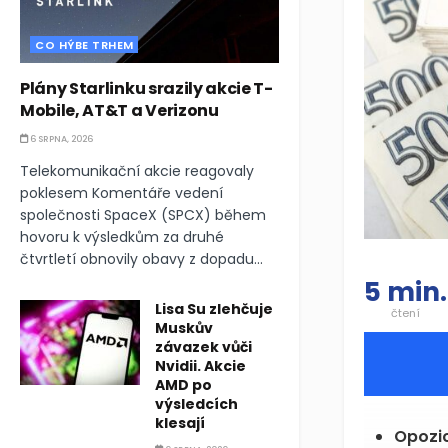
CO HÝBE TRHEM
Plány Starlinku srazily akcie T-
Mobile, AT&T a Verizonu
6 SRPNA, 2026
Telekomunikační akcie reagovaly
poklesem Komentáře vedení
společnosti SpaceX (SPCX) během
hovoru k výsledkům za druhé
čtvrtletí obnovily obavy z dopadu...
5 min.
Lisa Su zlehčuje
čtení
Muskův
závazek vůči
Nvidii. Akcie
AMD po
výsledcích
klesají
Opozic