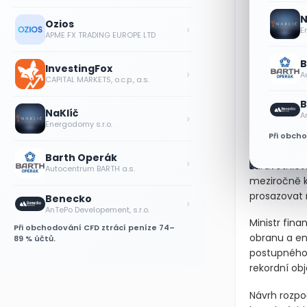
N
Ozios
›
E
APME FX TRADING EUROPE LTD
B
InvestingFox
›
A
CAPITAL MARKETS, o.c.p., a.s.
B
Postoj 
NaKlíč
›
A
Energodomy s.r.o.
Výhrady k r
Při obch
Adamová
o
Barth Operák
›
zdravotnict
Autocentrum BARTH a.s.
meziročně k
prosazovat 
Benecko
›
AnTePo Developement, s.r.o.
Ministr fina
Při obchodování CFD ztrácí peníze 74–
obranu a en
89 % účtů.
postupného 
rekordní ob
Návrh rozpo