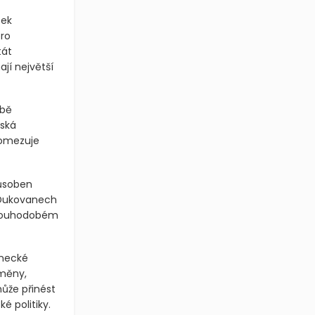
tek
pro
tát
jí největší
obě
eská
ň omezuje
působen
 Dukovanech
 dlouhodobém
anecké
změny,
ůže přinést
é politiky.