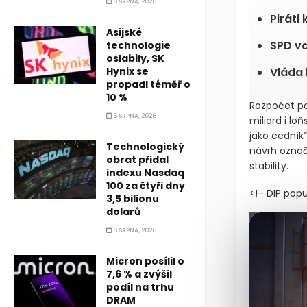
6 SRPNA, 2026
Piráti
Asijské
SPD va
technologie
oslabily, SK
Hynix se
Vláda 
propadl téměř o
10 %
Rozpočet po
6 SRPNA, 2026
miliard i lo
jako cedník
Technologický
návrh označ
obrat přidal
stability.
indexu Nasdaq
100 za čtyři dny
<!– DIP pop
3,5 bilionu
dolarů
6 SRPNA, 2026
Micron posílil o
7,6 % a zvýšil
podíl na trhu
DRAM