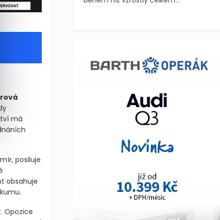
během níž vzrostly celkem...
rová
dy
ctví má
ednáních
mír, posiluje
ě
nt obsahuje
zkumu.
t. Opozice