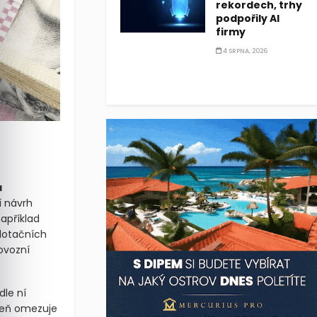
rekordech, trhy
podpořily AI
firmy
4 SRPNA, 2026
a
í návrh
apříklad
dotačních
rovozní
dle ní
oveň omezuje