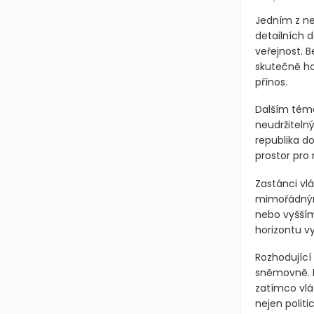
Jedním z ne
detailních d
veřejnost. 
skutečně ho
přínos.
Dalším téma
neudržiteln
republika do
prostor pro 
Zastánci vl
mimořádnými
nebo vyšším
horizontu vy
Rozhodující
sněmovně. L
zatímco vlá
nejen polit