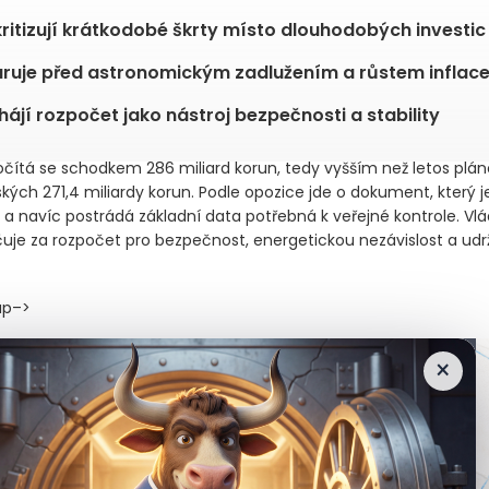
 kritizují krátkodobé škrty místo dlouhodobých investic
ruje před astronomickým zadlužením a růstem inflac
hájí rozpočet jako nástroj bezpečnosti a stability
čítá se schodkem 286 miliard korun, tedy vyšším než letos plá
ňských 271,4 miliardy korun. Podle opozice jde o dokument, který j
“ a navíc postrádá základní data potřebná k veřejné kontrole. V
uje za rozpočet pro bezpečnost, energetickou nezávislost a udrž
up–>
×