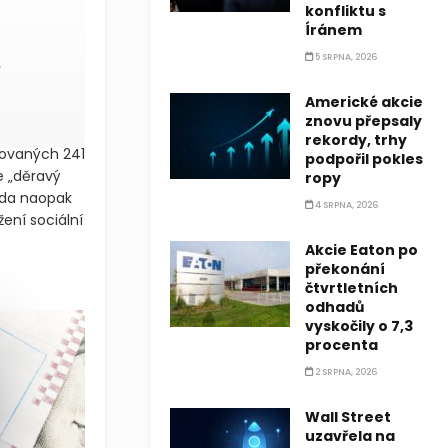
konfliktu s
Íránem
5 SRPNA, 2026
e
Americké akcie
znovu přepsaly
rekordy, trhy
novaných 241
podpořil pokles
e „děravý
ropy
láda naopak
4 SRPNA, 2026
ení sociální
Akcie Eaton po
překonání
čtvrtletních
odhadů
vyskočily o 7,3
procenta
2 SRPNA, 2026
Wall Street
uzavřela na