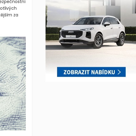
bezpečnostní
otlivých
tějším za