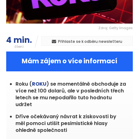
Zdroj: Getty Images
4 min.
Přihlaste se k odběru newsletteru
čtení
Mám zájem o více informací
Roku (
ROKU
) se momentálně obchoduje za
více než 100 dolarů, ale v posledních třech
letech se mu nepodařilo tuto hodnotu
udržet
Dříve očekávaný návrat k ziskovosti by
měl pomoci utišit pesimistické hlasy
ohledně společnosti