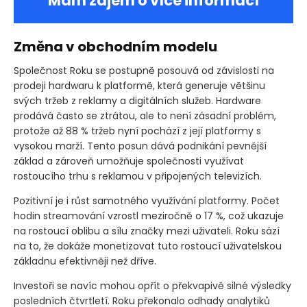
Mám zájem o více informací
Změna v obchodním modelu
Společnost Roku se postupně posouvá od závislosti na
prodeji hardwaru k platformě, která generuje většinu
svých tržeb z reklamy a digitálních služeb. Hardware
prodává často se ztrátou, ale to není zásadní problém,
protože až 88 % tržeb nyní pochází z její platformy s
vysokou marží. Tento posun dává podnikání pevnější
základ a zároveň umožňuje společnosti využívat
rostoucího trhu s reklamou v připojených televizích.
Pozitivní je i růst samotného využívání platformy. Počet
hodin streamování vzrostl meziročně o 17 %, což ukazuje
na rostoucí oblibu a sílu značky mezi uživateli. Roku sází
na to, že dokáže monetizovat tuto rostoucí uživatelskou
základnu efektivněji než dříve.
Investoři se navíc mohou opřít o překvapivě silné výsledky
posledních čtvrtletí. Roku překonalo odhady analytiků