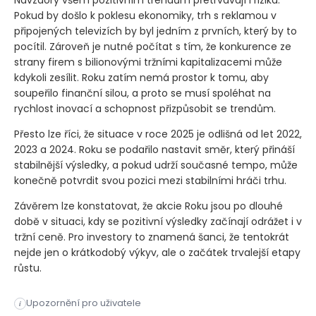
Navzdory všem pozitivním trendům přetrvávají i rizika.
Pokud by došlo k poklesu ekonomiky, trh s reklamou v
připojených televizích by byl jedním z prvních, který by to
pocítil. Zároveň je nutné počítat s tím, že konkurence ze
strany firem s bilionovými tržními kapitalizacemi může
kdykoli zesílit. Roku zatím nemá prostor k tomu, aby
soupeřilo finanční silou, a proto se musí spoléhat na
rychlost inovací a schopnost přizpůsobit se trendům.
Přesto lze říci, že situace v roce 2025 je odlišná od let 2022,
2023 a 2024. Roku se podařilo nastavit směr, který přináší
stabilnější výsledky, a pokud udrží současné tempo, může
konečně potvrdit svou pozici mezi stabilními hráči trhu.
Závěrem lze konstatovat, že akcie Roku jsou po dlouhé
době v situaci, kdy se pozitivní výsledky začínají odrážet i v
tržní ceně. Pro investory to znamená šanci, že tentokrát
nejde jen o krátkodobý výkyv, ale o začátek trvalejší etapy
růstu.
Upozornění pro uživatele
i