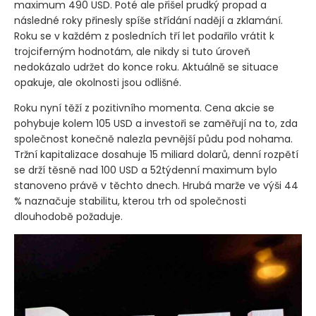
maximum 490 USD. Poté ale přišel prudký propad a
následné roky přinesly spíše střídání nadějí a zklamání.
Roku se v každém z posledních tří let podařilo vrátit k
trojciferným hodnotám, ale nikdy si tuto úroveň
nedokázalo udržet do konce roku. Aktuálně se situace
opakuje, ale okolnosti jsou odlišné.
Roku nyní těží z pozitivního momenta. Cena akcie se
pohybuje kolem 105 USD a investoři se zaměřují na to, zda
společnost konečně nalezla pevnější půdu pod nohama.
Tržní kapitalizace dosahuje 15 miliard dolarů, denní rozpětí
se drží těsně nad 100 USD a 52týdenní maximum bylo
stanoveno právě v těchto dnech. Hrubá marže ve výši 44
% naznačuje stabilitu, kterou trh od společnosti
dlouhodobě požaduje.