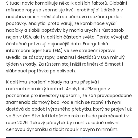
Situaci navíc komplikuje několik dalších faktorů. Globální
rafinace ropy se zpomaluje kvůli probíhající údržbě a v
nadcházejících měsících se očekává i sezónní pokles
poptávky. Analytici proto varují, že kombinace vyšší
nabídky a slabší poptávky by mohla urychlit růst zásob
nejen v USA, ale i v dalších částech světa. Tento vývoj už
částečně potvrzují nejnovější data. Energetická
informační agentura
(EIA)
ve své středeční zprávě
uvedla, že zásoby ropy, benzínu i destilátů v USA minulý
týden vzrostly. Za růstem stojí nižší rafinérská činnost i
slábnoucí poptávka po palivech.
K dalšímu zhoršení nálady na trhu přispívá i
makroekonomický kontext. Analytici JPMorgan v
poznámce pro investory upozornili, že září pravděpodobně
znamenalo zlomový bod. Podle nich se ropný trh nyní
dostává do období výrazného přebytku, který se projeví už
ve čtvrtém čtvrtletí letošního roku a bude pokračovat i v
roce 2026. Takový přebytek by mohl zásadně ovlivnit
cenovou dynamiku a tlačit ropu k novým minimům.