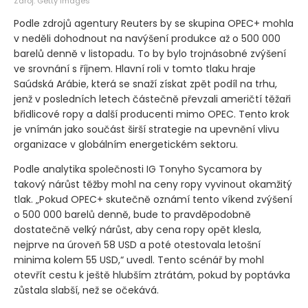
Zdroj: Getty Images
Podle zdrojů agentury Reuters by se skupina OPEC+ mohla
v neděli dohodnout na navýšení produkce až o 500 000
barelů denně v listopadu. To by bylo trojnásobné zvýšení
ve srovnání s říjnem. Hlavní roli v tomto tlaku hraje
Saúdská Arábie, která se snaží získat zpět podíl na trhu,
jenž v posledních letech částečně převzali američtí těžaři
břidlicové ropy a další producenti mimo OPEC. Tento krok
je vnímán jako součást širší strategie na upevnění vlivu
organizace v globálním energetickém sektoru.
Podle analytika společnosti IG Tonyho Sycamora by
takový nárůst těžby mohl na ceny ropy vyvinout okamžitý
tlak. „Pokud OPEC+ skutečně oznámí tento víkend zvýšení
o 500 000 barelů denně, bude to pravděpodobně
dostatečně velký nárůst, aby cena ropy opět klesla,
nejprve na úroveň 58 USD a poté otestovala letošní
minima kolem 55 USD,“ uvedl. Tento scénář by mohl
otevřít cestu k ještě hlubším ztrátám, pokud by poptávka
zůstala slabší, než se očekává.