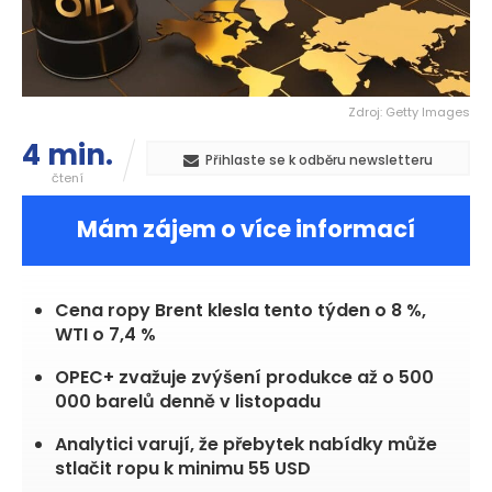
Zdroj: Getty Images
4 min.
Přihlaste se k odběru newsletteru
čtení
Mám zájem o více informací
Cena ropy Brent klesla tento týden o 8 %,
WTI o 7,4 %
OPEC+ zvažuje zvýšení produkce až o 500
000 barelů denně v listopadu
Analytici varují, že přebytek nabídky může
stlačit ropu k minimu 55 USD