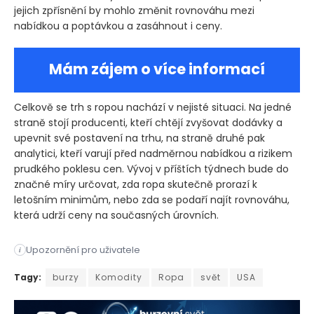
jejich zpřísnění by mohlo změnit rovnováhu mezi
nabídkou a poptávkou a zasáhnout i ceny.
Mám zájem o více informací
Celkově se trh s ropou nachází v nejisté situaci. Na jedné
straně stojí producenti, kteří chtějí zvyšovat dodávky a
upevnit své postavení na trhu, na straně druhé pak
analytici, kteří varují před nadměrnou nabídkou a rizikem
prudkého poklesu cen. Vývoj v příštích týdnech bude do
značné míry určovat, zda ropa skutečně prorazí k
letošním minimům, nebo zda se podaří najít rovnováhu,
která udrží ceny na současných úrovních.
Upozornění pro uživatele
i
Ceny ropy v pátek po čtyřech dnech nepřetržitého poklesu mír
Tagy:
burzy
Komodity
Ropa
svět
USA