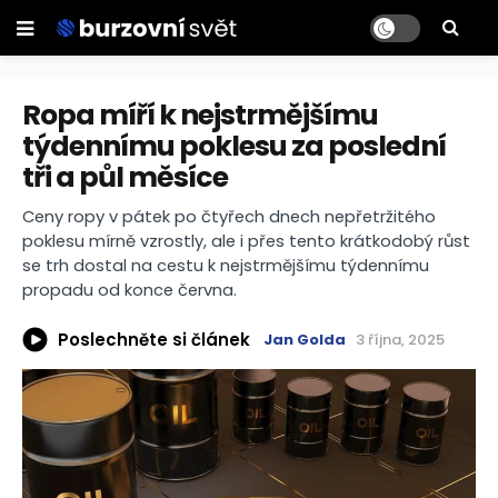
Ropa míří k nejstrmějšímu
týdennímu poklesu za poslední
tři a půl měsíce
Ceny ropy v pátek po čtyřech dnech nepřetržitého
poklesu mírně vzrostly, ale i přes tento krátkodobý růst
se trh dostal na cestu k nejstrmějšímu týdennímu
propadu od konce června.
Poslechněte si článek
Jan Golda
3 října, 2025