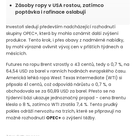
Zásoby ropy v USA rostou, zatímco
poptávka i rafinace oslabují
Investoři sledují především nadcházející rozhodnutí
skupiny OPEC+, která by mohla oznámit další zvýšení
produkce. Tento krok, i přes obavy z nadměrné nabídky,
by mohl výrazně ovlivnit vývoj cen v příštích týdnech a
měsících.
Futures na ropu Brent vzrostly o 43 centů, tedy o 0,7 %, na
64,54 USD za barel v ranních hodinách evropského času.
Americká lehká ropa West Texas Intermediate
(WTI)
si
připsala 41 centů, což odpovídá nárůstu o 0,7 %, a
obchodovala se za 60,89 USD za barel. Přesto se na
týdenní bázi ukazuje jednoznačný propad – cena Brentu
klesla o 8 %, zatímco WTI ztratila 7,4 %. Tento prudký
pokles odráží nervozitu na trzích, které se připravují na
možné rozhodnutí
OPEC+
o zvýšení těžby.