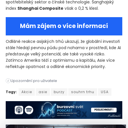
spotřebitelský sektor a čínské technologie. Šanghajský
index
Shanghai Composite
však o 0,2 % klesl.
Mám zájem o více informací
Odlišné reakce asijských trhů ukazují, že globální investoři
stále hledají pevnou půdu pod nohama v prostředí, kde AI
představuje velký potenciál, ale také vysoké riziko.
Zatímco Amerika těží z optimismu a kapitálu, Asie více
reflektuje opatrnost a odlišné ekonomické priority.
Upozornění pro uživatele
i
Americké akciové trhy v posledních dnech opět ukázaly, jak s
Tagy:
Akcie
asie
burzy
souhrn trhu
USA