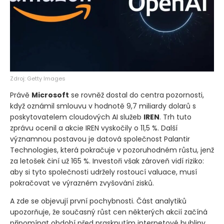
Zdroj: Getty Images
Právě
Microsoft
se rovněž dostal do centra pozornosti,
když oznámil smlouvu v hodnotě 9,7 miliardy dolarů s
poskytovatelem cloudových AI služeb
IREN
. Trh tuto
zprávu ocenil a akcie IREN vyskočily o 11,5 %. Další
významnou postavou je datová společnost Palantir
Technologies, která pokračuje v pozoruhodném růstu, jenž
za letošek činí už 165 %. Investoři však zároveň vidí riziko:
aby si tyto společnosti udržely rostoucí valuace, musí
pokračovat ve výrazném zvyšování zisků.
A zde se objevují první pochybnosti. Část analytiků
upozorňuje, že současný růst cen některých akcií začíná
připomínat období před prasknutím internetové bubliny