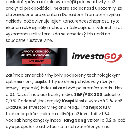
poslední zpráva ukázala výraznější pokles aktivity, než
analytici předpokládali. Některé společnosti upozornily, že
cla zavedená prezidentem Donaldem Trumpem zvyšují
náklady, což ovlivňuje jejich konkurenceschopnost. Tyto
ekonomické signály mohou v následujících týdnech hrát
významnou roli v tom, zda se americký trh udrží na
současné růstové vlně.
Zatímco americké trhy byly podpořeny technologickým
optimismem, asijské trhy se dnes pohybovaly různými
směry. Japonský index
Nikkei 225
po státním svátku klesl
o 0,5 %, zatímco australský index
S&P/ASX 200
oslabil o
0,9 %. Podobně jihokorejský
Kospi
klesl o výrazná 2 %, což
ukazuje, že investoři v regionu reagují na nejistotu v
technologickém sektoru citlivěji než investoři v USA.
Naopak hongkongský index
Hang Seng
vzrostl o 0,2 %, což
bylo podpořeno aktivitou na trzích zaměřených na