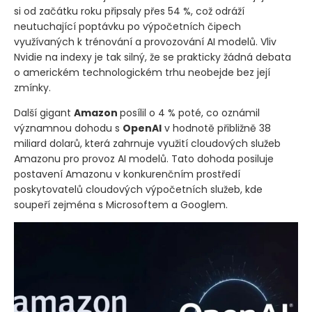
si od začátku roku připsaly přes 54 %, což odráží
neutuchající poptávku po výpočetních čipech
využívaných k trénování a provozování AI modelů. Vliv
Nvidie na indexy je tak silný, že se prakticky žádná debata
o americkém technologickém trhu neobejde bez její
zmínky.
Další gigant
Amazon
posílil o 4 % poté, co oznámil
významnou dohodu s
OpenAI
v hodnotě přibližně 38
miliard dolarů, která zahrnuje využití cloudových služeb
Amazonu pro provoz AI modelů. Tato dohoda posiluje
postavení Amazonu v konkurenčním prostředí
poskytovatelů cloudových výpočetních služeb, kde
soupeří zejména s Microsoftem a Googlem.