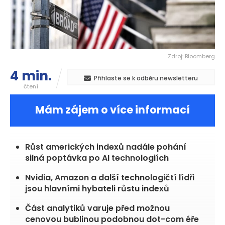
Zdroj: Bloomberg
4 min.
Přihlaste se k odběru newsletteru
čtení
Mám zájem o více informací
Růst amerických indexů nadále pohání
silná poptávka po AI technologiích
Nvidia, Amazon a další technologičtí lídři
jsou hlavními hybateli růstu indexů
Část analytiků varuje před možnou
cenovou bublinou podobnou dot-com éře