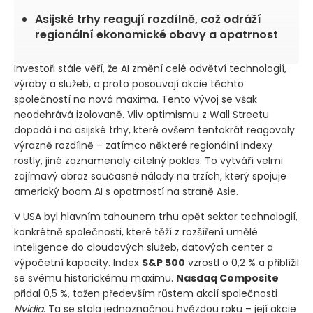
Asijské trhy reagují rozdílně, což odráží
regionální ekonomické obavy a opatrnost
Investoři stále věří, že AI změní celé odvětví technologií,
výroby a služeb, a proto posouvají akcie těchto
společností na nová maxima. Tento vývoj se však
neodehrává izolovaně. Vliv optimismu z Wall Streetu
dopadá i na asijské trhy, které ovšem tentokrát reagovaly
výrazně rozdílně – zatímco některé regionální indexy
rostly, jiné zaznamenaly citelný pokles. To vytváří velmi
zajímavý obraz současné nálady na trzích, který spojuje
americký boom AI s opatrností na straně Asie.
V USA byl hlavním tahounem trhu opět sektor technologií,
konkrétně společnosti, které těží z rozšíření umělé
inteligence do cloudových služeb, datových center a
výpočetní kapacity. Index
S&P 500
vzrostl o 0,2 % a přiblížil
se svému historickému maximu.
Nasdaq Composite
přidal 0,5 %, tažen především růstem akcií společnosti
Nvidia
. Ta se stala jednoznačnou hvězdou roku – její akcie