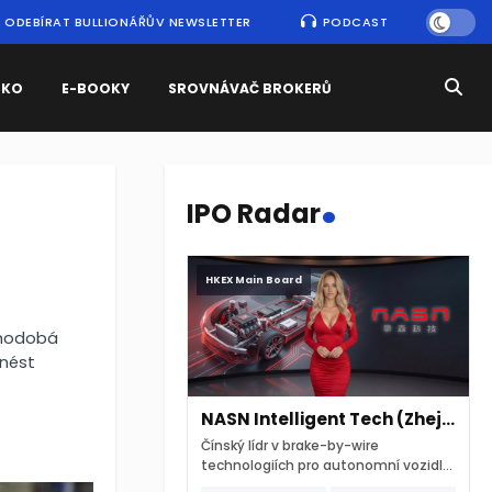
ODEBÍRAT BULLIONÁŘŮV NEWSLETTER
PODCAST
SKO
E-BOOKY
SROVNÁVAČ BROKERŮ
.
IPO Radar
HKEX Main Board
ouhodobá
 nést
NASN Intelligent Tech (Zhejiang)
Čínský lídr v brake-by-wire
technologiích pro autonomní vozidla
vstupuje na hongkongskou burzu 7.