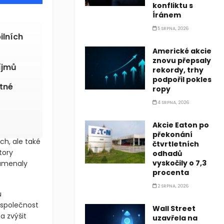
konfliktu s
Íránem
5 SRPNA, 2026
ilních
Americké akcie
znovu přepsaly
íjmů
rekordy, trhy
podpořil pokles
tné
ropy
4 SRPNA, 2026
Akcie Eaton po
překonání
ch, ale také
čtvrtletních
tory
odhadů
vyskočily o 7,3
namenaly
procenta
2 SRPNA, 2026
u
 společnost
Wall Street
a zvýšit
uzavřela na