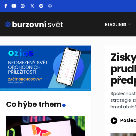
HEADLINES
Zisky
prud
předp
.
Společnost 
strategie z
Co hýbe trhem
hmatatelné
Poslec