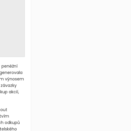
ý peněžní
 generovala
vým výnosem
é závazky
kup akcií,
nout
ctvím
ých odkupů
atelského