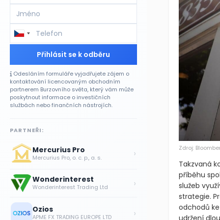
Přihlásit se k odběru
Odesláním formuláře vyjadřujete zájem o
kontaktování licencovaným obchodním
partnerem Burzovního světa, který vám může
poskytnout informace o investičních
službách nebo finančních nástrojích.
PARTNEŘI:
Zdroj: Bloombe
Mercurius Pro
›
Mercurius Pro, o. c. p., a. s.
Takzvaná ko
příběhu spol
Wonderinterest
›
služeb využí
Wonderinterest Trading Ltd
strategie. P
odchodů ke 
Ozios
›
udržení dlo
APME FX TRADING EUROPE LTD