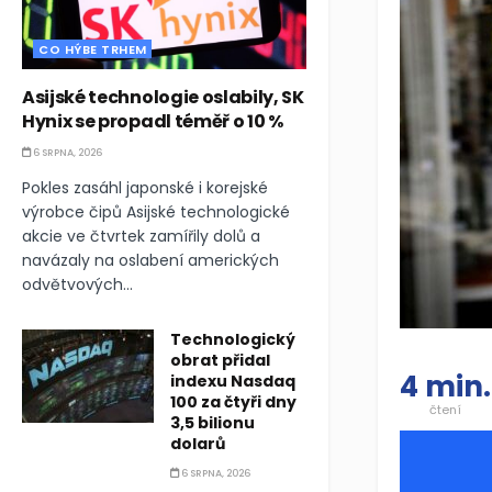
CO HÝBE TRHEM
Asijské technologie oslabily, SK
Hynix se propadl téměř o 10 %
6 SRPNA, 2026
Pokles zasáhl japonské i korejské
výrobce čipů Asijské technologické
akcie ve čtvrtek zamířily dolů a
navázaly na oslabení amerických
odvětvových...
Technologický
obrat přidal
4 min.
indexu Nasdaq
100 za čtyři dny
čtení
3,5 bilionu
dolarů
6 SRPNA, 2026