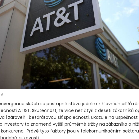
rg
nvergence služeb se postupně stává jedním z hlavních pilířů r
ečnosti AT&T. Skutečnost, že více než čtyři z deseti zákazníků o
vají zároveň i bezdrátovou síť společnosti, ukazuje na úspěšnost
ro investory to znamená vyšší průměrné tržby na zákazníka a nižší
konkurenci. Právě tyto faktory jsou v telekomunikačním sektoru
uhodobé ziskovosti.