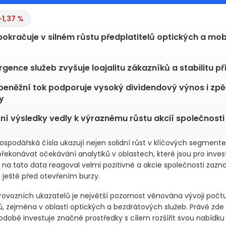
-1,37 %
okračuje v silném růstu předplatitelů optických a mob
gence služeb zvyšuje loajalitu zákazníků a stabilitu př
peněžní tok podporuje vysoký dividendový výnos i zpě
y
vní výsledky vedly k výraznému růstu akcií společnosti
ospodářská čísla ukazují nejen solidní růst v klíčových segmente
řekonávat očekávání analytiků v oblastech, které jsou pro inves
h na tato data reagoval velmi pozitivně a akcie společnosti zaz
t ještě před otevřením burzy.
rovozních ukazatelů je největší pozornost věnována vývoji počt
lů, zejména v oblasti optických a bezdrátových služeb. Právě zde
době investuje značné prostředky s cílem rozšířit svou nabídku 