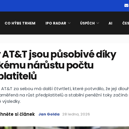
CO HÝBE TRHEM
IPO RADAR
ÚSPĚCH
AI
ČE
 AT&T jsou působivé díky
kému nárůstu počtu
latitelů
AT&T za sebou má další čtvrtletí, které potvrdilo, že její dl
aměřená na růst předplatitelů a stabilní peněžní toky začíná
 výsledky.
hněte si článek
Jan Golda
28 ledna, 2026