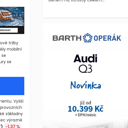
během níž vzrostly celkem...
kové tržby
ěly mobilní
ý se
ury se
mentu. Vyšší
o provozních
cké základny
nec výrazně
T)
-1,37 %