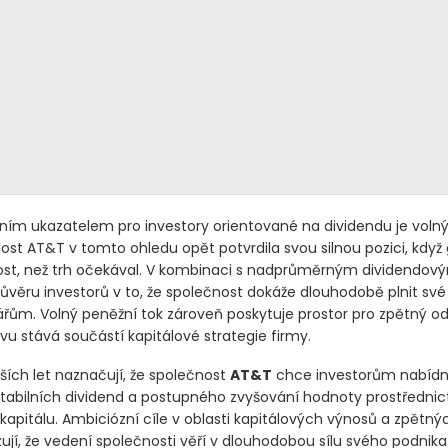
ním ukazatelem pro investory orientované na dividendu je voln
nost AT&T v tomto ohledu opět potvrdila svou silnou pozici, když
ost, než trh očekával. V kombinaci s nadprůměrným dividendo
důvěru investorů v to, že společnost dokáže dlouhodobě plnit sv
ářům. Volný peněžní tok zároveň poskytuje prostor pro zpětný od
vu stává součástí kapitálové strategie firmy.
ších let naznačují, že společnost
AT&T
chce investorům nabíd
tabilních dividend a postupného zvyšování hodnoty prostředni
 kapitálu. Ambiciózní cíle v oblasti kapitálových výnosů a zpětn
izují, že vedení společnosti věří v dlouhodobou sílu svého podnik