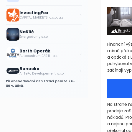
InvestingFox
›
CAPITAL MARKETS, o.c.p., a.s.
NaKlíč
›
Energodomy s.r.o.
Finanční výs
mírně překo
Barth Operák
›
Autocentrum BARTH a.s.
a optické sl
pohyboval v
Benecko
›
začínají vy
AnTePo Developement, s.r.o.
Při obchodování CFD ztrácí peníze 74–
89 % účtů.
Na straně n
prodeje zaří
nákladů. Pro
a nejsou po
překonal oč