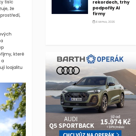
y tisíc
rekordech, trhy
podpořily AI
uje, že
firmy
prostředí,
4 SRPNA, 2026
tových
za
yp
říjmy, které
 a
í loajalitu