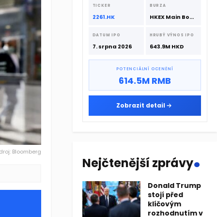
srpna 2026 s podporou CATL a
TICKER
BURZA
Hillhouse Investment.
2261.HK
HKEX Main Board
DATUM IPO
HRUBÝ VÝNOS IPO
7. srpna 2026
643.9M HKD
POTENCIÁLNÍ OCENĚNÍ
614.5M RMB
Zobrazit detail
.
droj: Bloomberg
Nejčtenější zprávy
Donald Trump
stojí před
klíčovým
rozhodnutím v