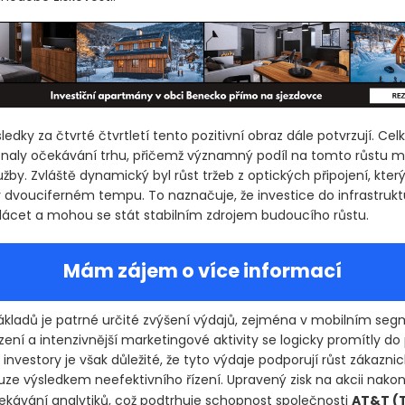
ledky za čtvrté čtvrtletí tento pozitivní obraz dále potvrzují. Cel
naly očekávání trhu, přičemž významný podíl na tomto růstu m
užby. Zvláště dynamický byl růst tržeb z optických připojení, kter
 dvouciferném tempu. To naznačuje, že investice do infrastrukt
plácet a mohou se stát stabilním zdrojem budoucího růstu.
Mám zájem o více informací
ákladů je patrné určité zvýšení výdajů, zejména v mobilním seg
zení a intenzivnější marketingové aktivity se logicky promítly d
 investory je však důležité, že tyto výdaje podporují růst zákazni
uze výsledkem neefektivního řízení. Upravený zisk na akcii nako
ekávání analytiků, což podtrhuje schopnost společnosti
AT&T
(