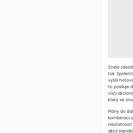
Zcela zásad
tok. Společ
vyšší hotov
to posiluje 
vůči akcion
který se zno
Plány do dal
kombinaci s
návratnosti
akcií signal