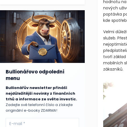
hodnotu na j
nových uživa
poptávka po
kde spotřebi
Velmi důlež
služeb. Pře
nejoptimist
předplatitel
tvoří zákla
mobilních sl
zákazníků.
Bullionářovo odpolední
menu
Bullionářův newsletter přináší
nejdůležitější novinky z finančních
trhů a informace ze světa investic.
Zadejte své telefonní číslo a získejte
originální e-booky ZDARMA!