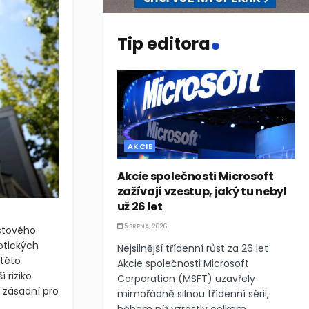
.
Tip editora
AKCIE
Akcie společnosti Microsoft
zažívají vzestup, jaký tu nebyl
už 26 let
5 SRPNA, 2026
ůstového
ptických
Nejsilnější třídenní růst za 26 let
 této
Akcie společnosti Microsoft
 riziko
Corporation (MSFT) uzavřely
 zásadní pro
mimořádně silnou třídenní sérii,