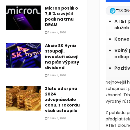
Micron posílil o
T
23,06
7,6 % a zvýšil
podíl na trhu
AT&T p
DRAM
služeb
5 SRPNA, 2026
Konver
Akcie SK Hynix
Volný 
stoupají,
odkup
investoři sázejí
na plán výplaty
dividend
Poziti
5 SRPNA, 2026
Nejnovější h
Zlato od srpna
schopnost p
2024
zásadní. Tr
zdvojnásobilo
výrazný růs
cenu, z rekordu
však ustoupilo
Z pohledu p
předplatite
5 SRPNA, 2026
AT&T dlouho