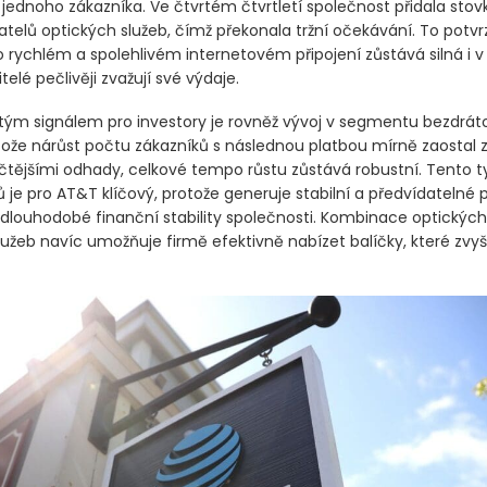
ednoho zákazníka. Ve čtvrtém čtvrtletí společnost přidala stovk
telů optických služeb, čímž překonala tržní očekávání. To potvrz
 rychlém a spolehlivém internetovém připojení zůstává silná i v 
telé pečlivěji zvažují své výdaje.
itým signálem pro investory je rovněž vývoj v segmentu bezdrá
stože nárůst počtu zákazníků s následnou platbou mírně zaostal 
ičtějšími odhady, celkové tempo růstu zůstává robustní. Tento t
ů je pro AT&T klíčový, protože generuje stabilní a předvídatelné p
d dlouhodobé finanční stability společnosti. Kombinace optických
užeb navíc umožňuje firmě efektivně nabízet balíčky, které zvyšuj