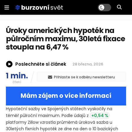
Úroky amerických hypoték na
půlročním maximu, 30letá fixace
stoupla na 6,47 %
Poslechněte si článek
28 března, 2026
1 min.
Přihlaste se k odběru newsletteru
čtení
Mám zájem o více informací
Hypoteční sazby ve Spojených státech vyskočily na
téměř půlroční maximum. Podle údajů z
+0,54 %
platformy Zillow vzrostla průměrná úroková sazba u
30letých fixních hypoték ze dne na den o 10 bazických