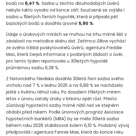
bodů na
6,47 %
. Sazba u těchto dlouhodobých úvěrů
nebyla takto vysoko od konce září. Současně se zvýšila i
sazba u 15letých fixních hypoték, která si připsala pět
bazických bodů a dosáhla úrovně
5,90 %
.
Údaje o úrokových mírách se mohou na trhu mírně lišit v
závislosti na metodice sběru dat. Zatímco Zillow vychází
ze svého tržiště poskytovatelů úvěrů, agentura Freddie
Mac, která čerpá informace z podaných žádostí o úvěr,
pro tento týden reportovala u 30letých hypoték
průměrnou sazbu 6,38 %.
Z historického hlediska dosáhla 30letá fixní sazba svého
vrcholu nad 7 % v lednu 2025 a na 6,89 % se nacházela
ještě v květnu téhož roku. Po dosažení tříletých minim
letos v únoru začaly úroky v březnu opět růst. Přesto
zůstávají hypoteční sazby mírně nižší než ve stejném
období před rokem. Podle únorových prognóz Asociace
hypotečních bankéřů
(MBA)
by se měla 30letá sazba
během roku 2026 stabilizovat kolem 6,10 %. Podobný vývoj
předpovídá i agentura Fannie Mae, která do konce roku