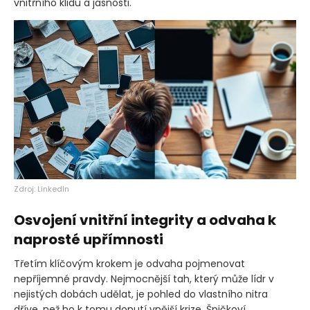
vnitřního klidu a jasnosti.
Zdroj: LinkedIn
Osvojení vnitřní integrity a odvaha k
naprosté upřímnosti
Třetím klíčovým krokem je odvaha pojmenovat
nepříjemné pravdy. Nejmocnější tah, který může lídr v
nejistých dobách udělat, je pohled do vlastního nitra
dříve, než ho k tomu donutí vnější krize. Špičkoví