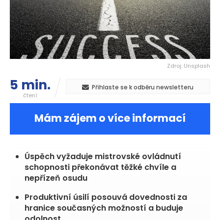
Zdroj: Unsplash
5 min.
Přihlaste se k odběru newsletteru
čtení
Mám zájem o více informací
Úspěch vyžaduje mistrovské ovládnutí
schopnosti překonávat těžké chvíle a
nepřízeň osudu
Produktivní úsilí posouvá dovednosti za
hranice současných možností a buduje
odolnost