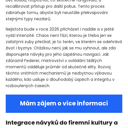
recalibrovat přístup pro další pokus. Tento proces
zabraňuje tomu, abyste byli neustále překvapováni
stejnými typy nezdarů.
Nejistota bude v roce 2026 přicházet i nadále a v ještě
vyšší intenzitě. Chaos není fází, kterou je třeba jen se
zaťatými zuby přečkat; je to terén, ve kterém se odehrává
život i byznys. Otázkou není, jak se mu vyhnout, ale zda
disponujete návyky pro jeho úspěšnou navigaci. Jak
zdůraznil Federer, mistrovství v ovládání těžkých
momentů odděluje průměr od skutečné elity. Rozvoj
těchto vnitřních mechanismů je nezbytnou výbavou
každého, kdo usiluje o dlouhodobý úspěch a integritu v
rozbouřených časech.
Mám zájem o více informací
Integrace návyků do firemní kultury a