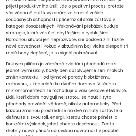
přijetí produktivního úsilí. Jde o pozitivní proces, protože
vás vědomě nutí k výkonům za hranicí vašich
současných schopností, přičemž cíl stále zůstává v
kategorii dosažitelných. Překonávání překážek buduje
strategie, které vás činí chytřejšími a rychlejšími.
Náročnou situaci jen neprožíváte, ale doslova z ní těžíte
nové dovednosti. Pokud v aktuálním boji vidíte alespoň tři
malé body zlepšení, je to signál pokračovat.
Druhým pilířem je záměrné zvládání přechodů mezi
jednotlivými úkoly. Každý den absolvujeme sérii malých
změn kontextu – od týmové porady k obtížnému
rozhovoru, z kanceláře ke dveřím domova. V těchto
mikromomentech se rozhoduje o vaší celkové efektivitě.
Lídři, kteří dobře navigují nejistotou, se naučili tyto
přechody provádět vědomě, nikoliv automaticky. Před
každou změnou prostředí se na dvě minuty zastavte a
definujte si svou roli, energii, kterou chcete přinést, a
konkrétní výsledek, jehož chcete dosáhnout. Tento
drobný návyk přináší obrovskou návratnost v podobě