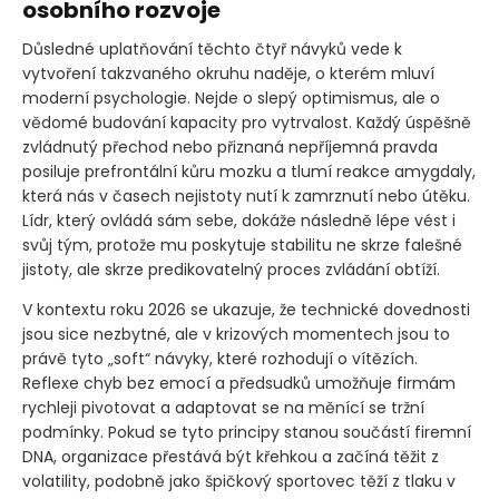
osobního rozvoje
Důsledné uplatňování těchto čtyř návyků vede k
vytvoření takzvaného okruhu naděje, o kterém mluví
moderní psychologie. Nejde o slepý optimismus, ale o
vědomé budování kapacity pro vytrvalost. Každý úspěšně
zvládnutý přechod nebo přiznaná nepříjemná pravda
posiluje prefrontální kůru mozku a tlumí reakce amygdaly,
která nás v časech nejistoty nutí k zamrznutí nebo útěku.
Lídr, který ovládá sám sebe, dokáže následně lépe vést i
svůj tým, protože mu poskytuje stabilitu ne skrze falešné
jistoty, ale skrze predikovatelný proces zvládání obtíží.
V kontextu roku 2026 se ukazuje, že technické dovednosti
jsou sice nezbytné, ale v krizových momentech jsou to
právě tyto „soft“ návyky, které rozhodují o vítězích.
Reflexe chyb bez emocí a předsudků umožňuje firmám
rychleji pivotovat a adaptovat se na měnící se tržní
podmínky. Pokud se tyto principy stanou součástí firemní
DNA, organizace přestává být křehkou a začíná těžit z
volatility, podobně jako špičkový sportovec těží z tlaku v