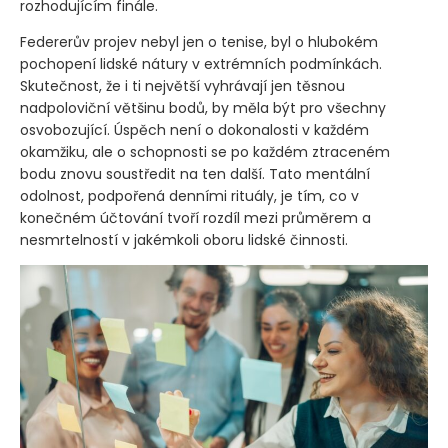
rozhodujícím finále.
Federerův projev nebyl jen o tenise, byl o hlubokém
pochopení lidské nátury v extrémních podmínkách.
Skutečnost, že i ti největší vyhrávají jen těsnou
nadpoloviční většinu bodů, by měla být pro všechny
osvobozující. Úspěch není o dokonalosti v každém
okamžiku, ale o schopnosti se po každém ztraceném
bodu znovu soustředit na ten další. Tato mentální
odolnost, podpořená denními rituály, je tím, co v
konečném účtování tvoří rozdíl mezi průměrem a
nesmrtelností v jakémkoli oboru lidské činnosti.