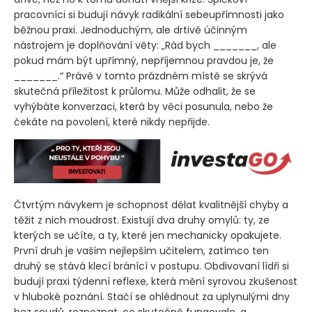
pracovníci si budují návyk radikální sebeupřímnosti jako
běžnou praxi. Jednoduchým, ale drtivě účinným
nástrojem je doplňování věty: „Rád bych _______, ale
pokud mám být upřímný, nepříjemnou pravdou je, že
_______.“ Právě v tomto prázdném místě se skrývá
skutečná příležitost k průlomu. Může odhalit, že se
vyhýbáte konverzaci, která by věci posunula, nebo že
čekáte na povolení, které nikdy nepřijde.
Čtvrtým návykem je schopnost dělat kvalitnější chyby a
těžit z nich moudrost. Existují dva druhy omylů: ty, ze
kterých se učíte, a ty, které jen mechanicky opakujete.
První druh je vaším nejlepším učitelem, zatímco ten
druhý se stává klecí bránící v postupu. Obdivovaní lídři si
budují praxi týdenní reflexe, která mění syrovou zkušenost
v hluboké poznání. Stačí se ohlédnout za uplynulými dny
bez soudů, rozpoznat, co skutečně fungovalo, a