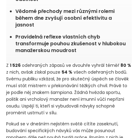
Vědomé přechody mezi různými rolemi
během dne zvyšují osobní efektivitu a
jasnost
Pravidelná reflexe vlastních chyb
transformuje pouhou zkušenost v hlubokou
manažerskou moudrost
Z
1 526
odehraných zápasů ve dvouhře vyhrál téměř
80 %
z nich, avšak získal pouze
54 %
všech odehraných bodů.
Svému publiku vzkázal, že pro skutečný úspěch se člověk
musí stát mistrem v překonávání těžkých chvil. Právě to
je podle něj znakem šampiona. Žádná hvězda sportu,
politik ani vrcholový manažer není imunní vůči nepřízni
osudu. Uspějí ti, kteří si vybudovali návyky schopné
proměnit ustrnutí v sílu.
Pokud se v dnešním nejistém světě cítíte zaseknutí,
budování specifických návyků vás může posunout
mnohem dále než pouhá tvrdá práce. Prvním z nich je