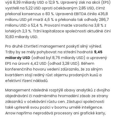
výši 8,39 miliardy USD o 12,9 %. Upravený zisk na akcii
(EPS)
vystřelil na 5,22 USD oproti očekávaným 2,85 USD, čímž
překonal konsenzus o 83 %. Upravená EBITDA činila 436,8
milionu USD při marži 4,6 % a překonala tak odhady 286,7
milionu USD o 52,4 %. Provozní marže vzrostla na 3,8 % z
loňských 2,3 %. Tržní kapitalizace společnosti aktuálně činí
10,83 miliardy USD.
Pro druhé čtvrtletí management poskytl silný výhled.
Tržby by se měly pohybovat na střední hodnotě
9,45
miliardy USD
(odhad byl 8,76 miliardy USD)
a upravený
EPS na úrovni 4,42 USD
(odhad 3,28 USD)
. Během
konferenčního hovoru vedení zdůraznilo, že za silným
kvartálem stojí reálný růst objemu prodaných kusů a
efektivní řízení nákladů.
Management následně rozptýlil obavy analytiků z dvojího
objednávání či nadměrného hromadění zásob ze strany
zákazníků v očekávání růstu cen. Zástupci společnosti
také upřesnili svou pozici v boomu umělé inteligence.
Arrow napřímo neprodává procesory ani grafické karty,