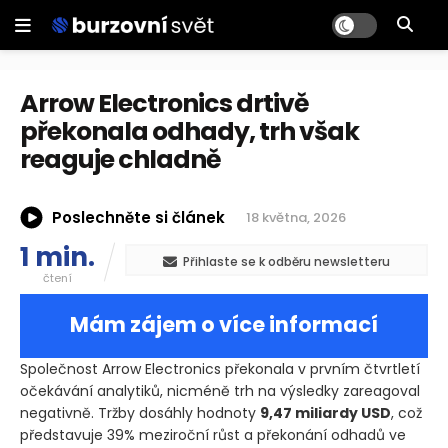
Arrow Electronics drtivě
překonala odhady, trh však
reaguje chladně
Poslechněte si článek
18 května, 2026
1 min.
Přihlaste se k odběru newsletteru
čtení
Mám zájem o více informací
Společnost Arrow Electronics překonala v prvním čtvrtletí
očekávání analytiků, nicméně trh na výsledky zareagoval
negativně. Tržby dosáhly hodnoty
9,47 miliardy USD
, což
představuje 39% meziroční růst a překonání odhadů ve