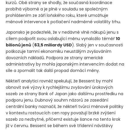
kurzů. Obě strany se shodly, že současná koordinace
probíhá výborně a je plně v souladu se společným
prohlášením ze září loňského roku, které umožňuje
měnové intervence k potlačení nadměrné volatility trhu.
Japonsko je podezřelé, že v nedávné vlně nákupů jenu s
cílem podpořit svou oslabující měnu vynaložilo téměř
10
bilionů jenů
(
63,5 miliardy USD
)
. Slabý jen v současnosti
poškozuje tamní ekonomiku neustálým zvyšováním
dovozních nákladů. Podpora ze strany americké
administrativy by mohla japonským intervencím dodat na
síle a zpomalit tak další propad domácí měny.
Někteří analytici rovněž spekulují, že Bessent by mohl
obnovit své výzvy k rychlejšímu zvyšování úrokových
sazeb ze strany Bank of Japan jako dalšímu prostředku na
podporu jenu. Dubnový souhrn názorů ze zasedání
centrální banky naznačil, že někteří tvůrci měnové politiky
v kontextu rostoucích cen ropy považují brzké zvýšení
sazeb za nezbytné, přičemž existuje šance na tento krok
již v červnu. Bessent se během své třídenní návštěvy