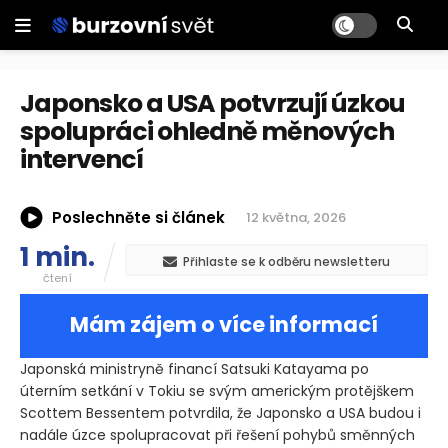
Japonsko a USA potvrzují úzkou
spolupráci ohledně měnových
intervencí
Poslechněte si článek
12 května, 2026
1 min.
Přihlaste se k odběru newsletteru
čtení
Mám zájem o více informací
Japonská ministryně financí Satsuki Katayama po
úterním setkání v Tokiu se svým americkým protějškem
Scottem Bessentem potvrdila, že Japonsko a USA budou i
nadále úzce spolupracovat při řešení pohybů směnných