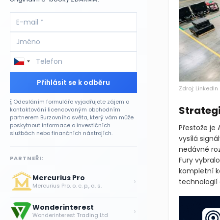
Přihlásit se k odběru
Zdroj: LinkedIn
Odesláním formuláře vyjadřujete zájem o
Strateg
kontaktování licencovaným obchodním
partnerem Burzovního světa, který vám může
poskytnout informace o investičních
Přestože je
službách nebo finančních nástrojích.
vysílá sign
nedávné roz
PARTNEŘI:
Fury vybralo
kompletní k
Mercurius Pro
›
technologií
Mercurius Pro, o. c. p., a. s.
Wonderinterest
›
Wonderinterest Trading Ltd