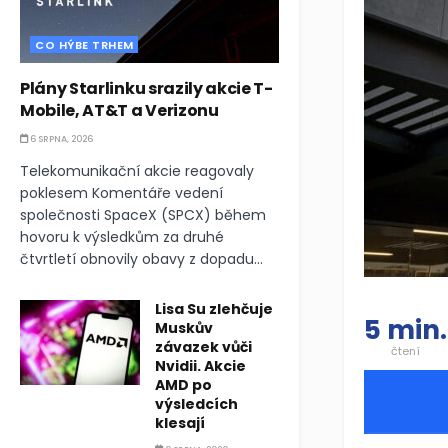
CO HÝBE TRHEM
Plány Starlinku srazily akcie T-
Mobile, AT&T a Verizonu
6 SRPNA, 2026
Telekomunikační akcie reagovaly
poklesem Komentáře vedení
společnosti SpaceX (SPCX) během
hovoru k výsledkům za druhé
čtvrtletí obnovily obavy z dopadu...
Lisa Su zlehčuje
5 min.
Muskův
závazek vůči
čtení
Nvidii. Akcie
AMD po
výsledcích
klesají