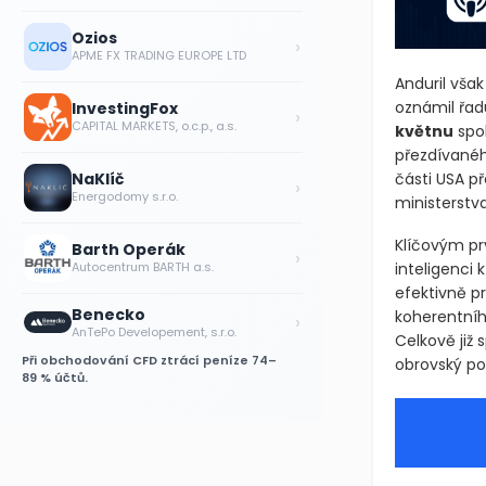
Ozios
›
APME FX TRADING EUROPE LTD
Anduril však
oznámil řad
InvestingFox
›
CAPITAL MARKETS, o.c.p., a.s.
květnu
spol
přezdívanéh
části USA p
NaKlíč
›
Energodomy s.r.o.
ministerstv
Klíčovým pr
Barth Operák
›
Autocentrum BARTH a.s.
inteligenci
efektivně p
Benecko
koherentníh
›
AnTePo Developement, s.r.o.
Celkově již 
Při obchodování CFD ztrácí peníze 74–
obrovský pol
89 % účtů.