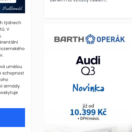
během níž vzrostly celkem...
ích týdnech
tů. V
,
inentální
nizozemského
v.
žívá umělou
vě schopnost
noho
ní armády.
 poskytuje