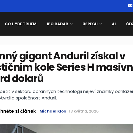
CO HÝBE TRHEM
IPO RADAR
ÚSPĚCH
AI
ČE
ný gigant Anduril získal v
tičním kole Series H masivn
rd dolarů
apetit v sektoru obranných technologií nejeví známky ochlazen
otvrdila společnost Anduril.
hněte si článek
Michael Klos
13 května, 2026