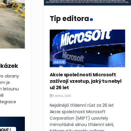
.
Tip editora
AKCIE
akázek
Akcie společnosti Microsoft
tvo obrany
zažívají vzestup, jaký tu nebyl
em je
už 26 let
m letounu
il
5 SRPNA, 2026
ntegrace
Nejsilnější třídenní růst za 26 let
Akcie společnosti Microsoft
Corporation (MSFT) uzavřely
mimořádně silnou třídenní sérii,