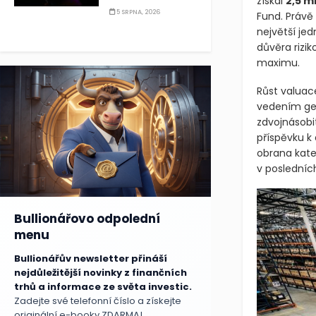
získal
2,5 m
5 SRPNA, 2026
Fund. Právě
největší jed
důvěra rizi
maximu.
Růst valuac
vedením gen
zdvojnásobi
příspěvku k 
obrana kate
v posledníc
Bullionářovo odpolední
menu
Bullionářův newsletter přináší
nejdůležitější novinky z finančních
trhů a informace ze světa investic.
Zadejte své telefonní číslo a získejte
originální e-booky ZDARMA!