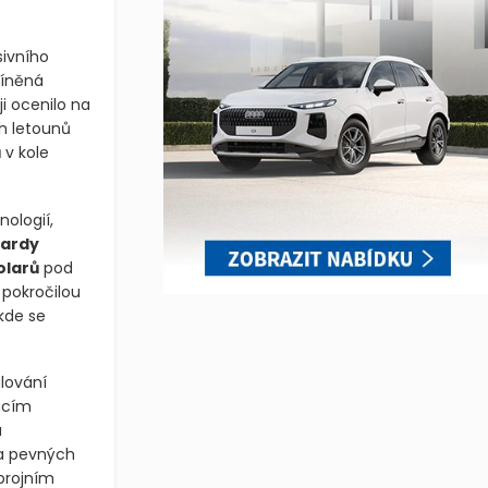
sivního
míněná
 ji ocenilo na
h letounů
ů
v kole
ologií,
liardy
olarů
pod
 pokročilou
kde se
lování
ucím
a
na pevných
zbrojním