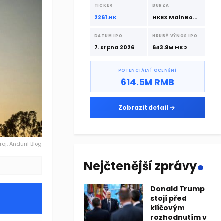
srpna 2026 s podporou CATL a
TICKER
BURZA
Hillhouse Investment.
2261.HK
HKEX Main Board
DATUM IPO
HRUBÝ VÝNOS IPO
7. srpna 2026
643.9M HKD
POTENCIÁLNÍ OCENĚNÍ
614.5M RMB
Zobrazit detail
roj: Anduril Blog
.
Nejčtenější zprávy
Donald Trump
stojí před
klíčovým
rozhodnutím v