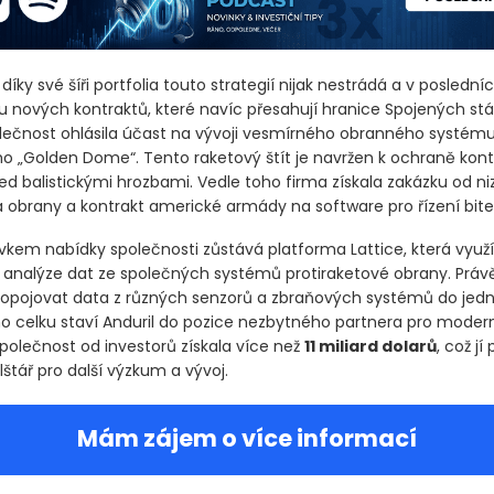
 díky své šíři portfolia touto strategií nijak nestrádá a v posledn
u nových kontraktů, které navíc přesahují hranice Spojených stá
ečnost ohlásila účast na vývoji vesmírného obranného systému
o „Golden Dome“. Tento raketový štít je navržen k ochraně kont
řed balistickými hrozbami. Vedle toho firma získala zakázku od 
a obrany a kontrakt americké armády na software pro řízení bite
vkem nabídky společnosti zůstává platforma Lattice, která vyu
 k analýze dat ze společných systémů protiraketové obrany. Prá
ropojovat data z různých senzorů a zbraňových systémů do jed
o celku staví Anduril do pozice nezbytného partnera pro moder
společnost od investorů získala více než
11 miliard dolarů
, což jí
štář pro další výzkum a vývoj.
Mám zájem o více informací