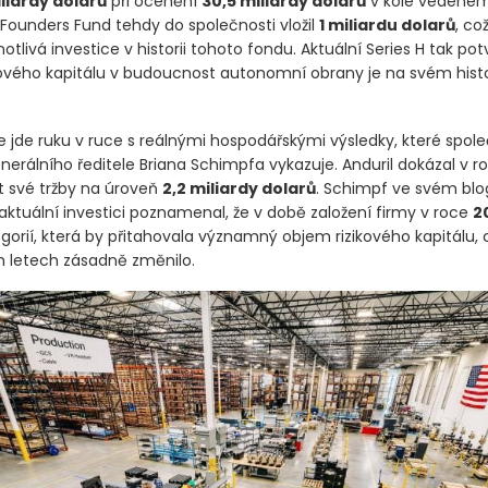
iliardy dolarů
při ocenění
30,5 miliardy dolarů
v kole vedeném
 Founders Fund tehdy do společnosti vložil
1 miliardu dolarů
, co
notlivá investice v historii tohoto fondu. Aktuální Series H tak potv
kového kapitálu v budoucnost autonomní obrany je na svém his
e jde ruku v ruce s reálnými hospodářskými výsledky, které spol
erálního ředitele Briana Schimpfa vykazuje. Anduril dokázal v r
t své tržby na úroveň
2,2 miliardy dolarů
. Schimpf ve svém bl
aktuální investici poznamenal, že v době založení firmy v roce
2
gorií, která by přitahovala významný objem rizikového kapitálu, 
h letech zásadně změnilo.