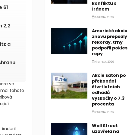
konfliktu s
e 61
Íránem
5 SRPNA, 2026
h 2,2
Americké akcie
znovu přepsaly
rekordy, trhy
itz a
podpořil pokles
ropy
chranu
4 SRPNA, 2026
Akcie Eaton po
překonání
ware ve
čtvrtletních
rámci tohoto
odhadů
elková
vyskočily o 7,3
ající
procenta
2 SRPNA, 2026
Wall Street
Anduril
uzavřela na