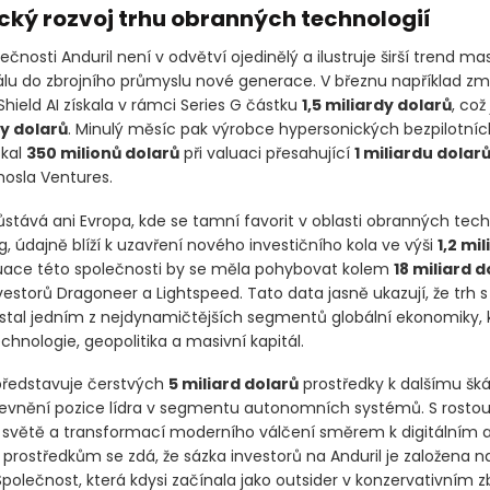
ký rozvoj trhu obranných technologií
čnosti Anduril není v odvětví ojedinělý a ilustruje širší trend ma
itálu do zbrojního průmyslu nové generace. V březnu například z
hield AI získala v rámci Series G částku
1,5 miliardy dolarů
, což
dy dolarů
. Minulý měsíc pak výrobce hypersonických bezpilotníc
skal
350 milionů dolarů
při valuaci přesahující
1 miliardu dolar
osla Ventures.
stává ani Evropa, kde se tamní favorit v oblasti obranných techn
g, údajně blíží k uzavření nového investičního kola ve výši
1,2 mi
luace této společnosti by se měla pohybovat kolem
18 miliard d
estorů Dragoneer a Lightspeed. Tato data jasně ukazují, že trh s
stal jedním z nejdynamičtějších segmentů globální ekonomiky, 
echnologie, geopolitika a masivní kapitál.
 představuje čerstvých
5 miliard dolarů
prostředky k dalšímu šká
evnění pozice lídra v segmentu autonomních systémů. S rosto
světě a transformací moderního válčení směrem k digitálním 
 prostředkům se zdá, že sázka investorů na Anduril je založena 
polečnost, která kdysi začínala jako outsider v konzervativním 