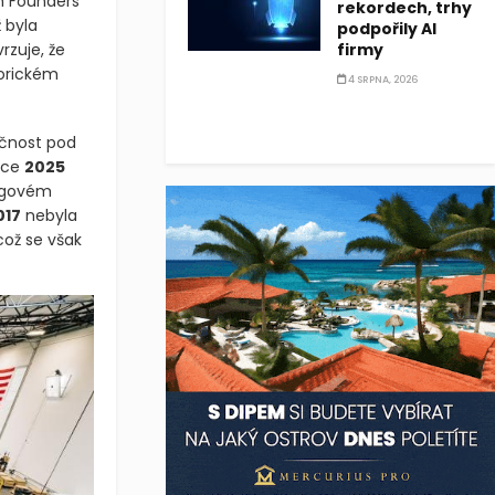
 Founders
rekordech, trhy
ž byla
podpořily AI
rzuje, že
firmy
torickém
4 SRPNA, 2026
ečnost pod
oce
2025
ogovém
017
nebyla
což se však