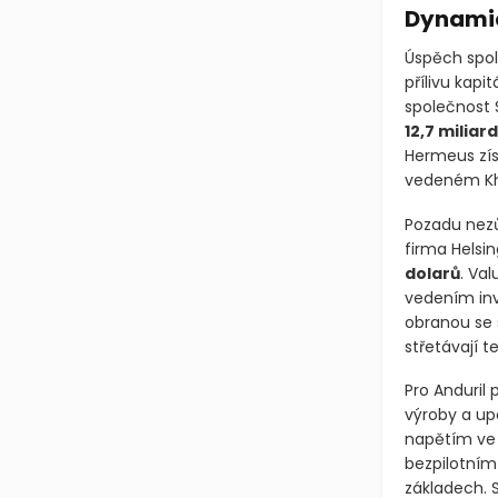
Dynamic
Úspěch spole
přílivu kap
společnost S
12,7 miliar
Hermeus zí
vedeném Kh
Pozadu nezů
firma Helsin
dolarů
. Va
vedením inv
obranou se 
střetávají t
Pro Anduril
výroby a up
napětím ve 
bezpilotním
základech. S