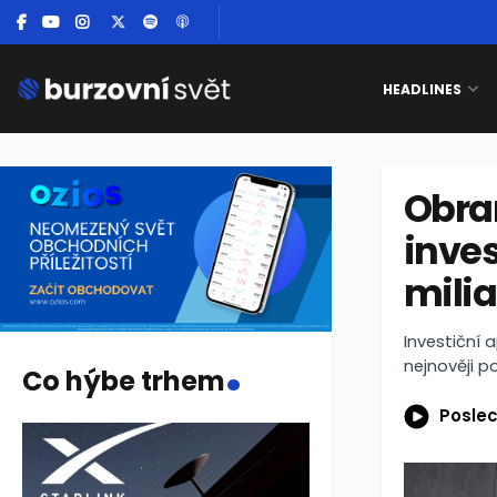
HEADLINES
Obran
inves
milia
.
Investiční 
nejnověji p
Co hýbe trhem
Poslec