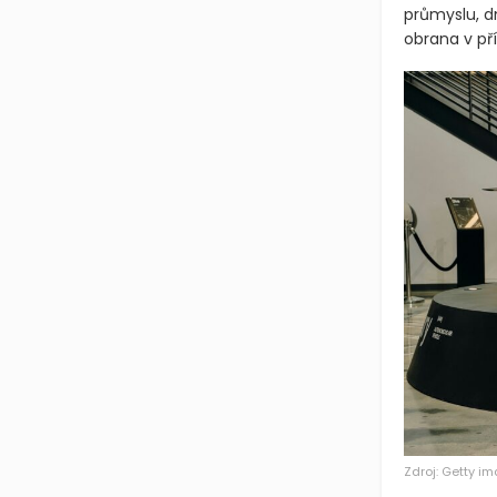
průmyslu, d
obrana v př
Zdroj: Getty i