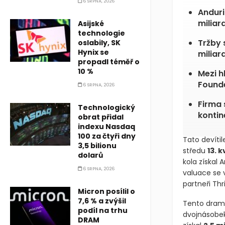
6 SRPNA, 2026
Anduri
miliar
Asijské
technologie
Tržby 
oslabily, SK
Hynix se
miliar
propadl téměř o
10 %
Mezi h
Found
6 SRPNA, 2026
Firma 
Technologický
kontin
obrat přidal
indexu Nasdaq
100 za čtyři dny
Tato devítil
3,5 bilionu
středu
13. 
dolarů
kola získal 
6 SRPNA, 2026
valuace se 
partneři Thr
Micron posílil o
7,6 % a zvýšil
Tento dramat
podíl na trhu
dvojnásobek
DRAM