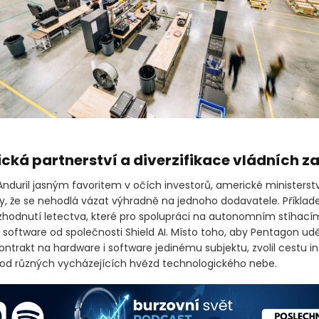
ická partnerství a diverzifikace vládních z
 Anduril jasným favoritem v očích investorů, americké ministers
ály, že se nehodlá vázat výhradně na jednoho dodavatele. Příklad
hodnutí letectva, které pro spolupráci na autonomním stíhací
 software od společnosti Shield AI. Místo toho, aby Pentagon uděl
ontrakt na hardware i software jedinému subjektu, zvolil cestu i
 od různých vycházejících hvězd technologického nebe.