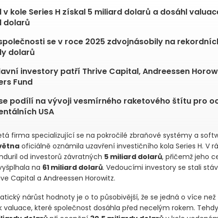
l v kole Series H získal 5 miliard dolarů a dosáhl valuac
d dolarů
společnosti se v roce 2025 zdvojnásobily na rekordníc
dy dolarů
lavní investory patří Thrive Capital, Andreessen Horow
ers Fund
se podílí na vývoji vesmírného raketového štítu pro o
entálních USA
etá firma specializující se na pokročilé zbraňové systémy a soft
května
oficiálně oznámila uzavření investičního kola Series H. V 
Anduril od investorů závratných
5 miliard dolarů
, přičemž jeho c
vyšplhala na
61 miliard dolarů
. Vedoucími investory se stali stáv
ive Capital a Andreessen Horowitz.
ický nárůst hodnoty je o to působivější, že se jedná o více než
 valuace, které společnost dosáhla před necelým rokem. Tehdy 