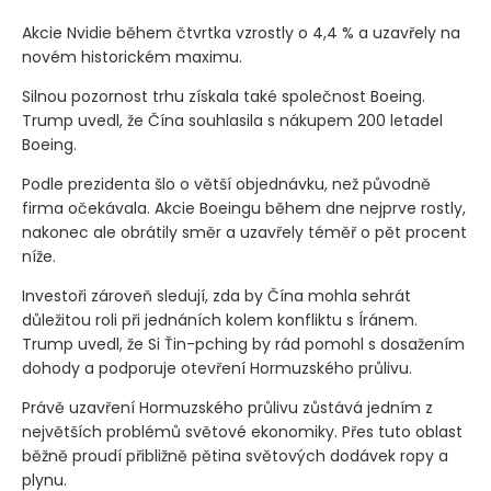
Akcie Nvidie během čtvrtka vzrostly o 4,4 % a uzavřely na
novém historickém maximu.
Silnou pozornost trhu získala také společnost Boeing.
Trump uvedl, že Čína souhlasila s nákupem 200 letadel
Boeing.
Podle prezidenta šlo o větší objednávku, než původně
firma očekávala. Akcie Boeingu během dne nejprve rostly,
nakonec ale obrátily směr a uzavřely téměř o pět procent
níže.
Investoři zároveň sledují, zda by Čína mohla sehrát
důležitou roli při jednáních kolem konfliktu s Íránem.
Trump uvedl, že Si Ťin-pching by rád pomohl s dosažením
dohody a podporuje otevření Hormuzského průlivu.
Právě uzavření Hormuzského průlivu zůstává jedním z
největších problémů světové ekonomiky. Přes tuto oblast
běžně proudí přibližně pětina světových dodávek ropy a
plynu.