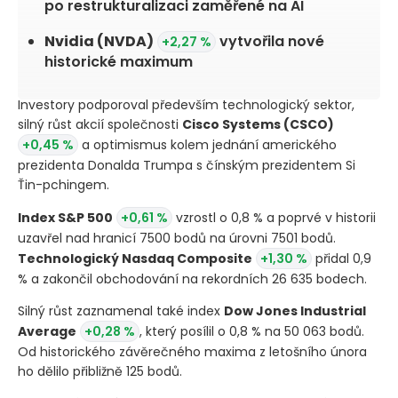
po restrukturalizaci zaměřené na AI
Nvidia
(NVDA)
vytvořila nové
+2,27 %
historické maximum
Investory podporoval především technologický sektor,
silný růst akcií společnosti
Cisco Systems
(CSCO)
+0,45 %
a optimismus kolem jednání amerického
prezidenta Donalda Trumpa s čínským prezidentem Si
Ťin-pchingem.
Index S&P 500
+0,61 %
vzrostl o 0,8 % a poprvé v historii
uzavřel nad hranicí 7500 bodů na úrovni 7501 bodů.
Technologický Nasdaq Composite
+1,30 %
přidal 0,9
% a zakončil obchodování na rekordních 26 635 bodech.
Silný růst zaznamenal také index
Dow Jones Industrial
Average
+0,28 %
, který posílil o 0,8 % na 50 063 bodů.
Od historického závěrečného maxima z letošního února
ho dělilo přibližně 125 bodů.