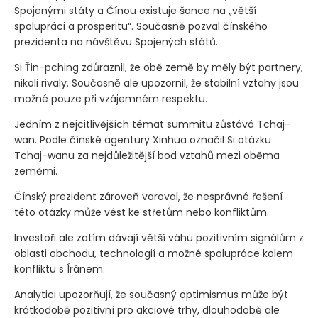
Spojenými státy a Čínou existuje šance na „větší
spolupráci a prosperitu“. Současně pozval čínského
prezidenta na návštěvu Spojených států.
Si Ťin-pching zdůraznil, že obě země by měly být partnery,
nikoli rivaly. Současně ale upozornil, že stabilní vztahy jsou
možné pouze při vzájemném respektu.
Jedním z nejcitlivějších témat summitu zůstává Tchaj-
wan. Podle čínské agentury Xinhua označil Si otázku
Tchaj-wanu za nejdůležitější bod vztahů mezi oběma
zeměmi.
Čínský prezident zároveň varoval, že nesprávné řešení
této otázky může vést ke střetům nebo konfliktům.
Investoři ale zatím dávají větší váhu pozitivním signálům z
oblasti obchodu, technologií a možné spolupráce kolem
konfliktu s Íránem.
Analytici upozorňují, že současný optimismus může být
krátkodobě pozitivní pro akciové trhy, dlouhodobě ale