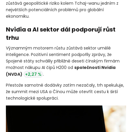
zůstává geopolitické riziko kolem Tchaj-wanu jedním z
největších potenciálních problémů pro globální
ekonomiku.
Nvidia a AI sektor dál podporují růst
trhu
Významným motorem růstu zůstává sektor umělé
inteligence. Pozitivní sentiment podpořily zprávy, že
Spojené státy schválily přibližně deseti čínským firmám
možnost nákupu AI čipů H200 od
společnosti Nvidia
(NVDA)
+2,27 %
.
Přestože samotné dodávky zatím nezačaly, trh spekuluje,
že summit mezi USA a Čínou může otevřít cestu k širší
technologické spolupráci.