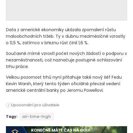
Data z americké ekonomiky ukázala zpomalení růstu
maloobchodních tržeb. Ty v dubnu meziměsíčně vzrostly
o 0,5 %, zatímco v březnu růst činil 1,6 %.
Současně mírně vzrostl počet nových žádostí o podporu v
nezaměstnanosti, což naznačuje postupné ochlazování
trhu práce.
Velkou pozornost trhů nyní přitahuje také nový šéf Fedu
Kevin Warsh, který tento týden oficiálně převzal vedení
americké centrální banky po Jeromu Powellovi.
Upozornění pro uživatele
i
Americké akcie ve čtvrtek pokračovaly v růstu a hlavní inde
Tagy:
all-time-high