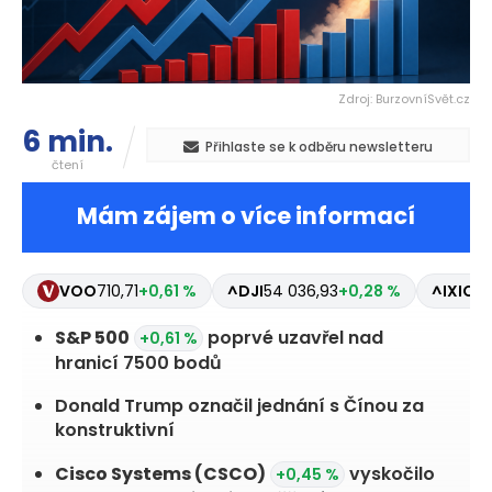
Zdroj: BurzovníSvět.cz
6 min.
Přihlaste se k odběru newsletteru
čtení
Mám zájem o více informací
VOO
710,71
+0,61 %
^DJI
54 036,93
+0,28 %
^IXIC
26
S&P 500
poprvé uzavřel nad
+0,61 %
hranicí 7500 bodů
Donald Trump označil jednání s Čínou za
konstruktivní
Cisco Systems
(CSCO)
vyskočilo
+0,45 %